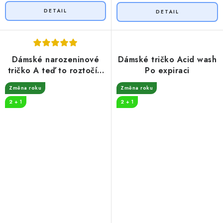
Dámské narozeninové
Dámské tričko Acid wash
tričko A teď to roztočím
Po expiraci
50
Změna roku
Změna roku
2 + 1
2 + 1