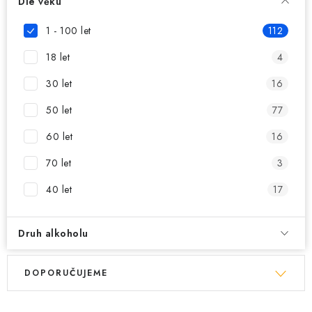
MIKINY
Dle věku
1 - 100 let
112
OKAMŽITĚ K ODBĚRU
18 let
4
B2B
30 let
16
MÁM SRDCE POMÁHÁM
50 let
77
60 let
16
VÁNOCE
70 let
3
PROVIZNÍ SYSTÉM
40 let
17
O nás
Časté otázky
Doprava a platba
Druh alkoholu
Obchodní podmínky
V
Ř
Zásady zpracování ochrany osobních údajů
Napište nám
DOPORUČUJEME
ý
a
Kontakty
p
z