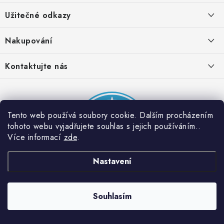
á
Užitečné odkazy
p
a
Obchodní podmínky
Nakupování
t
Zásady zpracování ochrany osobních údajů
í
Časté otázky
Kontaktujte nás
Provizní systém
Doprava a platba
Napište nám
Partner stránek: Super plecháček
Podmínky akce 2 + 1 zdarma
Kontakty
Tento web používá soubory cookie. Dalším procházením
tohoto webu vyjadřujete souhlas s jejich používáním..
Více informací
zde
.
Nastavení
Souhlasím
Copyright 2026
Dobrý triko
. Všechna práva vyhrazena.
Vytvořil Shoptet