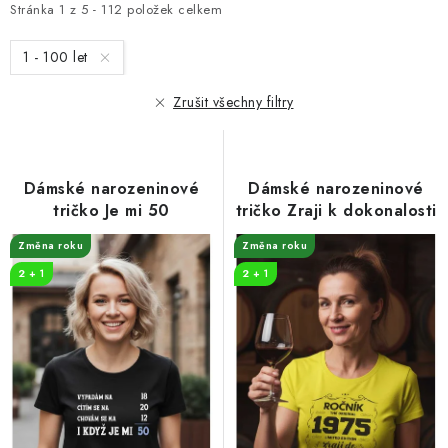
i
e
Stránka
1
z
5
-
112
položek celkem
s
n
1 - 100 let
p
í
r
p
Zrušit všechny filtry
o
r
d
o
u
d
Dámské narozeninové
Dámské narozeninové
k
u
tričko Je mi 50
tričko Zraji k dokonalosti
t
k
Změna roku
Změna roku
ů
t
2 + 1
2 + 1
ů