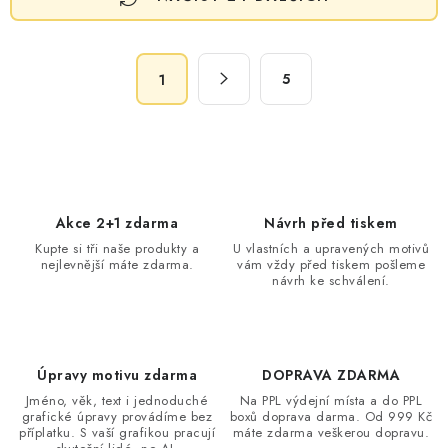
v
l
á
S
d
5
1
t
a
r
c
á
n
í
k
p
o
r
Akce 2+1 zdarma
Návrh před tiskem
v
v
Kupte si tři naše produkty a
U vlastních a upravených motivů
á
k
nejlevnější máte zdarma.
vám vždy před tiskem pošleme
n
návrh ke schválení.
y
í
v
ý
p
Úpravy motivu zdarma
DOPRAVA ZDARMA
i
Jméno, věk, text i jednoduché
Na PPL výdejní místa a do PPL
s
grafické úpravy provádíme bez
boxů doprava darma. Od 999 Kč
příplatku. S vaší grafikou pracují
máte zdarma veškerou dopravu.