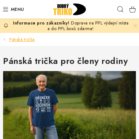
Přejít
Hleda
na
obsah
Doprava na PPL výdejní místa
PRO ŽENY
a do PPL boxů zdarma!
Pánská trička
PRO MUŽE
Pánská trička pro členy rodiny
PRO DĚTI
DOPLŇKY
PRO PÁRY
VLASTNÍ MOTIV
TRIČKA