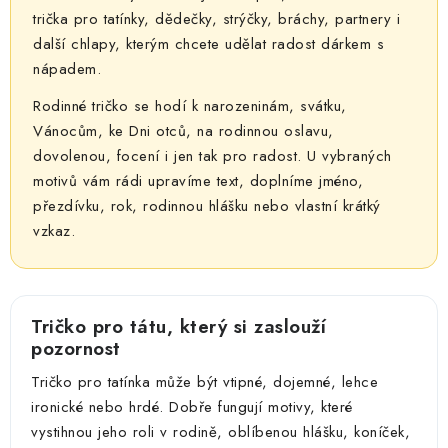
ý
trička pro tatínky, dědečky, strýčky, bráchy, partnery i
p
další chlapy, kterým chcete udělat radost dárkem s
i
nápadem.
s
u
Rodinné tričko se hodí k narozeninám, svátku,
Vánocům, ke Dni otců, na rodinnou oslavu,
dovolenou, focení i jen tak pro radost. U vybraných
motivů vám rádi upravíme text, doplníme jméno,
přezdívku, rok, rodinnou hlášku nebo vlastní krátký
vzkaz.
Tričko pro tátu, který si zaslouží
pozornost
Tričko pro tatínka může být vtipné, dojemné, lehce
ironické nebo hrdé. Dobře fungují motivy, které
vystihnou jeho roli v rodině, oblíbenou hlášku, koníček,