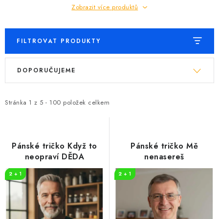
Zobrazit více produktů
FILTROVAT PRODUKTY
V
Ř
DOPORUČUJEME
ý
a
p
z
i
e
Stránka
1
z
5
-
100
položek celkem
s
n
p
í
r
p
Pánské tričko Když to
Pánské tričko Mě
o
r
neopraví DĚDA
nenasereš
d
o
2 + 1
2 + 1
u
d
k
u
t
k