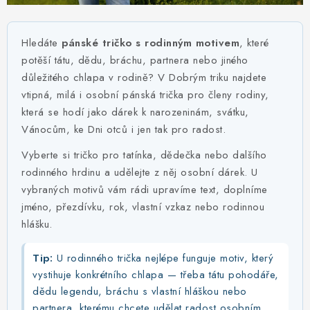
MIKINY
OKAMŽITĚ K ODBĚRU
Hledáte
pánské tričko s rodinným motivem
, které
potěší tátu, dědu, bráchu, partnera nebo jiného
B2B
důležitého chlapa v rodině? V Dobrým triku najdete
vtipná, milá i osobní pánská trička pro členy rodiny,
MÁM SRDCE POMÁHÁM
která se hodí jako dárek k narozeninám, svátku,
Vánocům, ke Dni otců i jen tak pro radost.
VÁNOCE
Vyberte si tričko pro tatínka, dědečka nebo dalšího
rodinného hrdinu a udělejte z něj osobní dárek. U
PROVIZNÍ SYSTÉM
vybraných motivů vám rádi upravíme text, doplníme
jméno, přezdívku, rok, vlastní vzkaz nebo rodinnou
O nás
Časté otázky
Doprava a platba
hlášku.
Obchodní podmínky
Tip:
U rodinného trička nejlépe funguje motiv, který
Zásady zpracování ochrany osobních údajů
Napište nám
vystihuje konkrétního chlapa — třeba tátu pohodáře,
Kontakty
dědu legendu, bráchu s vlastní hláškou nebo
partnera, kterému chcete udělat radost osobním