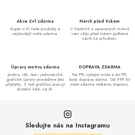
Akce 2+1 zdarma
Návrh před tiskem
Kupte si tři naše produkty a
U vlastních a upravených motivů
nejlevnější máte zdarma.
vám vždy před tiskem pošleme
návrh ke schválení.
Úpravy motivu zdarma
DOPRAVA ZDARMA
Jméno, věk, text i jednoduché
Na PPL výdejní místa a do PPL
grafické úpravy provádíme bez
boxů doprava darma. Od 999 Kč
příplatku. S vaší grafikou pracují
máte zdarma veškerou dopravu.
skuteční lidé, ne AI.
Sledujte nás na Instagramu