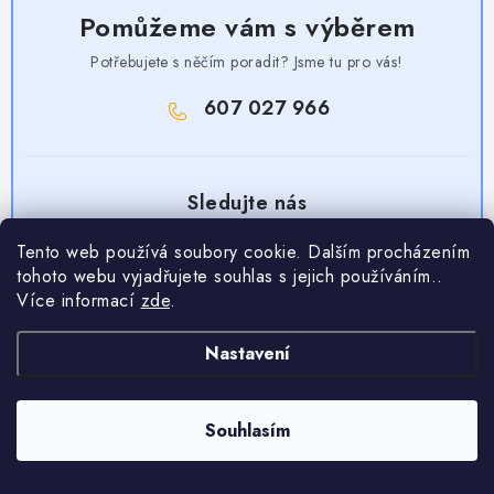
Pomůžeme vám s výběrem
Potřebujete s něčím poradit? Jsme tu pro vás!
607 027 966
Tento web používá soubory cookie. Dalším procházením
tohoto webu vyjadřujete souhlas s jejich používáním..
Více informací
zde
.
Z
á
Nastavení
Užitečné odkazy
p
a
Obchodní podmínky
Nakupování
t
Souhlasím
Zásady zpracování ochrany osobních údajů
í
Časté otázky
Kontaktujte nás
Provizní systém