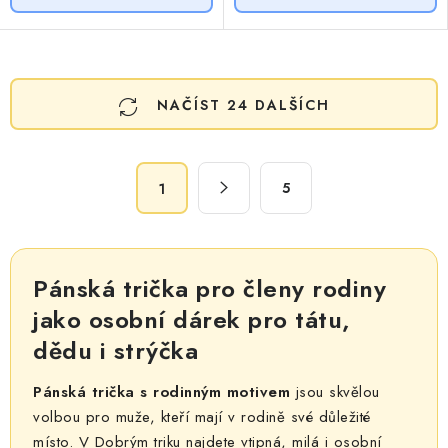
O
NAČÍST 24 DALŠÍCH
v
l
á
S
d
5
1
t
a
r
c
á
n
í
Pánská trička pro členy rodiny
k
p
o
jako osobní dárek pro tátu,
r
v
dědu i strýčka
v
á
k
n
Pánská trička s rodinným motivem
jsou skvělou
y
í
volbou pro muže, kteří mají v rodině své důležité
v
místo. V Dobrým triku najdete vtipná, milá i osobní