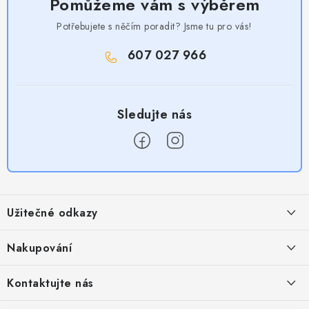
Pomůžeme vám s výběrem
Potřebujete s něčím poradit? Jsme tu pro vás!
607 027 966
Z
á
Užitečné odkazy
p
a
Obchodní podmínky
Nakupování
t
Zásady zpracování ochrany osobních údajů
í
Časté otázky
Kontaktujte nás
Provizní systém
Doprava a platba