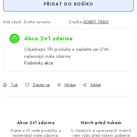
PŘIDAT DO KOŠÍKU
Kód zboží:
Zvolte variantu
Značka:
DOBRÝ TRIKO
Akce 2+1 zdarma
Objednejte TŘI produkty a zaplatíte jen DVA -
nejlevnější máte zdarma.
Podmínky akce
Tisk
Zeptat se
Hlídat
Sdílet
Akce 2+1 zdarma
Návrh před tiskem
Kupte si tři naše produkty a
U vlastních a upravených motivů
nejlevnější máte zdarma.
vám vždy před tiskem pošleme