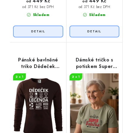
449 Kč
449 Kč
od
od
od 371 Kč bez DPH
od 371 Kč bez DPH
Skladem
Skladem
Pánské bavlněné
Dámské tričko s
triko Dědeček
potiskem Super
legenda
babička
2 + 1
2 + 1