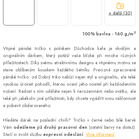
+ další (30)
2
100% bavlna - 160 g/m
Vtipné pánské tričko s potiskem Důchodce kafe je skvělým a
originálním dárkem, který potěší vaše blízké při mnoha různých
příležitostech. Díky svému atraktivnímu designu a vtipnému motivu se
stane oblíbeným kouskem každého šatníku. Precizně zpracované
pánské tričko od Dobrý triko nabízí nejen styl a originalitu, ale také
vysokou úroveň pohodlí, kterou ocení jeho nositel při každodenním
nošení. Radost s ním uděláte nejen k narozeninám nebo svátku, ale
také při jakékoliv jiné příležitosti, kdy chcete vyjádřit svou náklonnost
a pobavit obdarovaného.
Hledáte dárek na poslední chvíli? Tričko v černé nebo bílé barvě
Vám
odešleme již druhý pracovní den
(ostatní barvy na dotaz).
Stačí si zvolit službu
expresní odeslání
.
Více informací