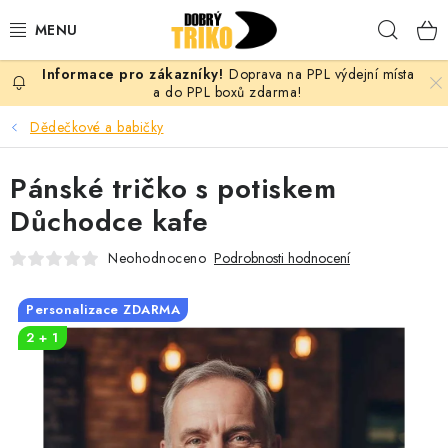
Přejít
Hleda
na
obsah
Doprava na PPL výdejní místa
PRO ŽENY
a do PPL boxů zdarma!
Dědečkové a babičky
PRO MUŽE
Pánské tričko s potiskem
PRO DĚTI
Důchodce kafe
DOPLŇKY
Neohodnoceno
Podrobnosti hodnocení
PRO PÁRY
Personalizace ZDARMA
2 + 1
VLASTNÍ MOTIV
TRIČKA