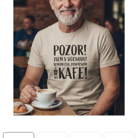
MIKINY
OKAMŽITĚ K ODBĚRU
B2B
MÁM SRDCE POMÁHÁM
VÁNOCE
PROVIZNÍ SYSTÉM
O nás
Časté otázky
Doprava a platba
Obchodní podmínky
Zásady zpracování ochrany osobních údajů
Napište nám
Kontakty