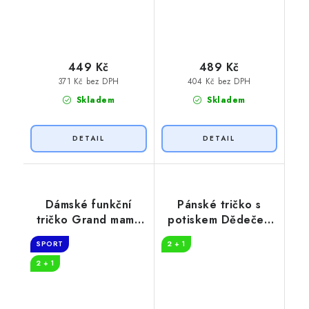
449 Kč
489 Kč
371 Kč bez DPH
404 Kč bez DPH
Skladem
Skladem
Dámské funkční
Pánské tričko s
tričko Grand mama
potiskem Dědeček
loves COFFEE
vzhled
SPORT
2 + 1
2 + 1