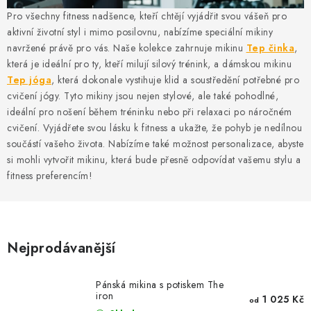
MIKINY
Pro všechny fitness nadšence, kteří chtějí vyjádřit svou vášeň pro
aktivní životní styl i mimo posilovnu, nabízíme speciální mikiny
OKAMŽITĚ K ODBĚRU
navržené právě pro vás. Naše kolekce zahrnuje mikinu
Tep činka
,
která je ideální pro ty, kteří milují silový trénink, a dámskou mikinu
B2B
Tep jóga
, která dokonale vystihuje klid a soustředění potřebné pro
cvičení jógy. Tyto mikiny jsou nejen stylové, ale také pohodlné,
MÁM SRDCE POMÁHÁM
ideální pro nošení během tréninku nebo při relaxaci po náročném
cvičení. Vyjádřete svou lásku k fitness a ukažte, že pohyb je nedílnou
součástí vašeho života. Nabízíme také možnost personalizace, abyste
VÁNOCE
si mohli vytvořit mikinu, která bude přesně odpovídat vašemu stylu a
fitness preferencím!
PROVIZNÍ SYSTÉM
O nás
Časté otázky
Doprava a platba
Obchodní podmínky
Nejprodávanější
Zásady zpracování ochrany osobních údajů
Napište nám
Pánská mikina s potiskem The
Kontakty
iron
1 025 Kč
od