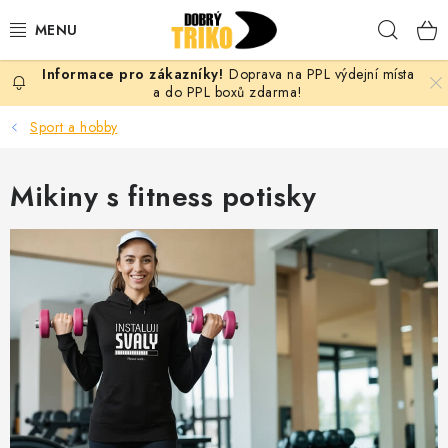
Přejít
Hleda
na
obsah
Doprava na PPL výdejní místa
PRO ŽENY
a do PPL boxů zdarma!
Sport a hobby
PRO MUŽE
Mikiny s fitness potisky
PRO DĚTI
DOPLŇKY
PRO PÁRY
VLASTNÍ MOTIV
TRIČKA