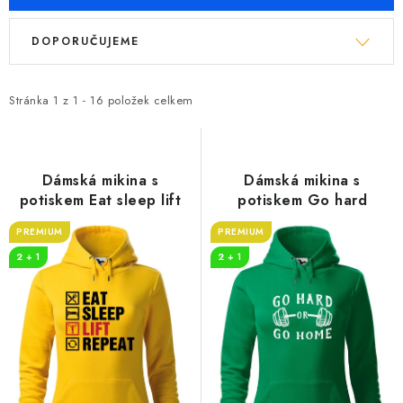
V
Ř
DOPORUČUJEME
ý
a
p
z
i
e
Stránka
1
z
1
-
16
položek celkem
s
n
p
í
r
p
Dámská mikina s
Dámská mikina s
o
r
potiskem Eat sleep lift
potiskem Go hard
d
o
PREMIUM
PREMIUM
u
d
2 + 1
2 + 1
k
u
t
k
ů
t
ů