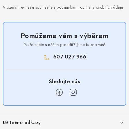
Vložením e-mailu souhlasíte s
podmínkami ochrany osobních údajů
Pomůžeme vám s výběrem
Potřebujete s něčím poradit? Jsme tu pro vás!
607 027 966
Z
á
Užitečné odkazy
p