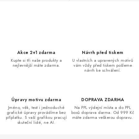
O
v
l
á
d
Akce 2+1 zdarma
Návrh před tiskem
a
Kupte si tři naše produkty a
U vlastních a upravených motivů
nejlevnější máte zdarma.
vám vždy před tiskem pošleme
c
návrh ke schválení.
í
p
r
v
Úpravy motivu zdarma
DOPRAVA ZDARMA
k
Jméno, věk, text i jednoduché
Na PPL výdejní místa a do PPL
grafické úpravy provádíme bez
boxů doprava darma. Od 999 Kč
y
příplatku. S vaší grafikou pracují
máte zdarma veškerou dopravu.
v
skuteční lidé, ne AI.
ý