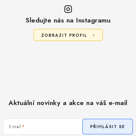
p
i
s
Sledujte nás na Instagramu
u
ZOBRAZIT PROFIL
Aktuální novinky a akce na váš e-mail
E-mail
PŘIHLÁSIT SE