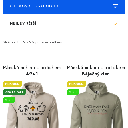
FILTROVAT PRODUKTY
V
Ř
NEJLEVNĚJŠÍ
ý
a
p
z
i
e
Stránka
1
z
2
-
26
položek celkem
s
n
p
í
r
p
Pánská mikina s potiskem
Pánská mikina s potiskem
o
r
49+1
Báječný den
d
o
PREMIUM
PREMIUM
u
d
Změna roku
2 + 1
k
u
2 + 1
t
k
ů
t
ů