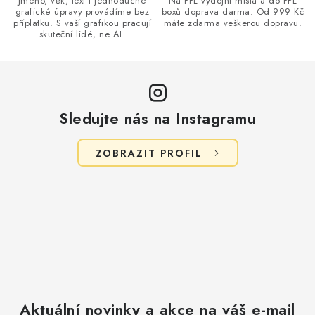
Jméno, věk, text i jednoduché
Na PPL výdejní místa a do PPL
s
grafické úpravy provádíme bez
boxů doprava darma. Od 999 Kč
příplatku. S vaší grafikou pracují
máte zdarma veškerou dopravu.
u
skuteční lidé, ne AI.
Sledujte nás na Instagramu
ZOBRAZIT PROFIL
Aktuální novinky a akce na váš e-mail