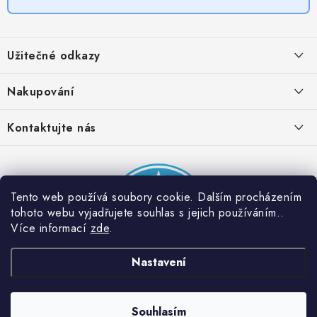
Z
á
Užitečné odkazy
p
a
Obchodní podmínky
Nakupování
t
Zásady zpracování ochrany osobních údajů
í
Časté otázky
Kontaktujte nás
Provizní systém
Doprava a platba
Napište nám
Partner stránek: Super plecháček
Podmínky akce 2 + 1 zdarma
Kontakty
Tento web používá soubory cookie. Dalším procházením
tohoto webu vyjadřujete souhlas s jejich používáním..
Více informací
zde
.
Nastavení
Souhlasím
Copyright 2026
Dobrý triko
. Všechna práva vyhrazena.