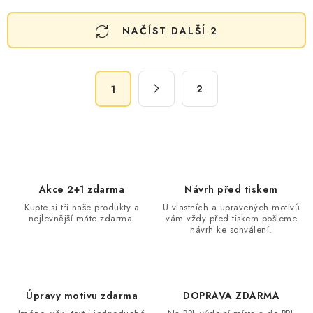
O
NAČÍST DALŠÍ 2
v
l
á
S
d
2
1
t
a
r
c
á
n
í
k
p
o
r
Akce 2+1 zdarma
Návrh před tiskem
v
v
Kupte si tři naše produkty a
U vlastních a upravených motivů
á
k
nejlevnější máte zdarma.
vám vždy před tiskem pošleme
n
návrh ke schválení.
y
í
v
ý
p
Úpravy motivu zdarma
DOPRAVA ZDARMA
i