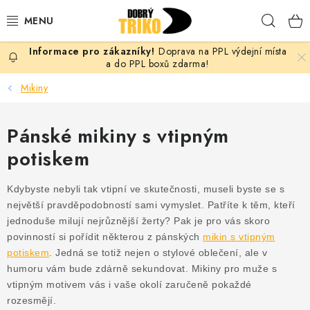
Přejít
Hleda
na
obsah
Doprava na PPL výdejní místa
PRO ŽENY
a do PPL boxů zdarma!
Mikiny
PRO MUŽE
Pánské mikiny s vtipným
PRO DĚTI
potiskem
DOPLŇKY
Kdybyste nebyli tak vtipní ve skutečnosti, museli byste se s
PRO PÁRY
největší pravděpodobností sami vymyslet. Patříte k těm, kteří
jednoduše milují nejrůznější žerty? Pak je pro vás skoro
povinností si pořídit některou z pánských
mikin s vtipným
VLASTNÍ MOTIV
potiskem
. Jedná se totiž nejen o stylové oblečení, ale v
humoru vám bude zdárně sekundovat. Mikiny pro muže s
TRIČKA
vtipným motivem vás i vaše okolí zaručeně pokaždé
rozesmějí.