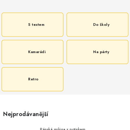
MIKINY
OKAMŽITĚ K ODBĚRU
S textem
Do školy
B2B
MÁM SRDCE POMÁHÁM
Kamarádi
Na párty
VÁNOCE
PROVIZNÍ SYSTÉM
Retro
O nás
Časté otázky
Doprava a platba
Obchodní podmínky
Zásady zpracování ochrany osobních údajů
Napište nám
Nejprodávanější
Kontakty
Pánská mikina s potiskem