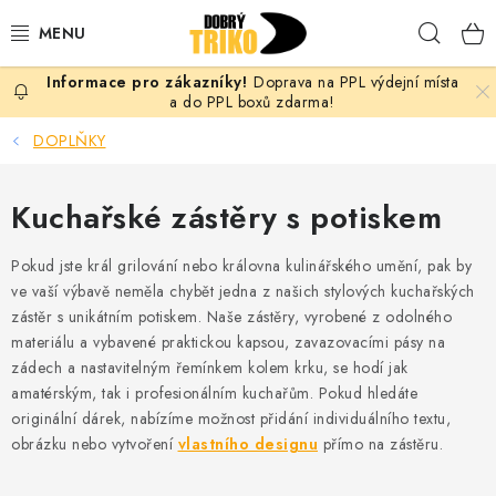
Přejít
Hleda
na
obsah
Doprava na PPL výdejní místa
PRO ŽENY
a do PPL boxů zdarma!
DOPLŇKY
PRO MUŽE
Kuchařské zástěry s potiskem
PRO DĚTI
Pokud jste král grilování nebo královna kulinářského umění, pak by
DOPLŇKY
ve vaší výbavě neměla chybět jedna z našich stylových kuchařských
zástěr s unikátním potiskem. Naše zástěry, vyrobené z odolného
PRO PÁRY
materiálu a vybavené praktickou kapsou, zavazovacími pásy na
zádech a nastavitelným řemínkem kolem krku, se hodí jak
VLASTNÍ MOTIV
amatérským, tak i profesionálním kuchařům. Pokud hledáte
originální dárek, nabízíme možnost přidání individuálního textu,
TRIČKA
obrázku nebo vytvoření
vlastního designu
přímo na zástěru.