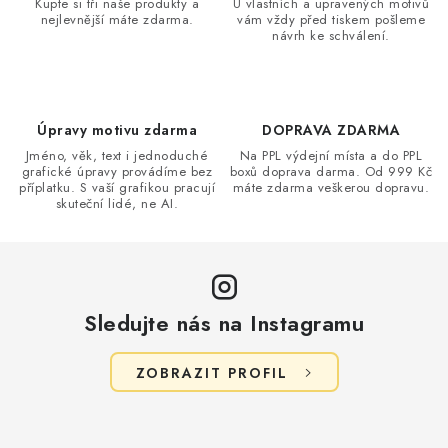
Kupte si tři naše produkty a
U vlastních a upravených motivů
á
k
nejlevnější máte zdarma.
vám vždy před tiskem pošleme
n
návrh ke schválení.
y
í
v
ý
p
Úpravy motivu zdarma
DOPRAVA ZDARMA
i
Jméno, věk, text i jednoduché
Na PPL výdejní místa a do PPL
s
grafické úpravy provádíme bez
boxů doprava darma. Od 999 Kč
příplatku. S vaší grafikou pracují
máte zdarma veškerou dopravu.
u
skuteční lidé, ne AI.
Sledujte nás na Instagramu
ZOBRAZIT PROFIL