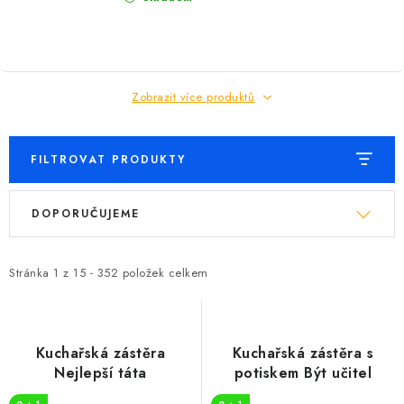
Zobrazit více produktů
FILTROVAT PRODUKTY
V
Ř
DOPORUČUJEME
ý
a
p
z
i
e
Stránka
1
z
15
-
352
položek celkem
s
n
p
í
r
p
Kuchařská zástěra
Kuchařská zástěra s
o
r
Nejlepší táta
potiskem Být učitel
d
o