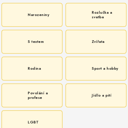
MIKINY
Rozlučka a
Narozeniny
OKAMŽITĚ K ODBĚRU
svatba
B2B
S textem
Zvířata
MÁM SRDCE POMÁHÁM
VÁNOCE
Rodina
Sport a hobby
PROVIZNÍ SYSTÉM
O nás
Časté otázky
Doprava a platba
Povolání a
Jídlo a pití
profese
Obchodní podmínky
Zásady zpracování ochrany osobních údajů
Napište nám
Kontakty
LGBT