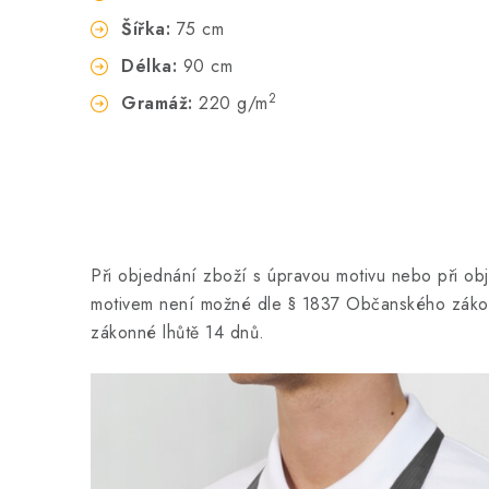
Šířka:
75 cm
Délka:
90 cm
2
Gramáž:
220 g/m
Při objednání zboží s úpravou motivu nebo při ob
motivem není možné dle § 1837 Občanského zákon
zákonné lhůtě 14 dnů.