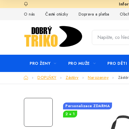
Přejít
na
O nás
Časté otázky
Doprava a platba
Obch
obsah
PRO ŽENY
PRO MUŽE
PRO DĚTI
Domů
DOPLŇKY
Zástěry
Narozeniny
Zástěr
Personalizace ZDARMA
2 + 1