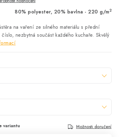
robnosti hodnocení
2
80% polyester, 20% bavlna - 220 g/m
těra na vaření ze silného materiálu s přední
 číslo, nezbytná součást každého kuchaře. Skvělý
formací
Možnosti doručení