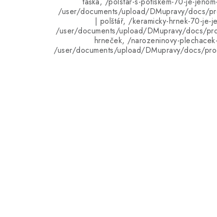
taška, /polstar-s-potiskem-70-je-jenom
/user/documents/upload/DMupravy/docs/pro
| polštář, /keramicky-hrnek-70-je-j
/user/documents/upload/DMupravy/docs/pro
hrneček, /narozeninovy-plechacek-
/user/documents/upload/DMupravy/docs/pro