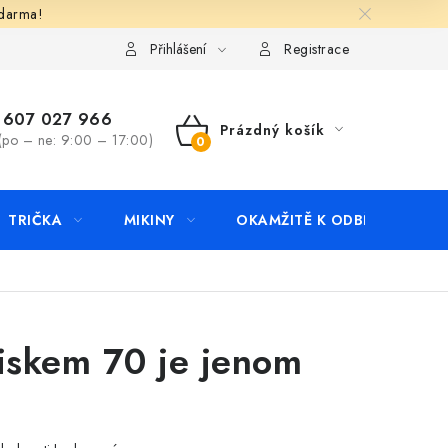
zdarma!
apište nám
Kontakty
Přihlášení
Registrace
607 027 966
Prázdný košík
(po – ne: 9:00 – 17:00)
NÁKUPNÍ
KOŠÍK
TRIČKA
MIKINY
OKAMŽITĚ K ODBĚRU
B
tiskem 70 je jenom