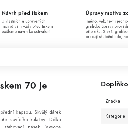
Návrh před tiskem
Úpravy motivu z
U vlastních a upravených
Jméno, věk, text i jedn
motivů vám vždy před tiskem
grafické úpravy provád
pošleme návrh ke schválení.
příplatku. S vaší grafik
pracují skuteční lidé, ne
iskem 70 je
Doplňko
Značka
 přední kapsou. Skvělý dárek
Kategorie
ře slavícího kulatiny. Délka
se stahovací pásek.
Vysoce