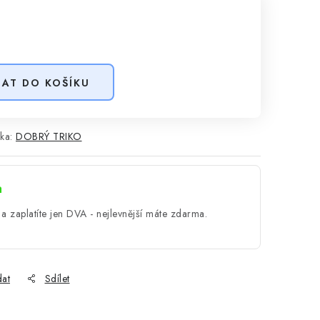
DAT DO KOŠÍKU
ka:
DOBRÝ TRIKO
a
a zaplatíte jen DVA - nejlevnější máte zdarma.
dat
Sdílet