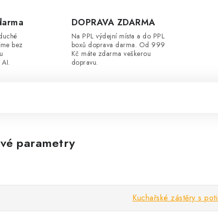
darma
DOPRAVA ZDARMA
oduché
Na PPL výdejní místa a do PPL
íme bez
boxů doprava darma. Od 999
ou
Kč máte zdarma veškerou
 AI.
dopravu.
vé parametry
Kuchařské zástěry s pot