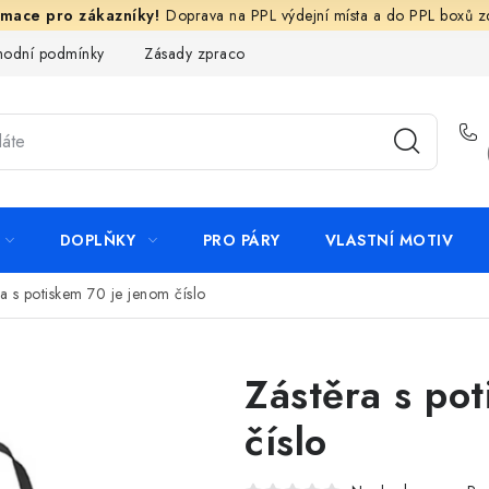
Doprava na PPL výdejní místa a do PPL boxů 
odní podmínky
Zásady zpracování ochrany osobních údajů
N
DOPLŇKY
PRO PÁRY
VLASTNÍ MOTIV
a s potiskem 70 je jenom číslo
Zástěra s po
číslo