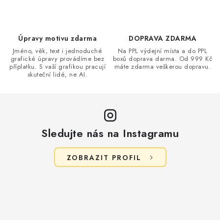
í
p
r
v
Úpravy motivu zdarma
DOPRAVA ZDARMA
k
Jméno, věk, text i jednoduché
Na PPL výdejní místa a do PPL
grafické úpravy provádíme bez
boxů doprava darma. Od 999 Kč
y
příplatku. S vaší grafikou pracují
máte zdarma veškerou dopravu.
v
skuteční lidé, ne AI.
ý
p
i
s
Sledujte nás na Instagramu
u
ZOBRAZIT PROFIL