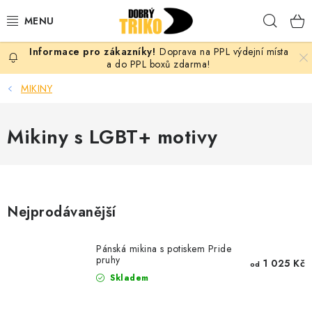
Přejít
Hleda
na
obsah
Doprava na PPL výdejní místa
PRO ŽENY
a do PPL boxů zdarma!
MIKINY
PRO MUŽE
Mikiny s LGBT+ motivy
PRO DĚTI
DOPLŇKY
PRO PÁRY
Nejprodávanější
VLASTNÍ MOTIV
Pánská mikina s potiskem Pride
pruhy
1 025 Kč
od
TRIČKA
Skladem