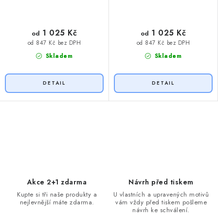
1 025 Kč
1 025 Kč
od
od
od 847 Kč bez DPH
od 847 Kč bez DPH
Skladem
Skladem
O
v
l
á
d
Akce 2+1 zdarma
Návrh před tiskem
a
Kupte si tři naše produkty a
U vlastních a upravených motivů
nejlevnější máte zdarma.
vám vždy před tiskem pošleme
c
návrh ke schválení.