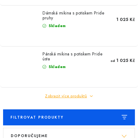
MIKINY
Dámská mikina s potiskem Pride
OKAMŽITĚ K ODBĚRU
pruhy
1 025 Kč
Skladem
B2B
MÁM SRDCE POMÁHÁM
Pánská mikina s potiskem Pride
ústa
1 025 Kč
od
VÁNOCE
Skladem
PROVIZNÍ SYSTÉM
Zobrazit více produktů
O nás
Časté otázky
Doprava a platba
Obchodní podmínky
Zásady zpracování ochrany osobních údajů
Napište nám
FILTROVAT PRODUKTY
Kontakty
V
Ř
DOPORUČUJEME