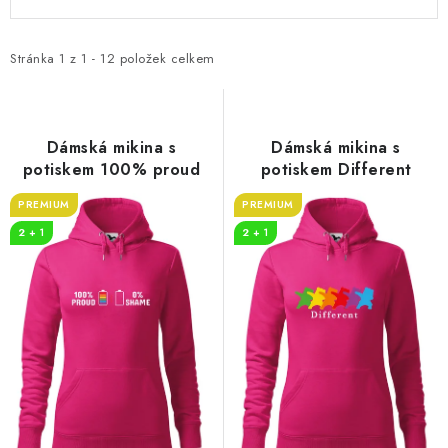
ý
a
p
z
i
e
Stránka
1
z
1
-
12
položek celkem
s
n
p
í
r
p
Dámská mikina s
Dámská mikina s
o
r
potiskem 100% proud
potiskem Different
d
o
PREMIUM
PREMIUM
u
d
2 + 1
2 + 1
k
u
t
k
ů
t
ů