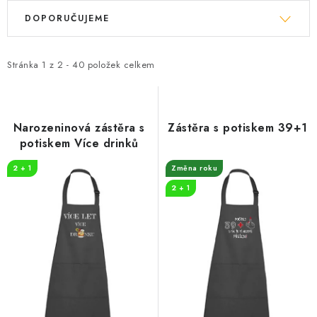
V
Ř
DOPORUČUJEME
ý
a
p
z
i
e
Stránka
1
z
2
-
40
položek celkem
s
n
p
í
r
p
Narozeninová zástěra s
Zástěra s potiskem 39+1
o
r
potiskem Více drinků
d
o
2 + 1
Změna roku
u
d
2 + 1
k
u
t
k
ů
t
ů