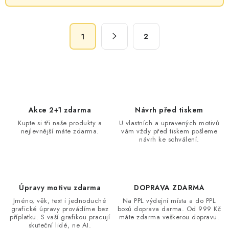
l
á
S
d
2
1
t
a
r
c
á
n
í
k
p
o
r
Akce 2+1 zdarma
Návrh před tiskem
v
v
Kupte si tři naše produkty a
U vlastních a upravených motivů
á
k
nejlevnější máte zdarma.
vám vždy před tiskem pošleme
n
návrh ke schválení.
y
í
v
ý
p
Úpravy motivu zdarma
DOPRAVA ZDARMA
i
Jméno, věk, text i jednoduché
Na PPL výdejní místa a do PPL
s
grafické úpravy provádíme bez
boxů doprava darma. Od 999 Kč
příplatku. S vaší grafikou pracují
máte zdarma veškerou dopravu.
u
skuteční lidé, ne AI.