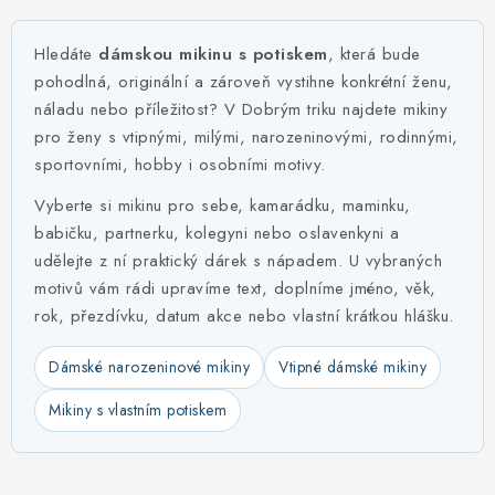
MIKINY
Hledáte
dámskou mikinu s potiskem
, která bude
OKAMŽITĚ K ODBĚRU
pohodlná, originální a zároveň vystihne konkrétní ženu,
náladu nebo příležitost? V Dobrým triku najdete mikiny
B2B
pro ženy s vtipnými, milými, narozeninovými, rodinnými,
sportovními, hobby i osobními motivy.
MÁM SRDCE POMÁHÁM
Vyberte si mikinu pro sebe, kamarádku, maminku,
VÁNOCE
babičku, partnerku, kolegyni nebo oslavenkyni a
udělejte z ní praktický dárek s nápadem. U vybraných
motivů vám rádi upravíme text, doplníme jméno, věk,
PROVIZNÍ SYSTÉM
rok, přezdívku, datum akce nebo vlastní krátkou hlášku.
O nás
Časté otázky
Doprava a platba
Dámské narozeninové mikiny
Vtipné dámské mikiny
Obchodní podmínky
Mikiny s vlastním potiskem
Zásady zpracování ochrany osobních údajů
Napište nám
Kontakty