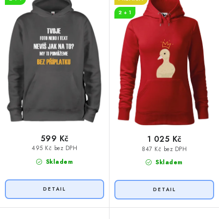
u
d
2 + 1
k
u
t
k
ů
t
ů
599 Kč
1 025 Kč
495 Kč bez DPH
847 Kč bez DPH
Skladem
Skladem