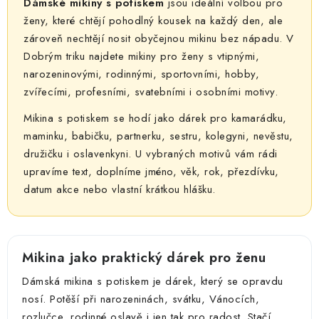
á
Dámské mikiny s potiskem
jsou ideální volbou pro
k
n
ženy, které chtějí pohodlný kousek na každý den, ale
y
í
zároveň nechtějí nosit obyčejnou mikinu bez nápadu. V
v
Dobrým triku najdete mikiny pro ženy s vtipnými,
ý
narozeninovými, rodinnými, sportovními, hobby,
p
zvířecími, profesními, svatebními i osobními motivy.
i
Mikina s potiskem se hodí jako dárek pro kamarádku,
s
maminku, babičku, partnerku, sestru, kolegyni, nevěstu,
u
družičku i oslavenkyni. U vybraných motivů vám rádi
upravíme text, doplníme jméno, věk, rok, přezdívku,
datum akce nebo vlastní krátkou hlášku.
Mikina jako praktický dárek pro ženu
Dámská mikina s potiskem je dárek, který se opravdu
nosí. Potěší při narozeninách, svátku, Vánocích,
rozlučce, rodinné oslavě i jen tak pro radost. Stačí