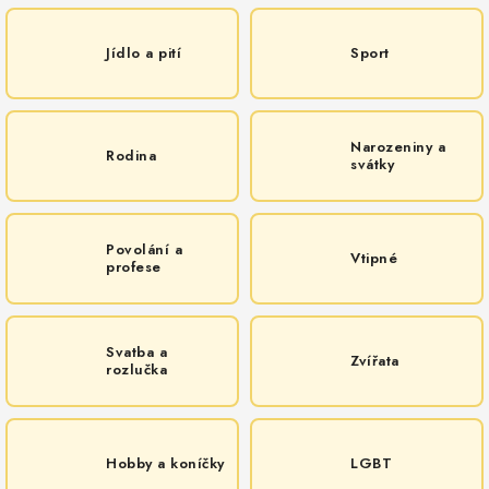
Jídlo a pití
Sport
Narozeniny a
Rodina
svátky
Povolání a
Vtipné
profese
Svatba a
Zvířata
rozlučka
Hobby a koníčky
LGBT