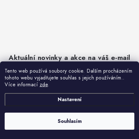
Aktuální novinky a akce na váš e-mail
Tento web používá soubory cookie. Dalším procházením
tohoto webu vyjadřujete souhlas s jejich používáním..
E-mail
PŘIHLÁSIT SE
Více informací
zde
.
Nastavení
Vložením e-mailu souhlasíte s
podmínkami ochrany osobních údajů
Souhlasím
Pomůžeme vám s výběrem