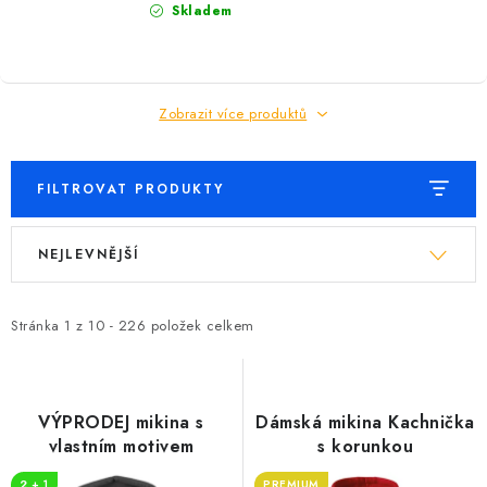
Skladem
Zobrazit více produktů
FILTROVAT PRODUKTY
V
Ř
NEJLEVNĚJŠÍ
ý
a
p
z
i
e
Stránka
1
z
10
-
226
položek celkem
s
n
p
í
r
p
VÝPRODEJ mikina s
Dámská mikina Kachnička
o
r
vlastním motivem
s korunkou
d
o
2 + 1
PREMIUM