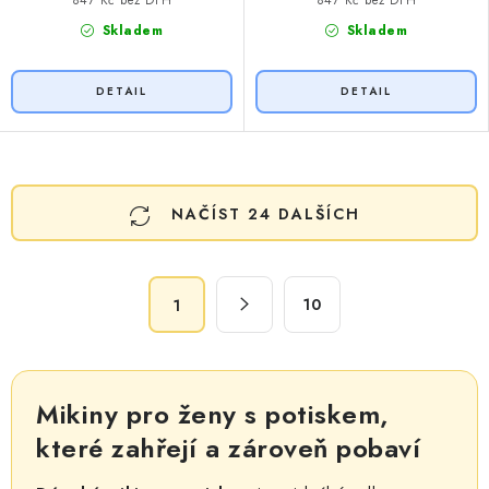
847 Kč bez DPH
847 Kč bez DPH
Skladem
Skladem
O
NAČÍST 24 DALŠÍCH
v
l
á
S
d
10
1
t
a
r
c
á
n
í
Mikiny pro ženy s potiskem,
k
p
o
které zahřejí a zároveň pobaví
r
v
v