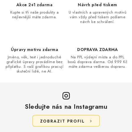
Akce 2+1 zdarma
Návrh před tiskem
Kupte si tři naše produkty a
U vlastních a upravených motivů
nejlevnější máte zdarma.
vám vždy před tiskem pošleme
návrh ke schválení.
Úpravy motivu zdarma
DOPRAVA ZDARMA
Jméno, věk, text i jednoduché
Na PPL výdejní místa a do PPL
grafické úpravy provádíme bez
boxů doprava darma. Od 999 Kč
příplatku. S vaší grafikou pracují
máte zdarma veškerou dopravu.
skuteční lidé, ne AI.
Sledujte nás na Instagramu
ZOBRAZIT PROFIL