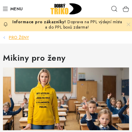
Přejít
Hleda
na
obsah
Doprava na PPL výdejní místa
PRO ŽENY
a do PPL boxů zdarma!
PRO ŽENY
PRO MUŽE
Mikiny pro ženy
PRO DĚTI
DOPLŇKY
PRO PÁRY
VLASTNÍ MOTIV
TRIČKA