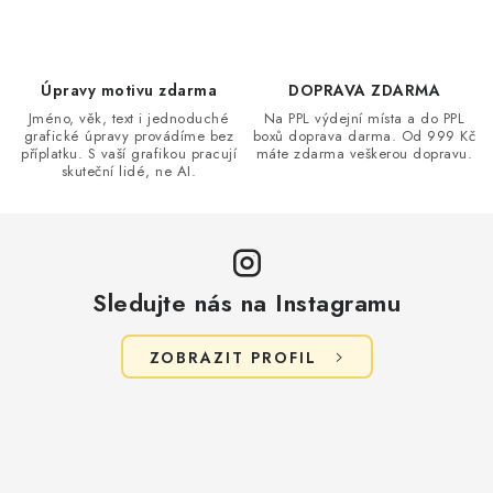
í
p
r
v
Úpravy motivu zdarma
DOPRAVA ZDARMA
k
Jméno, věk, text i jednoduché
Na PPL výdejní místa a do PPL
grafické úpravy provádíme bez
boxů doprava darma. Od 999 Kč
y
příplatku. S vaší grafikou pracují
máte zdarma veškerou dopravu.
v
skuteční lidé, ne AI.
ý
p
i
s
Sledujte nás na Instagramu
u
ZOBRAZIT PROFIL