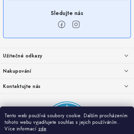
Z
á
Užitečné odkazy
p
a
Obchodní podmínky
Nakupování
t
Zásady zpracování ochrany osobních údajů
í
Časté otázky
Kontaktujte nás
Provizní systém
Doprava a platba
Napište nám
Partner stránek: Super plecháček
Podmínky akce 2 + 1 zdarma
Kontakty
Tento web používá soubory cookie. Dalším procházením
tohoto webu vyjadřujete souhlas s jejich používáním..
Více informací
zde
.