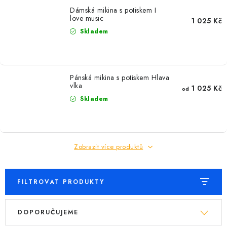
Dámská mikina s potiskem I
love music
1 025 Kč
Skladem
Pánská mikina s potiskem Hlava
vlka
1 025 Kč
od
Skladem
Zobrazit více produktů
FILTROVAT PRODUKTY
V
Ř
DOPORUČUJEME
ý
a