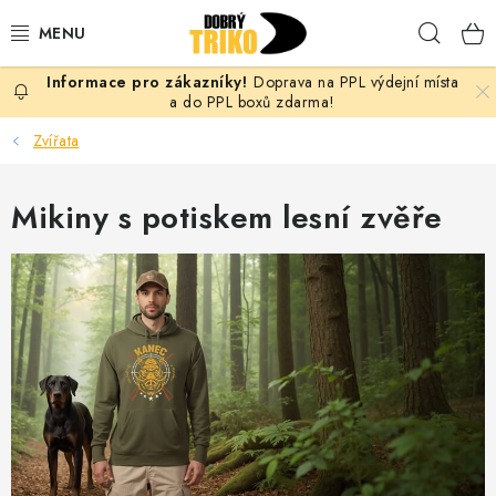
Přejít
Hleda
na
obsah
Doprava na PPL výdejní místa
PRO ŽENY
a do PPL boxů zdarma!
Zvířata
PRO MUŽE
Mikiny s potiskem lesní zvěře
PRO DĚTI
DOPLŇKY
PRO PÁRY
VLASTNÍ MOTIV
TRIČKA