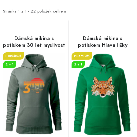
p
z
i
e
Stránka
1
z
1
-
22
položek celkem
s
n
p
í
r
p
Dámská mikina s
Dámská mikina s
o
r
potiskem 30 let myslivost
potiskem Hlava lišky
d
o
PREMIUM
PREMIUM
u
d
2 + 1
2 + 1
k
u
t
k
ů
t
ů