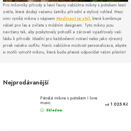
MIKINY
Pro milovníky přírody a lesní fauny nabízíme mikiny s potiskem lesní
zvěře, které dodají vašemu šatníku přírodní a stylový vzhled. Mezi
OKAMŽITĚ K ODBĚRU
nimi vyniká mikina s nápisem
Myslivost je styl
, která kombinuje
vášeň pro les a zvířata s módním designem. Tyto mikiny jsou
B2B
navrženy tak, aby poskytovaly pohodlí a zároveň vyjadřovaly vaši
lásku k přírodě. Ideální pro každodenní nošení nebo jako výrazný
prvek vašeho outfitu. Navíc nabízíme možnost personalizace, abyste
MÁM SRDCE POMÁHÁM
si mohli vytvořit mikinu, která bude přesně odpovídat vašim přáním!
VÁNOCE
PROVIZNÍ SYSTÉM
Nejprodávanější
O nás
Časté otázky
Doprava a platba
Pánská mikina s potiskem I love
Obchodní podmínky
music
1 025 Kč
od
Skladem
Zásady zpracování ochrany osobních údajů
Napište nám
Kontakty