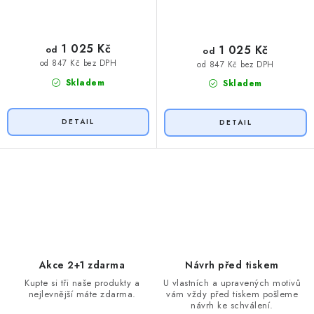
1 025 Kč
1 025 Kč
od
od
od 847 Kč bez DPH
od 847 Kč bez DPH
Skladem
Skladem
O
v
l
á
d
Akce 2+1 zdarma
Návrh před tiskem
a
Kupte si tři naše produkty a
U vlastních a upravených motivů
nejlevnější máte zdarma.
vám vždy před tiskem pošleme
c
návrh ke schválení.