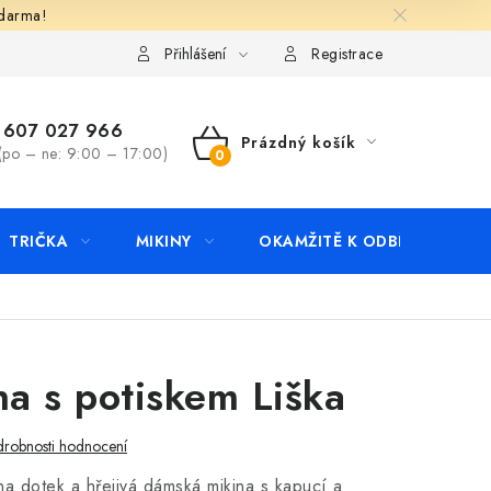
zdarma!
apište nám
Kontakty
Přihlášení
Registrace
607 027 966
Prázdný košík
(po – ne: 9:00 – 17:00)
NÁKUPNÍ
KOŠÍK
TRIČKA
MIKINY
OKAMŽITĚ K ODBĚRU
B
a s potiskem Liška
robnosti hodnocení
na dotek a hřejivá dámská mikina s kapucí a