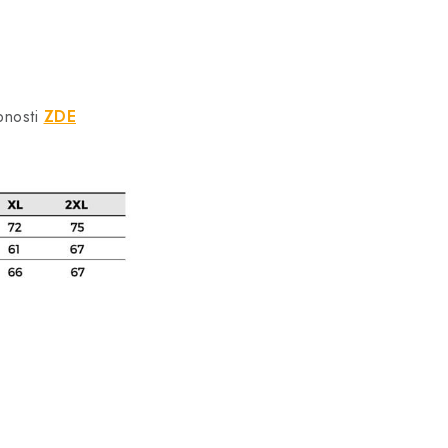
bnosti
ZDE