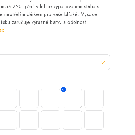
2
ramáži 320 g/m
v lehce vypasovaném střihu s
je neotřelým dárkem pro vaše blízké.
Vysoce
potisku zaručuje výrazné barvy a odolnost
ací