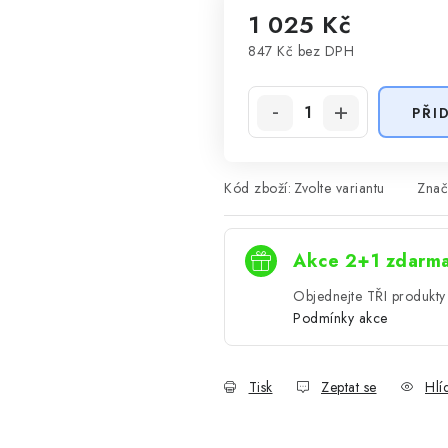
1 025 Kč
847 Kč
bez DPH
Měrná cena:
PŘI
Kód zboží:
Zvolte variantu
Znač
Akce 2+1 zdarm
Objednejte TŘI produkty 
Podmínky akce
Tisk
Zeptat se
Hlí