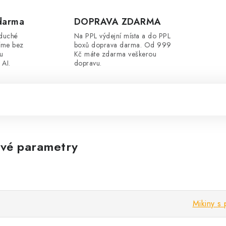
darma
DOPRAVA ZDARMA
oduché
Na PPL výdejní místa a do PPL
íme bez
boxů doprava darma. Od 999
ou
Kč máte zdarma veškerou
 AI.
dopravu.
vé parametry
Mikiny s 