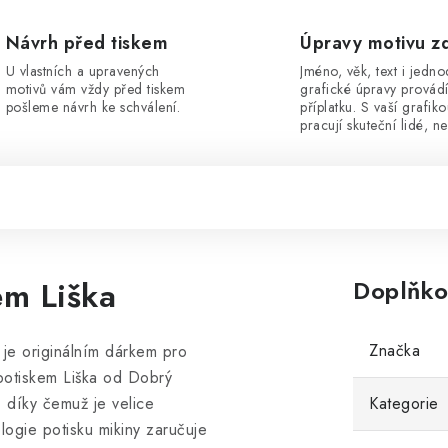
Návrh před tiskem
Úpravy motivu z
U vlastních a upravených
Jméno, věk, text i jedn
motivů vám vždy před tiskem
grafické úpravy provád
pošleme návrh ke schválení.
příplatku. S vaší grafik
pracují skuteční lidé, ne
em Liška
Doplňko
Značka
 je originálním dárkem pro
 potiskem Liška od Dobrý
 díky čemuž je velice
Kategorie
logie potisku mikiny zaručuje