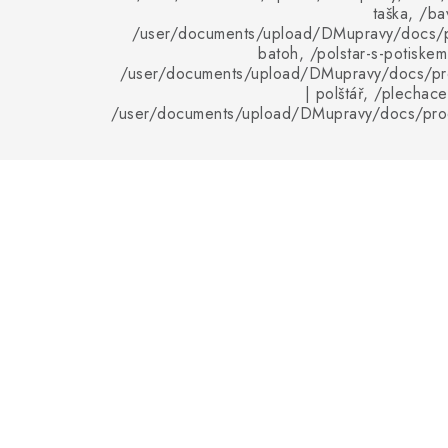
taška, /ba
/user/documents/upload/DMupravy/docs/p
batoh, /polstar-s-potiskem
/user/documents/upload/DMupravy/docs/pro
| polštář, /plechace
/user/documents/upload/DMupravy/docs/pro