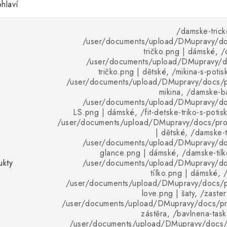
hlaví
/damske-trick
/user/documents/upload/DMupravy/d
tričko.png | dámské, /d
/user/documents/upload/DMupravy/d
tričko.png | dětské, /mikina-s-potis
/user/documents/upload/DMupravy/docs/pr
mikina, /damske-ba
/user/documents/upload/DMupravy/d
LS.png | dámské, /fit-detske-triko-s-potisk
/user/documents/upload/DMupravy/docs/pro
| dětské, /damske-t
/user/documents/upload/DMupravy/d
glance.png | dámské, /damske-tilko
ukty
/user/documents/upload/DMupravy/d
tílko.png | dámské, /
/user/documents/upload/DMupravy/docs/p
love.png | šaty, /zaster
/user/documents/upload/DMupravy/docs/pro
zástěra, /bavlnena-task
/user/documents/upload/DMupravy/docs/p