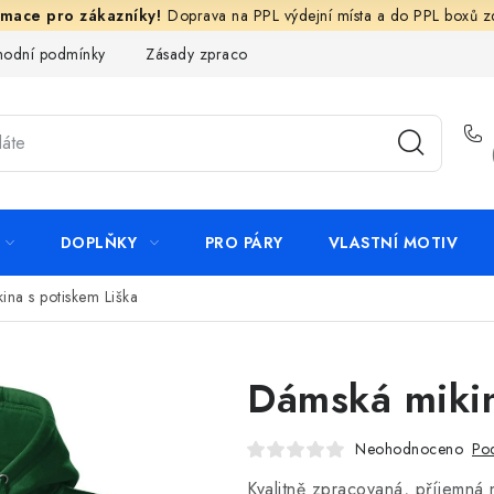
Doprava na PPL výdejní místa a do PPL boxů 
odní podmínky
Zásady zpracování ochrany osobních údajů
N
DOPLŇKY
PRO PÁRY
VLASTNÍ MOTIV
ina s potiskem Liška
Dámská mikin
Neohodnoceno
Pod
Kvalitně zpracovaná, příjemná 