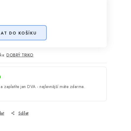
DAT DO KOŠÍKU
ka:
DOBRÝ TRIKO
a
a zaplatíte jen DVA - nejlevnější máte zdarma.
dat
Sdílet