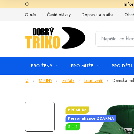
Přejít
na
O nás
Časté otázky
Doprava a platba
Obch
obsah
PRO ŽENY
PRO MUŽE
PRO DĚTI
Domů
MIKINY
Zvířata
Lesní zvěř
Dámská mik
PREMIUM
Personalizace ZDARMA
2 + 1