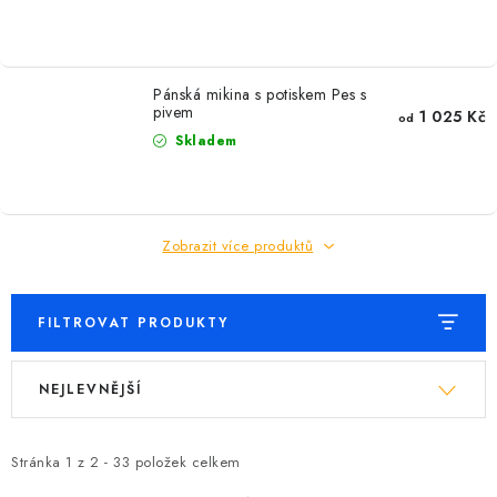
Pánská mikina s potiskem Pes s
pivem
1 025 Kč
od
Skladem
Zobrazit více produktů
FILTROVAT PRODUKTY
V
Ř
NEJLEVNĚJŠÍ
ý
a
p
z
i
e
Stránka
1
z
2
-
33
položek celkem