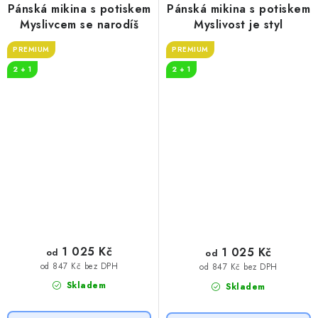
Pánská mikina s potiskem
Pánská mikina s potiskem
Myslivcem se narodíš
Myslivost je styl
PREMIUM
PREMIUM
2 + 1
2 + 1
1 025 Kč
1 025 Kč
od
od
od 847 Kč bez DPH
od 847 Kč bez DPH
Skladem
Skladem