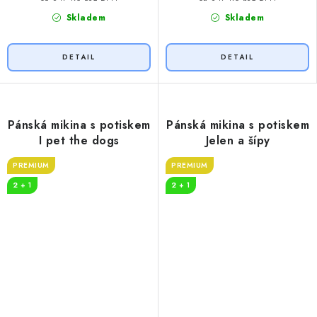
Skladem
Skladem
Pánská mikina s potiskem
Pánská mikina s potiskem
I pet the dogs
Jelen a šípy
PREMIUM
PREMIUM
2 + 1
2 + 1