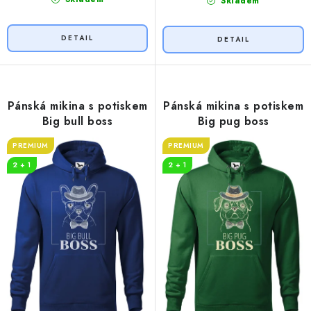
Skladem
Pánská mikina s potiskem
Pánská mikina s potiskem
Big bull boss
Big pug boss
PREMIUM
PREMIUM
2 + 1
2 + 1