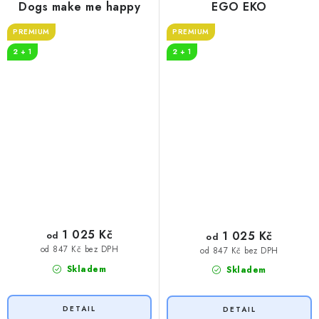
Dogs make me happy
EGO EKO
PREMIUM
PREMIUM
2 + 1
2 + 1
1 025 Kč
1 025 Kč
od
od
od 847 Kč bez DPH
od 847 Kč bez DPH
Skladem
Skladem