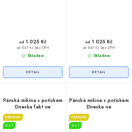
1 025 Kč
1 025 Kč
od
od
od 847 Kč bez DPH
od 847 Kč bez DPH
Skladem
Skladem
Pánská mikina s potiskem
Pánská mikina s potiskem
Dneska fakt ne
Dneska ne
PREMIUM
PREMIUM
2 + 1
2 + 1