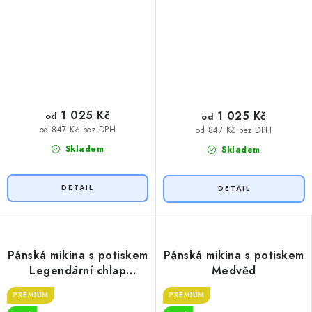
1 025 Kč
1 025 Kč
od
od
od 847 Kč bez DPH
od 847 Kč bez DPH
Skladem
Skladem
Pánská mikina s potiskem
Pánská mikina s potiskem
Legendární chlap
Medvěd
pohoda
PREMIUM
PREMIUM