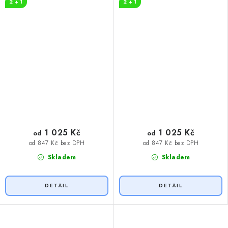
2 + 1
2 + 1
1 025 Kč
1 025 Kč
od
od
od 847 Kč bez DPH
od 847 Kč bez DPH
Skladem
Skladem