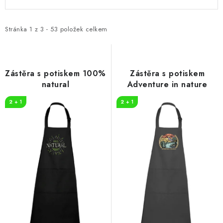
ý
a
p
z
i
e
Stránka
1
z
3
-
53
položek celkem
s
n
p
í
r
p
Zástěra s potiskem 100%
Zástěra s potiskem
o
r
natural
Adventure in nature
d
o
2 + 1
2 + 1
u
d
k
u
t
k
ů
t
ů