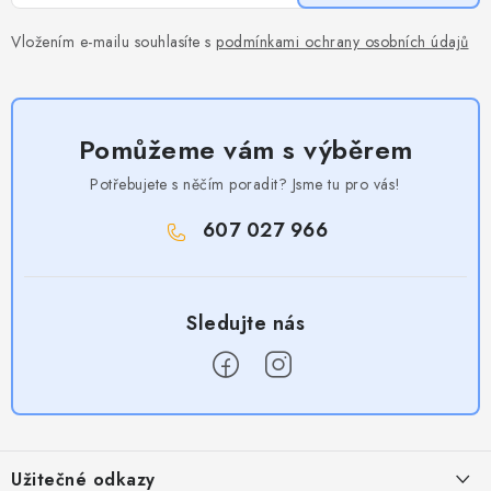
Vložením e-mailu souhlasíte s
podmínkami ochrany osobních údajů
Pomůžeme vám s výběrem
Potřebujete s něčím poradit? Jsme tu pro vás!
607 027 966
Z
á
Užitečné odkazy
p