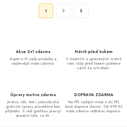
á
S
d
3
1
t
a
r
c
á
n
í
k
p
o
r
Akce 2+1 zdarma
Návrh před tiskem
v
v
Kupte si tři naše produkty a
U vlastních a upravených motivů
á
k
nejlevnější máte zdarma.
vám vždy před tiskem pošleme
n
návrh ke schválení.
y
í
v
ý
p
Úpravy motivu zdarma
DOPRAVA ZDARMA
i
Jméno, věk, text i jednoduché
Na PPL výdejní místa a do PPL
s
grafické úpravy provádíme bez
boxů doprava darma. Od 999 Kč
příplatku. S vaší grafikou pracují
máte zdarma veškerou dopravu.
u
skuteční lidé, ne AI.