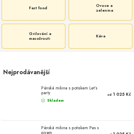
Ovoce a
Fast food
zelenina
Grilování a
Káva
masožrouti
Nejprodávanější
Pánská mikina s potiskem Let’s
party
1 025 Kč
od
Skladem
Pánská mikina s potiskem Pes s
pivem
1 025 Kč