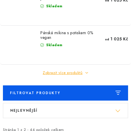
od
Skladem
Pánská mikina s potiskem 0%
vegan
1 025 Kč
od
Skladem
Zobrazit více produktů
FILTROVAT PRODUKTY
V
Ř
NEJLEVNĚJŠÍ
ý
a
p
z
Stránka
1
z
2
-
44
položek celkem