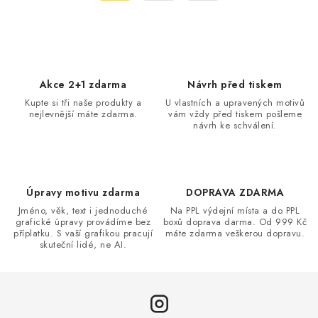
a
r
c
á
n
í
k
p
o
r
Akce 2+1 zdarma
Návrh před tiskem
v
v
Kupte si tři naše produkty a
U vlastních a upravených motivů
á
k
nejlevnější máte zdarma.
vám vždy před tiskem pošleme
n
návrh ke schválení.
y
í
v
ý
p
Úpravy motivu zdarma
DOPRAVA ZDARMA
i
Jméno, věk, text i jednoduché
Na PPL výdejní místa a do PPL
s
grafické úpravy provádíme bez
boxů doprava darma. Od 999 Kč
příplatku. S vaší grafikou pracují
máte zdarma veškerou dopravu.
u
skuteční lidé, ne AI.