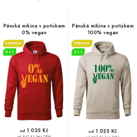
i
e
s
n
p
í
r
p
Pánská mikina s potiskem
Pánská mikina s potiskem
o
r
0% vegan
100% vegan
d
o
PREMIUM
PREMIUM
u
d
2 + 1
2 + 1
k
u
t
k
ů
t
ů
1 025 Kč
1 025 Kč
od
od
od 847 Kč bez DPH