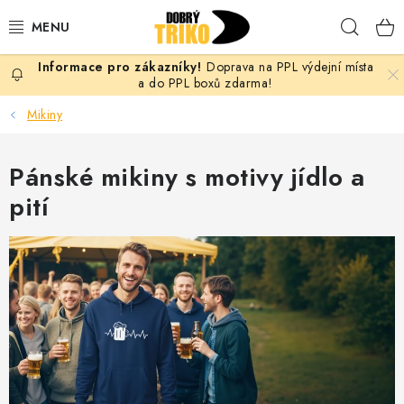
Přejít
Hleda
na
obsah
Doprava na PPL výdejní místa
PRO ŽENY
a do PPL boxů zdarma!
Mikiny
PRO MUŽE
Pánské mikiny s motivy jídlo a
PRO DĚTI
pití
DOPLŇKY
PRO PÁRY
VLASTNÍ MOTIV
TRIČKA