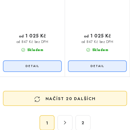
1 025 Kč
1 025 Kč
od
od
od 847 Kč bez DPH
od 847 Kč bez DPH
Skladem
Skladem
O
NAČÍST 20 DALŠÍCH
v
l
á
S
d
2
1
t