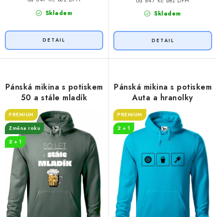
od 847 Kč bez DPH
Skladem
Skladem
Pánská mikina s potiskem
Pánská mikina s potiskem
50 a stále mladík
Auta a hranolky
PREMIUM
PREMIUM
Změna roku
2 + 1
2 + 1