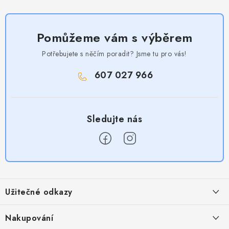
Pomůžeme vám s výběrem
Potřebujete s něčím poradit? Jsme tu pro vás!
607 027 966
Z
á
Užitečné odkazy
p
a
Obchodní podmínky
Nakupování
t