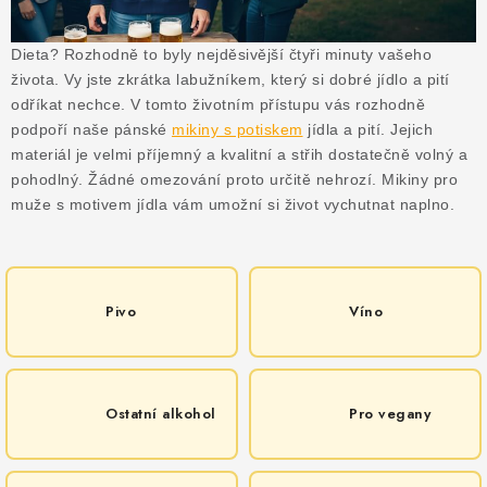
MIKINY
Dieta? Rozhodně to byly nejděsivější čtyři minuty vašeho
OKAMŽITĚ K ODBĚRU
života. Vy jste zkrátka labužníkem, který si dobré jídlo a pití
odříkat nechce. V tomto životním přístupu vás rozhodně
B2B
podpoří naše pánské
mikiny s potiskem
jídla a pití. Jejich
materiál je velmi příjemný a kvalitní a střih dostatečně volný a
MÁM SRDCE POMÁHÁM
pohodlný. Žádné omezování proto určitě nehrozí. Mikiny pro
muže s motivem jídla vám umožní si život vychutnat naplno.
VÁNOCE
PROVIZNÍ SYSTÉM
Pivo
Víno
O nás
Časté otázky
Doprava a platba
Obchodní podmínky
Zásady zpracování ochrany osobních údajů
Napište nám
Ostatní alkohol
Pro vegany
Kontakty