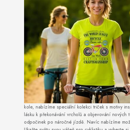
kole, nabízíme speciální kolekci triček s motivy in
lásku k překonávání vrcholů a objevování nových tr
odpočinek po náročné jízdě. Navíc nabízíme možnos
Ukažte světu svou vášeň pro cyklistiku a vyberte si 