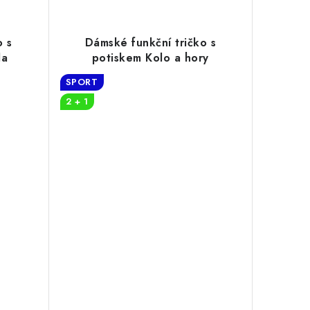
o s
Dámské funkční tričko s
da
potiskem Kolo a hory
SPORT
2 + 1