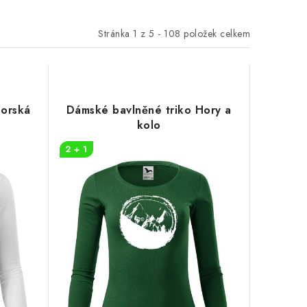
Stránka
1
z
5
-
108
položek celkem
Horská
Dámské bavlněné triko Hory a
kolo
2 + 1