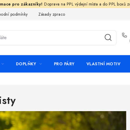
Doprava na PPL výdejní místa a do PPL boxů 
odní podmínky
Zásady zpracování ochrany osobních údajů
N
DOPLŇKY
PRO PÁRY
VLASTNÍ MOTIV
isty