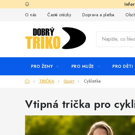
Přejít
na
O nás
Časté otázky
Doprava a platba
Obch
obsah
PRO ŽENY
PRO MUŽE
PRO DĚTI
Domů
TRIČKA
Sport
Cyklistika
Vtipná trička pro cykl