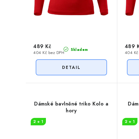
u
k
k
t
t
ů
ů
489 Kč
489 
Skladem
404 Kč bez DPH
404 Kč
Dámské bavlněné triko Kolo a
Dáms
hory
2 + 1
2 + 1