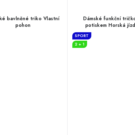
é bavlněné triko Vlastní
Dámské funkční tričk
pohon
potiskem Horská jíz
SPORT
2 + 1