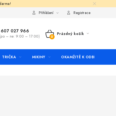
zdarma!
apište nám
Kontakty
Přihlášení
Registrace
607 027 966
Prázdný košík
(po – ne: 9:00 – 17:00)
NÁKUPNÍ
KOŠÍK
TRIČKA
MIKINY
OKAMŽITĚ K ODBĚRU
B