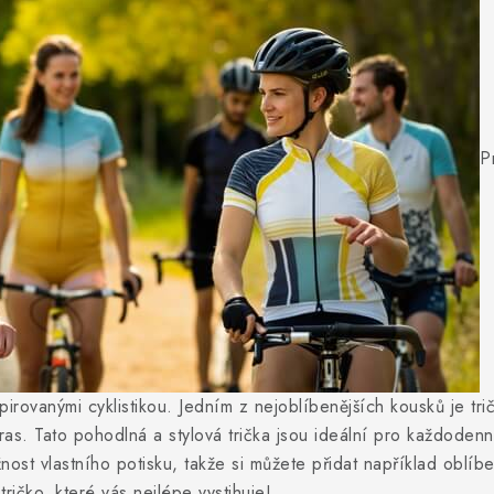
P
spirovanými cyklistikou. Jedním z nejoblíbenějších kousků je tr
as. Tato pohodlná a stylová trička jsou ideální pro každodenní
t vlastního potisku, takže si můžete přidat například oblíben
tričko, které vás nejlépe vystihuje!