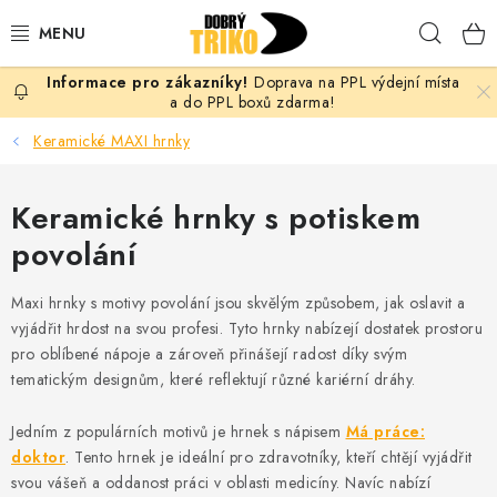
Přejít
Hleda
na
obsah
Doprava na PPL výdejní místa
PRO ŽENY
a do PPL boxů zdarma!
Keramické MAXI hrnky
PRO MUŽE
Keramické hrnky s potiskem
PRO DĚTI
povolání
DOPLŇKY
Maxi hrnky s motivy povolání jsou skvělým způsobem, jak oslavit a
PRO PÁRY
vyjádřit hrdost na svou profesi. Tyto hrnky nabízejí dostatek prostoru
pro oblíbené nápoje a zároveň přinášejí radost díky svým
tematickým designům, které reflektují různé kariérní dráhy.
VLASTNÍ MOTIV
Jedním z populárních motivů je hrnek s nápisem
Má práce:
TRIČKA
doktor
. Tento hrnek je ideální pro zdravotníky, kteří chtějí vyjádřit
svou vášeň a oddanost práci v oblasti medicíny. Navíc nabízí