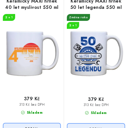
r
p
Keramický MAXI hrnek
Keramický MAXI hrnek
o
r
40 let myslivost 550 ml
50 let legenda 550 ml
d
o
2 + 1
Změna roku
u
d
2 + 1
k
u
t
k
ů
t
ů
379 Kč
379 Kč
313 Kč bez DPH
313 Kč bez DPH
Skladem
Skladem