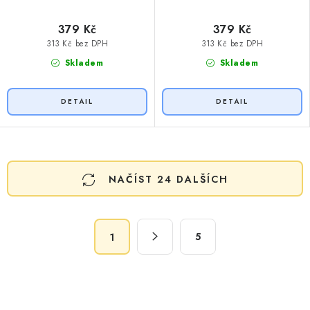
379 Kč
379 Kč
313 Kč bez DPH
313 Kč bez DPH
Skladem
Skladem
O
NAČÍST 24 DALŠÍCH
v
l
á
S
d
5
1
t
a
r
c
á
n
í
k