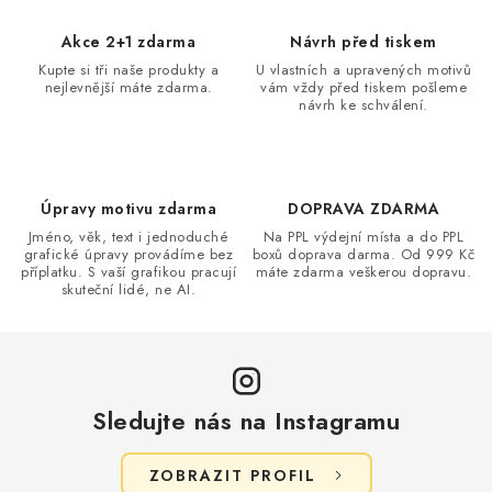
p
o
r
Akce 2+1 zdarma
Návrh před tiskem
v
v
Kupte si tři naše produkty a
U vlastních a upravených motivů
á
k
nejlevnější máte zdarma.
vám vždy před tiskem pošleme
n
návrh ke schválení.
y
í
v
ý
p
Úpravy motivu zdarma
DOPRAVA ZDARMA
i
Jméno, věk, text i jednoduché
Na PPL výdejní místa a do PPL
s
grafické úpravy provádíme bez
boxů doprava darma. Od 999 Kč
příplatku. S vaší grafikou pracují
máte zdarma veškerou dopravu.
u
skuteční lidé, ne AI.
Sledujte nás na Instagramu
ZOBRAZIT PROFIL