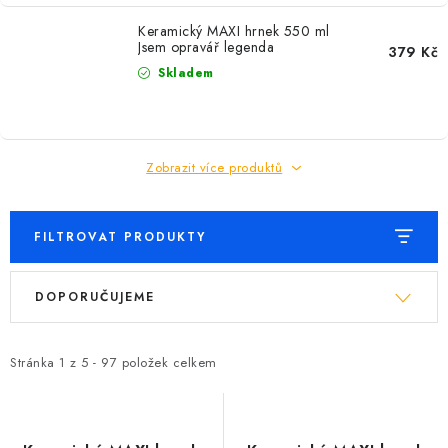
Keramický MAXI hrnek 550 ml
Jsem opravář legenda
379 Kč
Skladem
Zobrazit více produktů
FILTROVAT PRODUKTY
V
Ř
DOPORUČUJEME
ý
a
p
z
i
e
Stránka
1
z
5
-
97
položek celkem
s
n
p
í