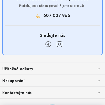
Potřebujete s něčím poradit? Jsme tu pro vás!
607 027 966
Z
á
Užitečné odkazy
p
a
Obchodní podmínky
Nakupování
t
Zásady zpracování ochrany osobních údajů
í
Časté otázky
Kontaktujte nás
Provizní systém
Doprava a platba
Napište nám
Partner stránek: Super plecháček