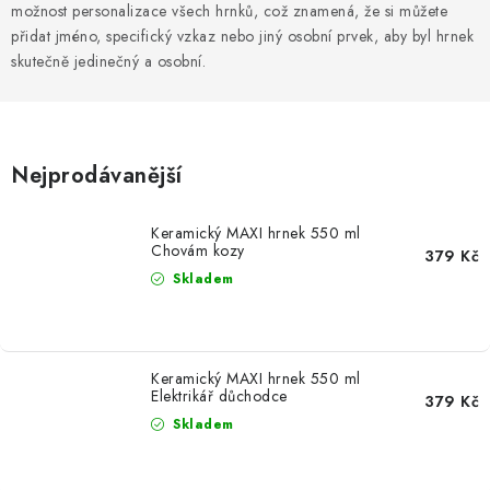
MIKINY
možnost personalizace všech hrnků, což znamená, že si můžete
přidat jméno, specifický vzkaz nebo jiný osobní prvek, aby byl hrnek
OKAMŽITĚ K ODBĚRU
skutečně jedinečný a osobní.
B2B
Nejprodávanější
MÁM SRDCE POMÁHÁM
VÁNOCE
Keramický MAXI hrnek 550 ml
Chovám kozy
379 Kč
Skladem
PROVIZNÍ SYSTÉM
O nás
Časté otázky
Doprava a platba
Keramický MAXI hrnek 550 ml
Obchodní podmínky
Elektrikář důchodce
379 Kč
Zásady zpracování ochrany osobních údajů
Napište nám
Skladem
Kontakty