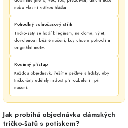
doplníme jméno, věk, rok, přezdívku, datum akce
nebo vlastní krátkou hlášku.
Pohodlný volnočasový střih
Tričko-šaty se hodí k legínám, na doma, výlet,
dovolenou i běžné nošení, kdy chcete pohodlí a
originální motiv.
Rodinný přístup
Každou objednávku řešíme pečlivě a lidsky, aby
tričko-šaty udělaly radost při rozbalení i při
nošení.
Jak probíhá objednávka dámských
tričko-šatů s potiskem?