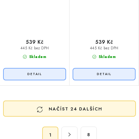
539 Kč
539 Kč
445 Kč bez DPH
445 Kč bez DPH
Skladem
Skladem
O
NAČÍST 24 DALŠÍCH
v
l
á
S
d
8
1
t