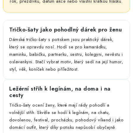
rok, přezdívku, datum akce nebo vlastní krátkou hlášku.
Tričko-šaty jako pohodlný dárek pro ženu
Dámské tričko-šaty s potiskem jsou praktický dárek,
který se opravdu nosí. Hodí se pro kamarádku,
maminku, babičku, partnerku, sestru, kolegyni, nevěstu i
oslavenkyni. Stačí vybrat motiv, který sedí na její humor,
styl, věk, koníček nebo příležitost.
Ležérní střih k legínám, na doma i na
cesty
Tričko-šaty ocení ženy, které mají rády pohodlí a
volnější střih. Skvěle se hodí k legínám, na chatu,
dovolenou, festival, procházku, pohodový víkend i jako
domácí outfit, který díky potisku nepůsobí obyčejně.