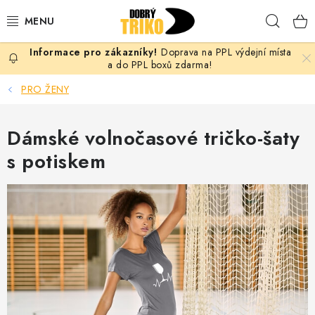
Přejít
Hleda
na
obsah
Doprava na PPL výdejní místa
PRO ŽENY
a do PPL boxů zdarma!
PRO ŽENY
PRO MUŽE
Dámské volnočasové tričko-šaty
PRO DĚTI
s potiskem
DOPLŇKY
PRO PÁRY
VLASTNÍ MOTIV
TRIČKA