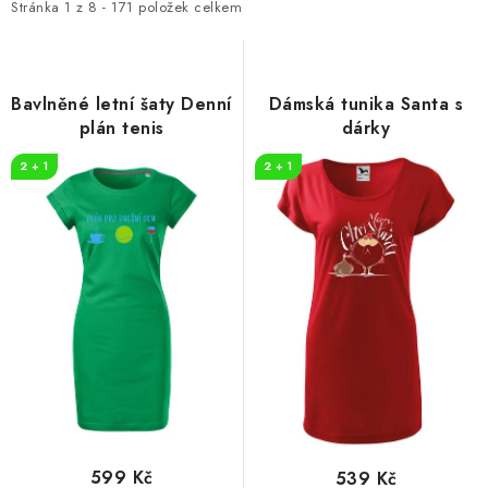
i
e
Stránka
1
z
8
-
171
položek celkem
s
n
p
í
r
p
Bavlněné letní šaty Denní
Dámská tunika Santa s
o
r
plán tenis
dárky
d
o
2 + 1
2 + 1
u
d
k
u
t
k
ů
t
ů
599 Kč
539 Kč