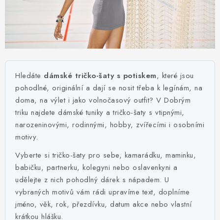
MIKINY
OKAMŽITĚ K ODBĚRU
B2B
Hledáte
dámské tričko-šaty s potiskem
, které jsou
MÁM SRDCE POMÁHÁM
pohodlné, originální a dají se nosit třeba k legínám, na
doma, na výlet i jako volnočasový outfit? V Dobrým
VÁNOCE
triku najdete dámské tuniky a tričko-šaty s vtipnými,
narozeninovými, rodinnými, hobby, zvířecími i osobními
PROVIZNÍ SYSTÉM
motivy.
Vyberte si tričko-šaty pro sebe, kamarádku, maminku,
O nás
Časté otázky
Doprava a platba
babičku, partnerku, kolegyni nebo oslavenkyni a
Obchodní podmínky
udělejte z nich pohodlný dárek s nápadem. U
Zásady zpracování ochrany osobních údajů
Napište nám
vybraných motivů vám rádi upravíme text, doplníme
Kontakty
jméno, věk, rok, přezdívku, datum akce nebo vlastní
krátkou hlášku.