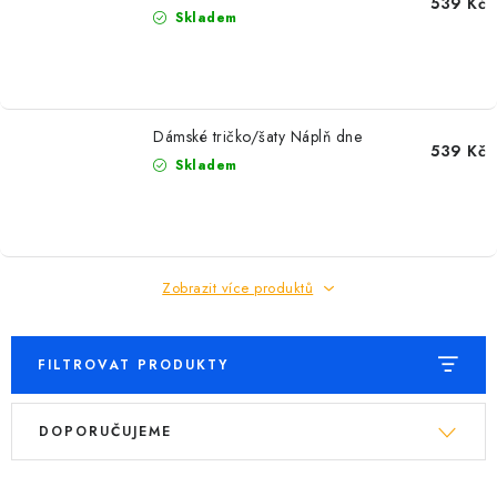
539 Kč
Skladem
Dámské tričko/šaty Náplň dne
539 Kč
Skladem
Zobrazit více produktů
FILTROVAT PRODUKTY
V
Ř
DOPORUČUJEME
ý
a
p
z