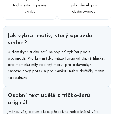
tričko-šatech pěkně
jako dárek pro
vynikl.
obdarovanou.
Jak vybrat motiv, který opravdu
sedne?
U dámských tričko-šatů se vyplatí vybírat podle
osobnosti. Pro kamarádku může fungovat vtipná hláška,
pro maminku milý rodinný motiv, pro oslavenkyni
narozeninový potisk a pro nevěstu nebo družičky motiv
na rozlučku.
Osobní text udělá z tričko-šatů
originál
Jméno, věk, datum akce, přezdívka nebo krátká věta