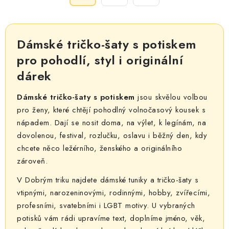
a
r
c
á
n
í
Dámské tričko-šaty s potiskem
k
p
o
pro pohodlí, styl i originální
r
v
dárek
v
á
k
n
Dámské tričko-šaty s potiskem
jsou skvělou volbou
y
í
pro ženy, které chtějí pohodlný volnočasový kousek s
v
nápadem. Dají se nosit doma, na výlet, k legínám, na
ý
dovolenou, festival, rozlučku, oslavu i běžný den, kdy
p
chcete něco ležérního, ženského a originálního
i
zároveň.
s
u
V Dobrým triku najdete dámské tuniky a tričko-šaty s
vtipnými, narozeninovými, rodinnými, hobby, zvířecími,
profesními, svatebními i LGBT motivy. U vybraných
potisků vám rádi upravíme text, doplníme jméno, věk,