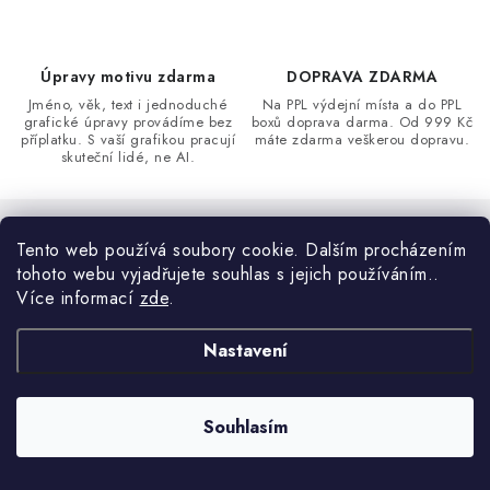
Úpravy motivu zdarma
DOPRAVA ZDARMA
Jméno, věk, text i jednoduché
Na PPL výdejní místa a do PPL
grafické úpravy provádíme bez
boxů doprava darma. Od 999 Kč
příplatku. S vaší grafikou pracují
máte zdarma veškerou dopravu.
skuteční lidé, ne AI.
Tento web používá soubory cookie. Dalším procházením
tohoto webu vyjadřujete souhlas s jejich používáním..
Sledujte nás na Instagramu
Více informací
zde
.
ZOBRAZIT PROFIL
Nastavení
Souhlasím