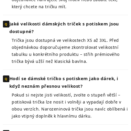
který chcete na tričku mít.
Jaké velikosti dámských triček s potiskem jsou
dostupné?
Trička jsou dostupná ve velikostech XS až 3XL. Před
objednávkou doporučujeme zkontrolovat velikostní
tabulku u konkrétního produktu – střih prémiového
trička bývá užší než klasická bavlna.
Hodí se dámské tričko s potiskem jako dárek, i
když neznám přesnou velikost?
Pokud si nejste jisti velikostí, zvolte o stupeň větší –
potisková trička lze nosit i volněji a vypadají dobře v
obou verzích. Narozeninová trička jsou navíc oblíbená i
jako vtipný doplněk k hlavnímu dárku.