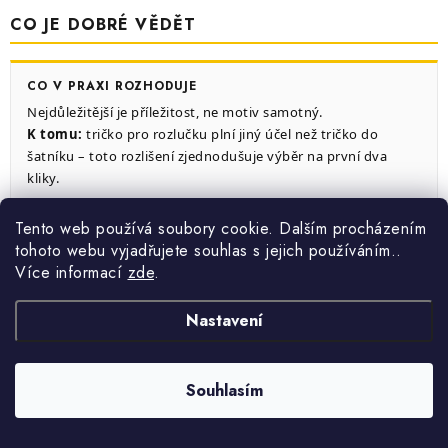
CO JE DOBRÉ VĚDĚT
CO V PRAXI ROZHODUJE
Nejdůležitější je příležitost, ne motiv samotný.
K tomu:
tričko pro rozlučku plní jiný účel než tričko do
šatníku – toto rozlišení zjednodušuje výběr na první dva
kliky.
Tento web používá soubory cookie. Dalším procházením
Z ČEHO VYCHÁZÍME
tohoto webu vyjadřujete souhlas s jejich používáním..
Více informací
zde
.
Prémiový střih s elastanem padne lépe, ale klasická bavlna se
po praní chová předvídatelněji.
K tomu:
pokud kupujete dárek a nevíte, jaký střih
Nastavení
obdarovaná preferuje, klasická 100% bavlna je bezpečnější
volba.
Souhlasím
KDE JSOU LIMITY