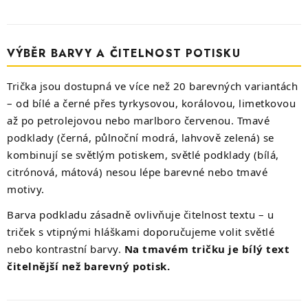
VÝBĚR BARVY A ČITELNOST POTISKU
Trička jsou dostupná ve více než 20 barevných variantách
– od bílé a černé přes tyrkysovou, korálovou, limetkovou
až po petrolejovou nebo marlboro červenou. Tmavé
podklady (černá, půlnoční modrá, lahvově zelená) se
kombinují se světlým potiskem, světlé podklady (bílá,
citrónová, mátová) nesou lépe barevné nebo tmavé
motivy.
Barva podkladu zásadně ovlivňuje čitelnost textu – u
triček s vtipnými hláškami doporučujeme volit světlé
nebo kontrastní barvy.
Na tmavém tričku je bílý text
čitelnější než barevný potisk.