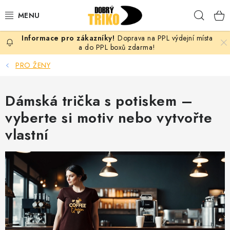
Přejít
Hleda
na
obsah
Doprava na PPL výdejní místa
PRO ŽENY
a do PPL boxů zdarma!
PRO ŽENY
PRO MUŽE
Dámská trička s potiskem –
PRO DĚTI
vyberte si motiv nebo vytvořte
DOPLŇKY
vlastní
PRO PÁRY
VLASTNÍ MOTIV
TRIČKA