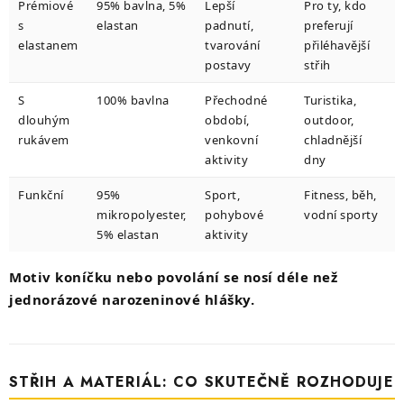
Prémiové
95% bavlna, 5%
Lepší
Pro ty, kdo
s
elastan
padnutí,
preferují
elastanem
tvarování
přiléhavější
postavy
střih
S
100% bavlna
Přechodné
Turistika,
dlouhým
období,
outdoor,
rukávem
venkovní
chladnější
aktivity
dny
Funkční
95%
Sport,
Fitness, běh,
mikropolyester,
pohybové
vodní sporty
5% elastan
aktivity
Motiv koníčku nebo povolání se nosí déle než
jednorázové narozeninové hlášky.
STŘIH A MATERIÁL: CO SKUTEČNĚ ROZHODUJE