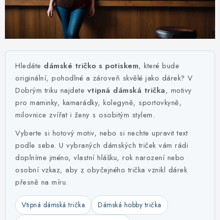
MIKINY
OKAMŽITĚ K ODBĚRU
B2B
Hledáte
dámské tričko s potiskem
, které bude
MÁM SRDCE POMÁHÁM
originální, pohodlné a zároveň skvělé jako dárek? V
Dobrým triku najdete
vtipná dámská trička
, motivy
pro maminky, kamarádky, kolegyně, sportovkyně,
VÁNOCE
milovnice zvířat i ženy s osobitým stylem.
PROVIZNÍ SYSTÉM
Vyberte si hotový motiv, nebo si nechte upravit text
podle sebe. U vybraných dámských triček vám rádi
O nás
Časté otázky
Doprava a platba
doplníme jméno, vlastní hlášku, rok narození nebo
osobní vzkaz, aby z obyčejného trička vznikl dárek
Obchodní podmínky
přesně na míru.
Zásady zpracování ochrany osobních údajů
Napište nám
Kontakty
Vtipná dámská trička
Dámská hobby trička