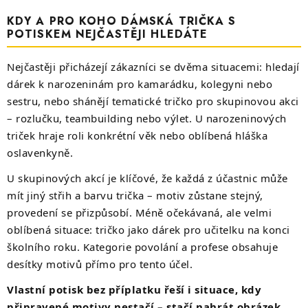
KDY A PRO KOHO DÁMSKÁ TRIČKA S
POTISKEM NEJČASTĚJI HLEDÁTE
Nejčastěji přicházejí zákazníci se dvěma situacemi: hledají
dárek k narozeninám pro kamarádku, kolegyni nebo
sestru, nebo shánějí tematické tričko pro skupinovou akci
– rozlučku, teambuilding nebo výlet. U narozeninových
triček hraje roli konkrétní věk nebo oblíbená hláška
oslavenkyně.
U skupinových akcí je klíčové, že každá z účastnic může
mít jiný střih a barvu trička – motiv zůstane stejný,
provedení se přizpůsobí. Méně očekávaná, ale velmi
oblíbená situace: tričko jako dárek pro učitelku na konci
školního roku. Kategorie povolání a profese obsahuje
desítky motivů přímo pro tento účel.
Vlastní potisk bez příplatku řeší i situace, kdy
připravené motivy nestačí – stačí nahrát obrázek