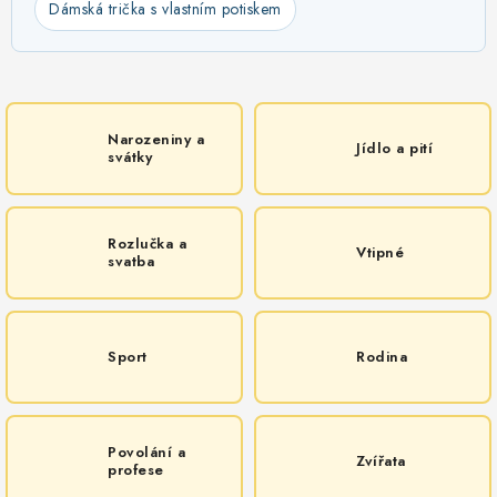
Dámská trička s vlastním potiskem
Narozeniny a
Jídlo a pití
svátky
Rozlučka a
Vtipné
svatba
Sport
Rodina
Povolání a
Zvířata
profese