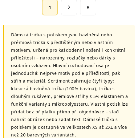
á
S
d
9
1
t
a
r
c
á
n
í
Dámská trička s potiskem jsou bavlněná nebo
k
p
prémiová trička s předtištěným nebo vlastním
o
r
motivem, určená pro každodenní nošení i konkrétní
v
v
příležitosti – narozeniny, rozlučky nebo dárky s
á
k
osobním vzkázem. Hlavní rozhodovací osa je
n
y
jednoduchá: nejprve motiv podle příležitosti, pak
í
v
střih a materiál. Sortiment zahrnuje čtyři typy:
ý
klasická bavlněná trička (100% bavlna), trička s
p
dlouhým rukávem, prémiové střihy s 5% elastanem a
i
funkční varianty z mikropolyesteru. Vlastní potisk lze
s
přidat bez příplatku přímo při objednávce – stačí
u
nahrát obrázek nebo zadat text. Dámské tričko s
potiskem je dostupné ve velikostech XS až 2XL a více
než 20 barevných variantách.