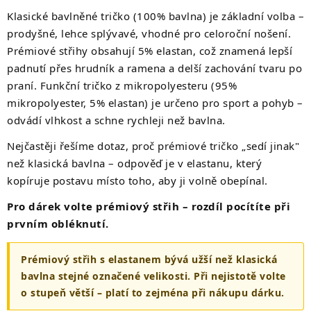
Klasické bavlněné tričko (100% bavlna) je základní volba –
prodyšné, lehce splývavé, vhodné pro celoroční nošení.
Prémiové střihy obsahují 5% elastan, což znamená lepší
padnutí přes hrudník a ramena a delší zachování tvaru po
praní. Funkční tričko z mikropolyesteru (95%
mikropolyester, 5% elastan) je určeno pro sport a pohyb –
odvádí vlhkost a schne rychleji než bavlna.
Nejčastěji řešíme dotaz, proč prémiové tričko „sedí jinak"
než klasická bavlna – odpověď je v elastanu, který
kopíruje postavu místo toho, aby ji volně obepínal.
Pro dárek volte prémiový střih – rozdíl pocítíte při
prvním obléknutí.
Prémiový střih s elastanem bývá užší než klasická
bavlna stejné označené velikosti. Při nejistotě volte
o stupeň větší – platí to zejména při nákupu dárku.