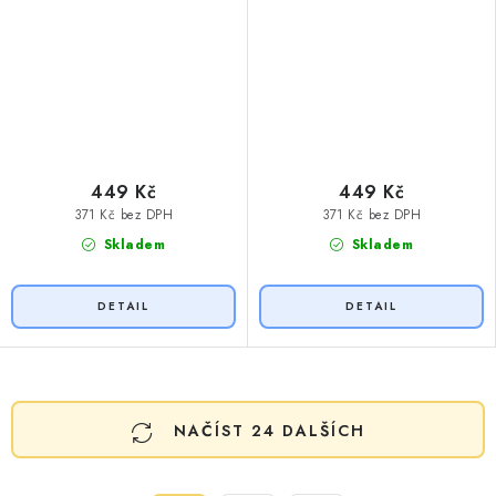
449 Kč
449 Kč
371 Kč bez DPH
371 Kč bez DPH
Skladem
Skladem
O
NAČÍST 24 DALŠÍCH
v
l