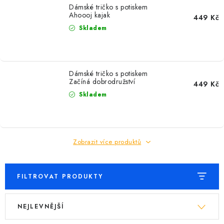
Dámské tričko s potiskem
Ahoooj kajak
449 Kč
Skladem
Dámské tričko s potiskem
Začíná dobrodružství
449 Kč
Skladem
Zobrazit více produktů
FILTROVAT PRODUKTY
V
Ř
NEJLEVNĚJŠÍ
ý
a