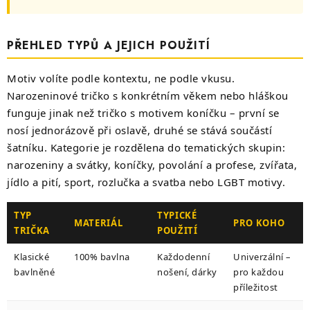
PŘEHLED TYPŮ A JEJICH POUŽITÍ
Motiv volíte podle kontextu, ne podle vkusu.
Narozeninové tričko s konkrétním věkem nebo hláškou
funguje jinak než tričko s motivem koníčku – první se
nosí jednorázově při oslavě, druhé se stává součástí
šatníku. Kategorie je rozdělena do tematických skupin:
narozeniny a svátky, koníčky, povolání a profese, zvířata,
jídlo a pití, sport, rozlučka a svatba nebo LGBT motivy.
TYP
TYPICKÉ
MATERIÁL
PRO KOHO
TRIČKA
POUŽITÍ
Klasické
100% bavlna
Každodenní
Univerzální –
bavlněné
nošení, dárky
pro každou
příležitost