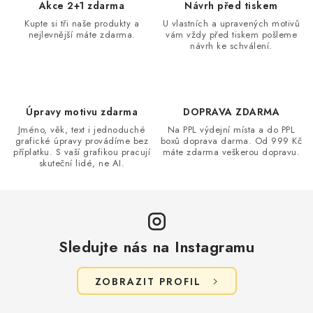
Akce 2+1 zdarma
Návrh před tiskem
Kupte si tři naše produkty a
U vlastních a upravených motivů
nejlevnější máte zdarma.
vám vždy před tiskem pošleme
návrh ke schválení.
Úpravy motivu zdarma
DOPRAVA ZDARMA
Jméno, věk, text i jednoduché
Na PPL výdejní místa a do PPL
grafické úpravy provádíme bez
boxů doprava darma. Od 999 Kč
příplatku. S vaší grafikou pracují
máte zdarma veškerou dopravu.
skuteční lidé, ne AI.
Sledujte nás na Instagramu
ZOBRAZIT PROFIL