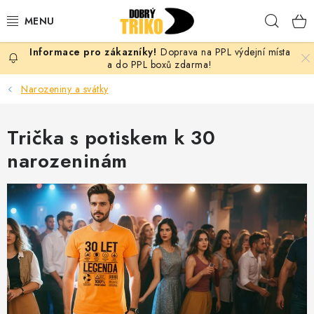
Přejít
Hleda
na
obsah
Doprava na PPL výdejní místa
PRO ŽENY
a do PPL boxů zdarma!
Narozeniny a svátky
PRO MUŽE
Trička s potiskem k 30
PRO DĚTI
narozeninám
DOPLŇKY
PRO PÁRY
VLASTNÍ MOTIV
TRIČKA