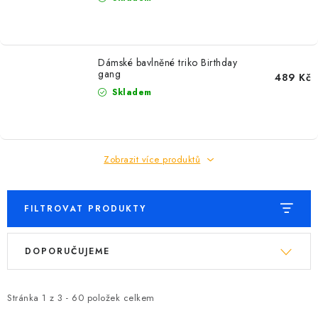
Dámské bavlněné triko Birthday
gang
489 Kč
Skladem
Zobrazit více produktů
FILTROVAT PRODUKTY
V
Ř
DOPORUČUJEME
ý
a
p
z
i
e
Stránka
1
z
3
-
60
položek celkem