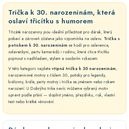
c
á
n
í
Trička k 30. narozeninám, která
k
p
oslaví třicítku s humorem
o
r
v
v
Třicáté narozeniny jsou ideální příležitost pro dárek, který
á
k
pobaví a zároveň zůstane jako vzpomínka na oslavu.
Trička s
n
potiskem k 30. narozeninám
se hodí pro oslavence,
y
í
oslavenkyni, partu kamarádů i rodinu, která chce třicítku
v
pojmout s nadhledem, stylem a osobním vzkazem.
ý
p
V této kategorii najdete
vtipná trička k 30 narozeninám
,
narozeninové motivy s číslem 30, potisky pro legendy,
i
královny, krále, party motivy i trička se jménem nebo rokem
s
narození. U Dobrýho trika navíc můžeme vybraný motiv
u
upravit podle přání — doplnit jméno, přezdívku, rok, vlastní
text nebo krátké věnování.