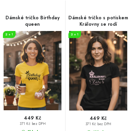
s
n
p
í
r
p
Dámské tričko Birthday
Dámské tričko s potiskem
o
r
queen
Královny se rodí
d
o
2 + 1
2 + 1
u
d
k
u
t
k
ů
t
ů
449 Kč
449 Kč
371 Kč bez DPH
371 Kč bez DPH