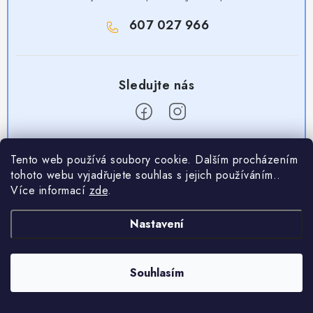
607 027 966
Z
Tento web používá soubory cookie. Dalším procházením
á
tohoto webu vyjadřujete souhlas s jejich používáním..
Užitečné odkazy
p
Více informací
zde
.
a
Obchodní podmínky
Nakupování
Nastavení
t
Zásady zpracování ochrany osobních údajů
í
Časté otázky
Kontaktujte nás
Provizní systém
Souhlasím
Doprava a platba
Napište nám
Partner stránek: Super plecháček
Podmínky akce 2 + 1 zdarma
Kontakty