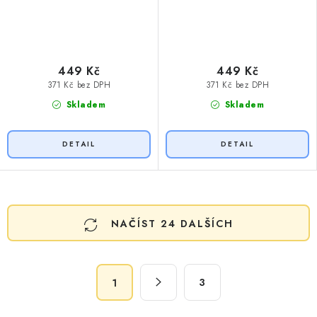
449 Kč
449 Kč
371 Kč bez DPH
371 Kč bez DPH
Skladem
Skladem
O
NAČÍST 24 DALŠÍCH
v
l
á
S
d
3
1
t
a
r