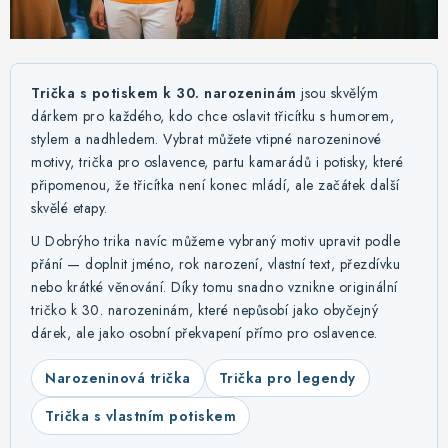
MIKINY
OKAMŽITĚ K ODBĚRU
Trička s potiskem k 30. narozeninám
jsou skvělým
B2B
dárkem pro každého, kdo chce oslavit třicítku s humorem,
stylem a nadhledem. Vybrat můžete vtipné narozeninové
MÁM SRDCE POMÁHÁM
motivy, trička pro oslavence, partu kamarádů i potisky, které
připomenou, že třicítka není konec mládí, ale začátek další
skvělé etapy.
VÁNOCE
U Dobrýho trika navíc můžeme vybraný motiv upravit podle
PROVIZNÍ SYSTÉM
přání — doplnit jméno, rok narození, vlastní text, přezdívku
nebo krátké věnování. Díky tomu snadno vznikne originální
tričko k 30. narozeninám, které nepůsobí jako obyčejný
O nás
Časté otázky
Doprava a platba
dárek, ale jako osobní překvapení přímo pro oslavence.
Obchodní podmínky
Narozeninová trička
Trička pro legendy
Zásady zpracování ochrany osobních údajů
Napište nám
Kontakty
Trička s vlastním potiskem