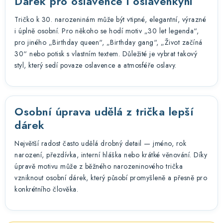
Dárek pro oslavence i oslavenkyni
Tričko k 30. narozeninám může být vtipné, elegantní, výrazné
i úplně osobní. Pro někoho se hodí motiv „30 let legenda“,
pro jiného „Birthday queen“, „Birthday gang“, „Život začíná
30“ nebo potisk s vlastním textem. Důležité je vybrat takový
styl, který sedí povaze oslavence a atmosféře oslavy.
Osobní úprava udělá z trička lepší
dárek
Největší radost často udělá drobný detail — jméno, rok
narození, přezdívka, interní hláška nebo krátké věnování. Díky
úpravě motivu může z běžného narozeninového trička
vzniknout osobní dárek, který působí promyšleně a přesně pro
konkrétního člověka.