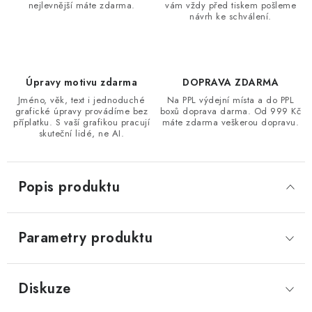
nejlevnější máte zdarma.
vám vždy před tiskem pošleme
návrh ke schválení.
Úpravy motivu zdarma
DOPRAVA ZDARMA
Jméno, věk, text i jednoduché
Na PPL výdejní místa a do PPL
grafické úpravy provádíme bez
boxů doprava darma. Od 999 Kč
příplatku. S vaší grafikou pracují
máte zdarma veškerou dopravu.
skuteční lidé, ne AI.
Popis produktu
Parametry produktu
Diskuze