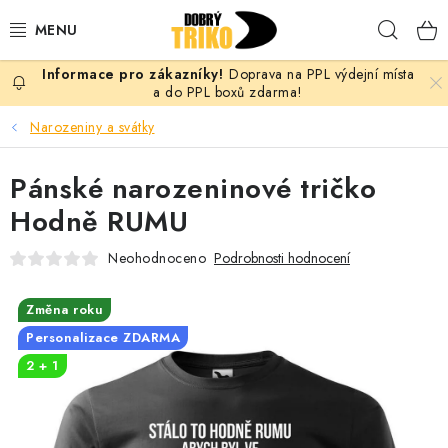
Přejít
Hleda
na
obsah
Doprava na PPL výdejní místa
PRO ŽENY
a do PPL boxů zdarma!
Narozeniny a svátky
PRO MUŽE
Pánské narozeninové tričko
PRO DĚTI
Hodně RUMU
DOPLŇKY
Neohodnoceno
Podrobnosti hodnocení
PRO PÁRY
Změna roku
Personalizace ZDARMA
VLASTNÍ MOTIV
2 + 1
TRIČKA