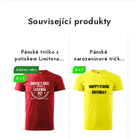
Související produkty
Pánské tričko s
Pánské
potiskem Limitovaná
narozeninové tričko
edice 40
s potiskem FCKNG
Změna roku
2 + 1
2 + 1