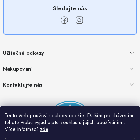
Z
á
Užitečné odkazy
p
a
Obchodní podmínky
Nakupování
t
Zásady zpracování ochrany osobních údajů
í
Časté otázky
Kontaktujte nás
Provizní systém
Doprava a platba
Napište nám
Partner stránek: Super plecháček
Podmínky akce 2 + 1 zdarma
Kontakty
Tento web používá soubory cookie. Dalším procházením
tohoto webu vyjadřujete souhlas s jejich používáním..
Více informací
zde
.