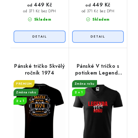
449 Kč
449 Kč
od
od
od 371 Kč bez DPH
od 371 Kč bez DPH
Skladem
Skladem
Pánské tričko Skvělý
Pánské V tričko s
ročník 1974
potiskem Legenda
roku
PREMIUM
Změna roku
Změna roku
2 + 1
2 + 1