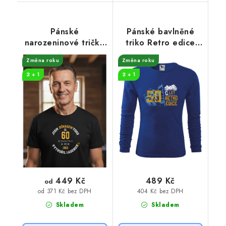
Pánské
Pánské bavlněné
narozeninové tričko
triko Retro edice
s potiskem Legenda
motorka
Změna roku
Změna roku
2 + 1
2 + 1
449 Kč
489 Kč
od
404 Kč bez DPH
od 371 Kč bez DPH
Skladem
Skladem