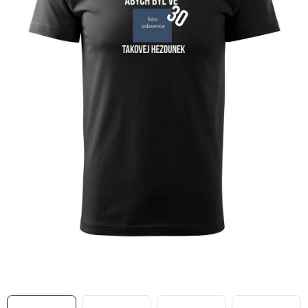
MIKINY
OKAMŽITĚ K ODBĚRU
B2B
MÁM SRDCE POMÁHÁM
VÁNOCE
PROVIZNÍ SYSTÉM
O nás
Časté otázky
Doprava a platba
Obchodní podmínky
Zásady zpracování ochrany osobních údajů
Napište nám
Kontakty