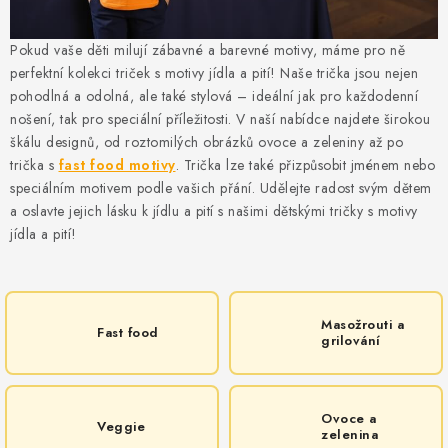
MIKINY
Pokud vaše děti milují zábavné a barevné motivy, máme pro ně
OKAMŽITĚ K ODBĚRU
perfektní kolekci triček s motivy jídla a pití! Naše trička jsou nejen
pohodlná a odolná, ale také stylová – ideální jak pro každodenní
B2B
nošení, tak pro speciální příležitosti. V naší nabídce najdete širokou
škálu designů, od roztomilých obrázků ovoce a zeleniny až po
MÁM SRDCE POMÁHÁM
trička s
fast food motivy
. Trička lze také přizpůsobit jménem nebo
speciálním motivem podle vašich přání. Udělejte radost svým dětem
VÁNOCE
a oslavte jejich lásku k jídlu a pití s našimi dětskými tričky s motivy
jídla a pití!
PROVIZNÍ SYSTÉM
O nás
Časté otázky
Doprava a platba
Masožrouti a
Fast food
grilování
Obchodní podmínky
Zásady zpracování ochrany osobních údajů
Napište nám
Kontakty
Ovoce a
Veggie
zelenina