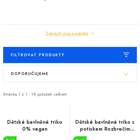
Zobrazit více produktů
FILTROVAT PRODUKTY
V
Ř
DOPORUČUJEME
ý
a
p
z
i
e
Stránka
1
z
1
-
18
položek celkem
s
n
p
í
r
p
Dětské bavlněné triko
Dětské bavlněné triko s
o
r
0% vegan
potiskem Rozbrečím
cibuli
d
o
2 + 1
2 + 1