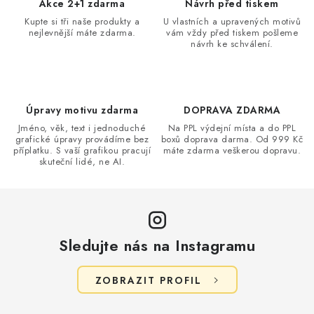
d
Akce 2+1 zdarma
Návrh před tiskem
a
Kupte si tři naše produkty a
U vlastních a upravených motivů
nejlevnější máte zdarma.
vám vždy před tiskem pošleme
c
návrh ke schválení.
í
p
r
v
Úpravy motivu zdarma
DOPRAVA ZDARMA
k
Jméno, věk, text i jednoduché
Na PPL výdejní místa a do PPL
grafické úpravy provádíme bez
boxů doprava darma. Od 999 Kč
y
příplatku. S vaší grafikou pracují
máte zdarma veškerou dopravu.
v
skuteční lidé, ne AI.
ý
p
i
s
Sledujte nás na Instagramu
u
ZOBRAZIT PROFIL