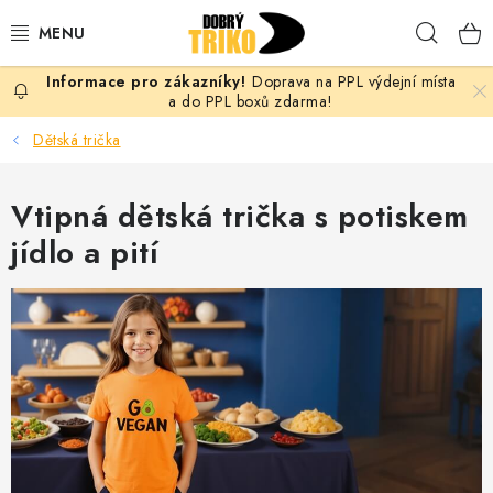
Přejít
Hleda
na
obsah
Doprava na PPL výdejní místa
PRO ŽENY
a do PPL boxů zdarma!
Dětská trička
PRO MUŽE
Vtipná dětská trička s potiskem
PRO DĚTI
jídlo a pití
DOPLŇKY
PRO PÁRY
VLASTNÍ MOTIV
TRIČKA