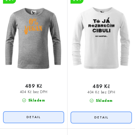
u
d
k
u
t
k
ů
t
ů
489 Kč
489 Kč
404 Kč bez DPH
404 Kč bez DPH
Skladem
Skladem