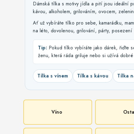
Dámská tílka s motivy jídla a pití jsou ideální
kávou, alkoholem, grilováním, ovocem, zelenin
Ať už vybíráte tílko pro sebe, kamarádku, ma
na léto, dovolenou, grilování, párty, posezení s
Tip:
Pokud tílko vybíráte jako dárek, řiďte s
ženu, která ráda griluje nebo si užívá dobré 
Tílka s vínem
Tílka s kávou
Tílka n
Víno
Osta