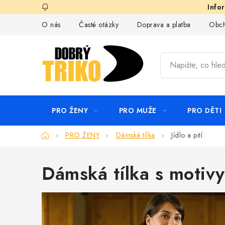
Přejít
na
O nás
Časté otázky
Doprava a platba
Obch
obsah
PRO ŽENY
PRO MUŽE
PRO DĚTI
Domů
PRO ŽENY
Dámská tílka
Jídlo a pití
Dámská tílka s motivy 