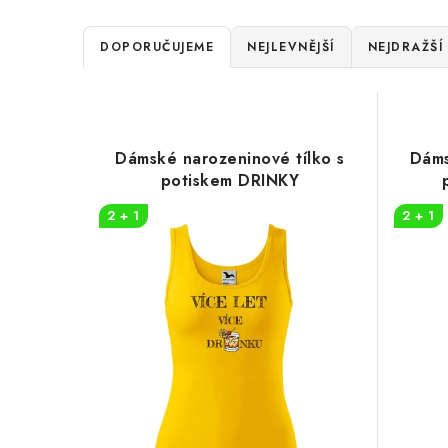
Ř
DOPORUČUJEME
NEJLEVNĚJŠÍ
NEJDRAŽŠÍ
a
V
z
ý
e
Dámské narozeninové tílko s
Dáms
p
potiskem DRINKY
n
i
2 + 1
2 + 1
í
s
p
p
r
r
o
o
d
d
u