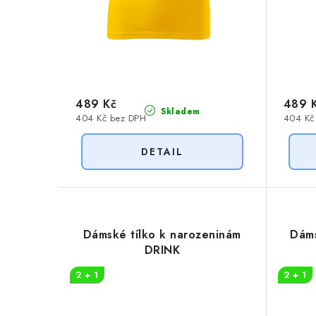
u
k
k
t
t
ů
ů
489 Kč
489 
Skladem
404 Kč bez DPH
404 Kč
Dámské tílko k narozeninám
Dáms
DRINK
2 + 1
2 + 1