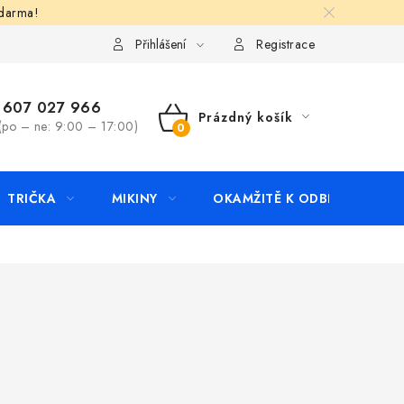
zdarma!
apište nám
Kontakty
Přihlášení
Registrace
607 027 966
Prázdný košík
(po – ne: 9:00 – 17:00)
NÁKUPNÍ
KOŠÍK
TRIČKA
MIKINY
OKAMŽITĚ K ODBĚRU
B