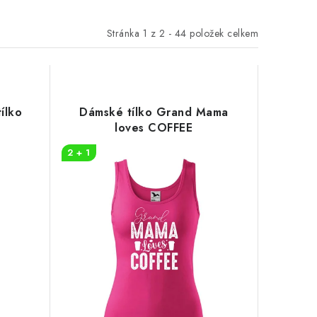
Stránka
1
z
2
-
44
položek celkem
ílko
Dámské tílko Grand Mama
loves COFFEE
2 + 1