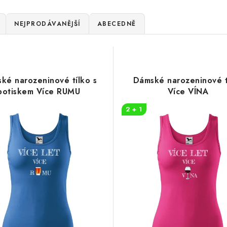
NEJPRODÁVANĚJŠÍ
ABECEDNĚ
ké narozeninové tílko s
Dámské narozeninové t
potiskem Více RUMU
Více VÍNA
2 + 1