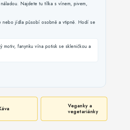
u náladou. Najdete tu tílka s vínem, pivem,
e nebo jídla působí osobně a vtipně. Hodí se
ý motiv, fanynku vína potisk se skleničkou a
Veganky a
Káva
vegetariánky