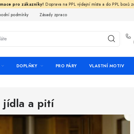
Doprava na PPL výdejní místa a do PPL boxů 
odní podmínky
Zásady zpracování ochrany osobních údajů
N
DOPLŇKY
PRO PÁRY
VLASTNÍ MOTIV
jídla a pití