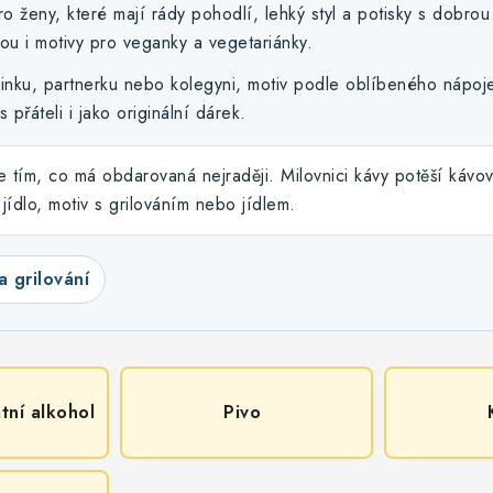
 pro ženy, které mají rády pohodlí, lehký styl a potisky s dobro
ou i motivy pro veganky a vegetariánky.
minku, partnerku nebo kolegyni, motiv podle oblíbeného nápoj
 přáteli i jako originální dárek.
e tím, co má obdarovaná nejraději. Milovnici kávy potěší kávov
jídlo, motiv s grilováním nebo jídlem.
a grilování
tní alkohol
Pivo