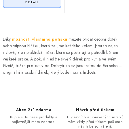
O
v
Díky
možnosti vlastního potisku
můžete přidat osobní dotek
l
nebo vtipnou hlášku, která zaujme každého kolem. Jsou to nejen
á
stylová, ale i praktická trička, která se postarají o pohodlí během
d
veškeré práce. A pokud hledáte skvělý dárek pro kutila ve svém
životě, trička pro kutily od Dobrýtriko.cz jsou trefou do černého –
a
originální a osobní dárek, který bude nosit s hrdostí.
c
í
p
r
v
Akce 2+1 zdarma
Návrh před tiskem
k
Kupte si tři naše produkty a
U vlastních a upravených motivů
y
nejlevnější máte zdarma.
vám vždy před tiskem pošleme
v
návrh ke schválení.