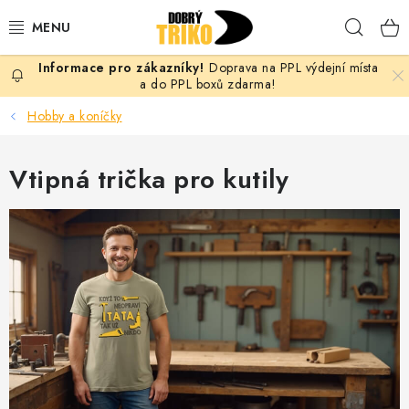
Přejít
Hleda
na
obsah
Doprava na PPL výdejní místa
PRO ŽENY
a do PPL boxů zdarma!
Hobby a koníčky
PRO MUŽE
Vtipná trička pro kutily
PRO DĚTI
DOPLŇKY
PRO PÁRY
VLASTNÍ MOTIV
TRIČKA