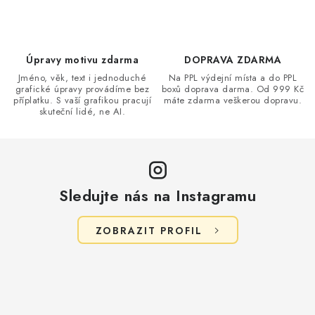
ý
p
i
Úpravy motivu zdarma
DOPRAVA ZDARMA
s
Jméno, věk, text i jednoduché
Na PPL výdejní místa a do PPL
u
grafické úpravy provádíme bez
boxů doprava darma. Od 999 Kč
příplatku. S vaší grafikou pracují
máte zdarma veškerou dopravu.
skuteční lidé, ne AI.
Sledujte nás na Instagramu
ZOBRAZIT PROFIL