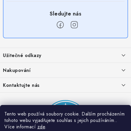
Z
á
Užitečné odkazy
p
a
Obchodní podmínky
Nakupování
t
Zásady zpracování ochrany osobních údajů
í
Časté otázky
Kontaktujte nás
Provizní systém
Doprava a platba
Napište nám
Partner stránek: Super plecháček
Podmínky akce 2 + 1 zdarma
Kontakty
Tento web používá soubory cookie. Dalším procházením
tohoto webu vyjadřujete souhlas s jejich používáním..
Více informací
zde
.