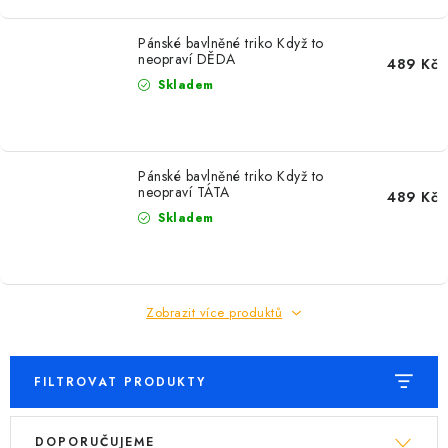
Pánské bavlněné triko Když to
neopraví DĚDA
489 Kč
Skladem
Pánské bavlněné triko Když to
neopraví TÁTA
489 Kč
Skladem
Zobrazit více produktů
FILTROVAT PRODUKTY
V
Ř
DOPORUČUJEME