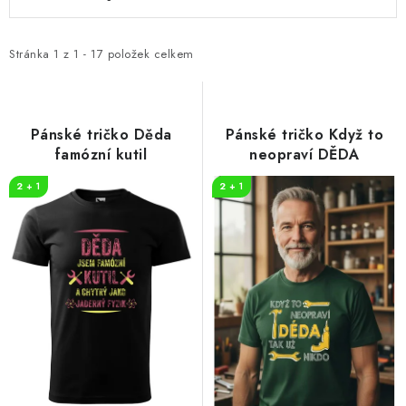
ý
a
p
z
i
e
Stránka
1
z
1
-
17
položek celkem
s
n
p
í
r
p
Pánské tričko Děda
Pánské tričko Když to
o
r
famózní kutil
neopraví DĚDA
d
o
2 + 1
2 + 1
u
d
k
u
t
k
ů
t
ů