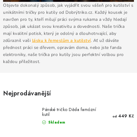
MIKINY
Objevte dokonalý způsob, jak vyjádřit svou vášeň pro kutilství s
unikátními tričky pro kutily od Dobrýtriko.cz. Každý kousek je
OKAMŽITĚ K ODBĚRU
navržen pro ty, kteří milují práci svýma rukama a vždy hledají
způsob, jak ukázat svou kreativitu a dovednosti. Naše trička
B2B
mají kvalitní potisk, který je odolný a dlouhotrvající, aby
zdůraznil vaši
lásku k řemeslům a kutilství
. Ať už dáváte
přednost práci se dřevem, opravám doma, nebo jste fanda
MÁM SRDCE POMÁHÁM
elektroniky, naše trička pro kutily jsou perfektní volbou pro
každou příležitost.
VÁNOCE
PROVIZNÍ SYSTÉM
Nejprodávanější
O nás
Časté otázky
Doprava a platba
Obchodní podmínky
Pánské tričko Děda famózní
kutil
449 Kč
Zásady zpracování ochrany osobních údajů
Napište nám
od
Skladem
Kontakty