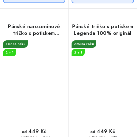
Pánské narozeninové
Pánské tričko s potiskem
tričko s potiskem
Legenda 100% originál
Legenda
Změna roku
Změna roku
2 + 1
2 + 1
449 Kč
449 Kč
od
od