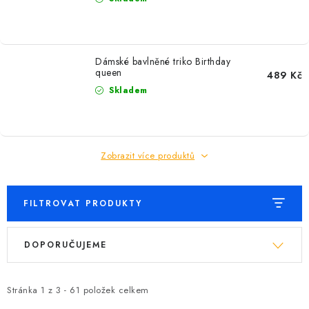
Dámské bavlněné triko Birthday
queen
489 Kč
Skladem
Zobrazit více produktů
FILTROVAT PRODUKTY
V
Ř
DOPORUČUJEME
ý
a
p
z
i
e
Stránka
1
z
3
-
61
položek celkem