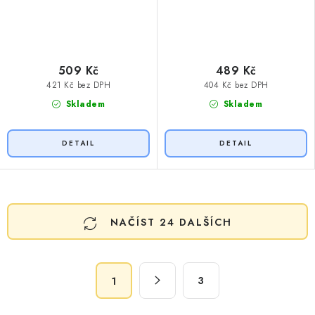
509 Kč
489 Kč
421 Kč bez DPH
404 Kč bez DPH
Skladem
Skladem
O
NAČÍST 24 DALŠÍCH
v
l
á
S
d
3
1
t
a
r