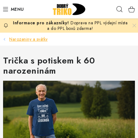
Přejít
Hleda
na
obsah
Doprava na PPL výdejní místa
PRO ŽENY
a do PPL boxů zdarma!
Narozeniny a svátky
PRO MUŽE
Trička s potiskem k 60
PRO DĚTI
narozeninám
DOPLŇKY
PRO PÁRY
VLASTNÍ MOTIV
TRIČKA