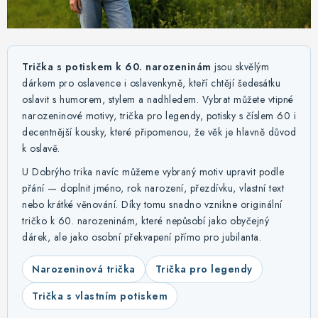
MIKINY
OKAMŽITĚ K ODBĚRU
Trička s potiskem k 60. narozeninám
jsou skvělým
B2B
dárkem pro oslavence i oslavenkyně, kteří chtějí šedesátku
oslavit s humorem, stylem a nadhledem. Vybrat můžete vtipné
MÁM SRDCE POMÁHÁM
narozeninové motivy, trička pro legendy, potisky s číslem 60 i
decentnější kousky, které připomenou, že věk je hlavně důvod
k oslavě.
VÁNOCE
U Dobrýho trika navíc můžeme vybraný motiv upravit podle
PROVIZNÍ SYSTÉM
přání — doplnit jméno, rok narození, přezdívku, vlastní text
nebo krátké věnování. Díky tomu snadno vznikne originální
tričko k 60. narozeninám, které nepůsobí jako obyčejný
O nás
Časté otázky
Doprava a platba
dárek, ale jako osobní překvapení přímo pro jubilanta.
Obchodní podmínky
Narozeninová trička
Trička pro legendy
Zásady zpracování ochrany osobních údajů
Napište nám
Kontakty
Trička s vlastním potiskem