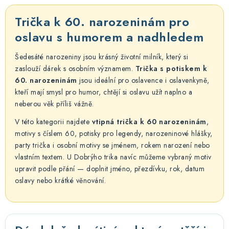
c
á
n
í
Trička k 60. narozeninám pro
k
p
oslavu s humorem a nadhledem
o
r
v
v
Šedesáté narozeniny jsou krásný životní milník, který si
á
k
zaslouží dárek s osobním významem.
Trička s potiskem k
n
60. narozeninám
jsou ideální pro oslavence i oslavenkyně,
y
í
kteří mají smysl pro humor, chtějí si oslavu užít naplno a
v
neberou věk příliš vážně.
ý
p
V této kategorii najdete
vtipná trička k 60 narozeninám
,
motivy s číslem 60, potisky pro legendy, narozeninové hlášky,
i
party trička i osobní motivy se jménem, rokem narození nebo
s
vlastním textem. U Dobrýho trika navíc můžeme vybraný motiv
u
upravit podle přání — doplnit jméno, přezdívku, rok, datum
oslavy nebo krátké věnování.