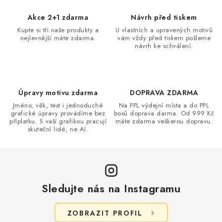
Akce 2+1 zdarma
Návrh před tiskem
Kupte si tři naše produkty a
U vlastních a upravených motivů
nejlevnější máte zdarma.
vám vždy před tiskem pošleme
návrh ke schválení.
Úpravy motivu zdarma
DOPRAVA ZDARMA
Jméno, věk, text i jednoduché
Na PPL výdejní místa a do PPL
grafické úpravy provádíme bez
boxů doprava darma. Od 999 Kč
příplatku. S vaší grafikou pracují
máte zdarma veškerou dopravu.
skuteční lidé, ne AI.
Sledujte nás na Instagramu
ZOBRAZIT PROFIL