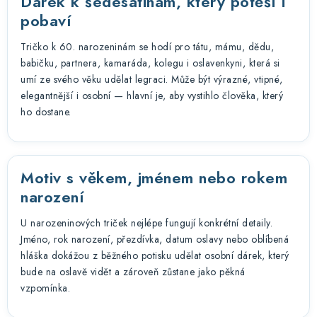
Dárek k šedesátinám, který potěší i
pobaví
Tričko k 60. narozeninám se hodí pro tátu, mámu, dědu,
babičku, partnera, kamaráda, kolegu i oslavenkyni, která si
umí ze svého věku udělat legraci. Může být výrazné, vtipné,
elegantnější i osobní — hlavní je, aby vystihlo člověka, který
ho dostane.
Motiv s věkem, jménem nebo rokem
narození
U narozeninových triček nejlépe fungují konkrétní detaily.
Jméno, rok narození, přezdívka, datum oslavy nebo oblíbená
hláška dokážou z běžného potisku udělat osobní dárek, který
bude na oslavě vidět a zároveň zůstane jako pěkná
vzpomínka.