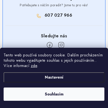
Potřebujete s něčím poradit? Jsme tu pro vás!
607 027 966
Tento web používá soubory cookie. Dalším procházením
Z
tohoto webu vyjadřujete souhlas s jejich používáním..
á
Více informací
zde
.
Užitečné odkazy
p
Nastavení
a
Obchodní podmínky
Nakupování
t
Zásady zpracování ochrany osobních údajů
í
Časté otázky
Souhlasím
Kontaktujte nás
Provizní systém
Doprava a platba
Napište nám
Partner stránek: Super plecháček