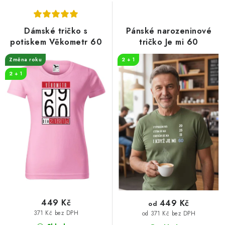
s
n
p
í
r
p
Dámské tričko s
Pánské narozeninové
o
r
potiskem Věkometr 60
tričko Je mi 60
d
o
Změna roku
2 + 1
u
d
2 + 1
k
u
t
k
ů
t
ů
449 Kč
449 Kč
od
371 Kč bez DPH
od 371 Kč bez DPH