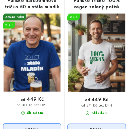
r
p
Pánské narozeninové
Pánské tričko 100%
o
r
tričko 50 a stále mladík
vegan zelený potisk
d
o
Změna roku
2 + 1
u
d
2 + 1
k
u
t
k
ů
t
ů
449 Kč
449 Kč
od
od
od 371 Kč bez DPH
od 371 Kč bez DPH
Skladem
Skladem