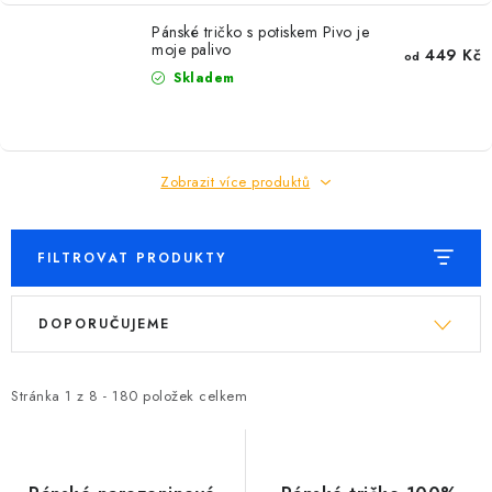
Pánské tričko s potiskem Pivo je
moje palivo
449 Kč
od
Skladem
Zobrazit více produktů
FILTROVAT PRODUKTY
V
Ř
DOPORUČUJEME
ý
a
p
z
i
e
Stránka
1
z
8
-
180
položek celkem
s
n
p
í