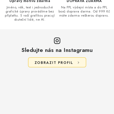
Úpravy motivu zdarma
DOPRAVA ZDARMA
Jméno, věk, text i jednoduché
Na PPL výdejní místa a do PPL
grafické úpravy provádíme bez
boxů doprava darma. Od 999 Kč
příplatku. S vaší grafikou pracují
máte zdarma veškerou dopravu.
skuteční lidé, ne AI.
Sledujte nás na Instagramu
ZOBRAZIT PROFIL