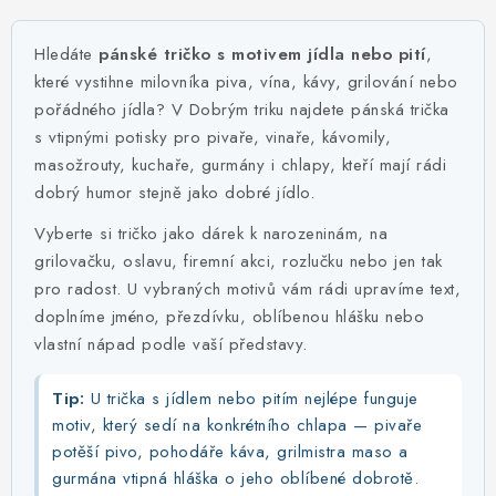
MIKINY
Hledáte
pánské tričko s motivem jídla nebo pití
,
OKAMŽITĚ K ODBĚRU
které vystihne milovníka piva, vína, kávy, grilování nebo
pořádného jídla? V Dobrým triku najdete pánská trička
B2B
s vtipnými potisky pro pivaře, vinaře, kávomily,
masožrouty, kuchaře, gurmány i chlapy, kteří mají rádi
MÁM SRDCE POMÁHÁM
dobrý humor stejně jako dobré jídlo.
VÁNOCE
Vyberte si tričko jako dárek k narozeninám, na
grilovačku, oslavu, firemní akci, rozlučku nebo jen tak
pro radost. U vybraných motivů vám rádi upravíme text,
PROVIZNÍ SYSTÉM
doplníme jméno, přezdívku, oblíbenou hlášku nebo
vlastní nápad podle vaší představy.
O nás
Časté otázky
Doprava a platba
Obchodní podmínky
Tip:
U trička s jídlem nebo pitím nejlépe funguje
Zásady zpracování ochrany osobních údajů
Napište nám
motiv, který sedí na konkrétního chlapa — pivaře
potěší pivo, pohodáře káva, grilmistra maso a
Kontakty
gurmána vtipná hláška o jeho oblíbené dobrotě.