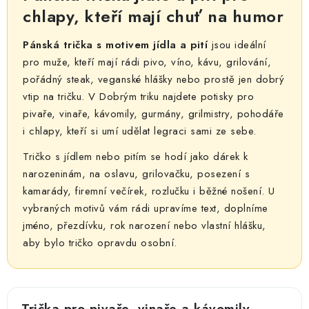
p
o
chlapy, kteří mají chuť na humor
r
v
v
á
Pánská trička s motivem jídla a pití
jsou ideální
k
n
pro muže, kteří mají rádi pivo, víno, kávu, grilování,
y
í
pořádný steak, veganské hlášky nebo prostě jen dobrý
v
vtip na tričku. V Dobrým triku najdete potisky pro
ý
pivaře, vinaře, kávomily, gurmány, grilmistry, pohodáře
p
i chlapy, kteří si umí udělat legraci sami ze sebe.
i
Tričko s jídlem nebo pitím se hodí jako dárek k
s
narozeninám, na oslavu, grilovačku, posezení s
u
kamarády, firemní večírek, rozlučku i běžné nošení. U
vybraných motivů vám rádi upravíme text, doplníme
jméno, přezdívku, rok narození nebo vlastní hlášku,
aby bylo tričko opravdu osobní.
Trička pro pivaře, vinaře a kávomily