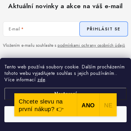
Aktuální novinky a akce na váš e-mail
E-mail
PŘIHLÁSIT SE
Vložením e-mailu souhlasíte s
podmínkami ochrany osobních údajů
Tento web používá soubory cookie. Dalším procházením
Pomůžeme vám s výběrem
tohoto webu vyjadřujete souhlas s jejich používáním..
Více informací
zde
.
Potřebujete s něčím poradit? Jsme tu pro vás!
Nastavení
607 027 966
Chcete slevu na
ANO
NE
první nákup? 👉
Souhlasím