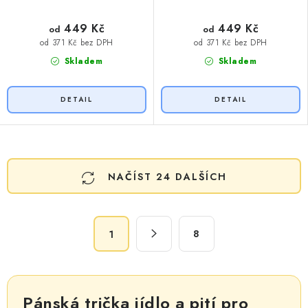
449 Kč
449 Kč
od
od
od 371 Kč bez DPH
od 371 Kč bez DPH
Skladem
Skladem
O
NAČÍST 24 DALŠÍCH
v
l
á
S
d
8
1
t
a
r
c
á
n
í
Pánská trička jídlo a pití pro
k