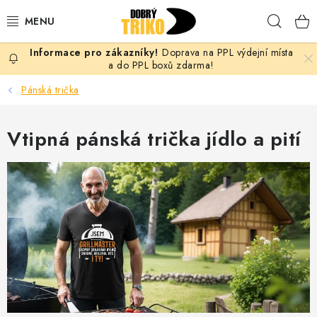
Přejít
Hleda
na
obsah
Doprava na PPL výdejní místa
PRO ŽENY
a do PPL boxů zdarma!
Pánská trička
PRO MUŽE
Vtipná pánská trička jídlo a pití
PRO DĚTI
DOPLŇKY
PRO PÁRY
VLASTNÍ MOTIV
TRIČKA