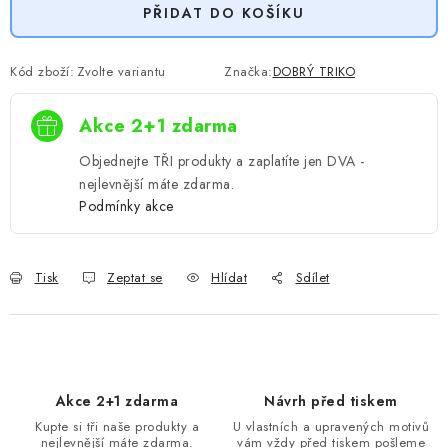
PŘIDAT DO KOŠÍKU
Kód zboží:
Zvolte variantu
Značka:
DOBRÝ TRIKO
Akce 2+1 zdarma
Objednejte TŘI produkty a zaplatíte jen DVA -
nejlevnější máte zdarma.
Podmínky akce
Tisk
Zeptat se
Hlídat
Sdílet
Akce 2+1 zdarma
Návrh před tiskem
Kupte si tři naše produkty a
U vlastních a upravených motivů
nejlevnější máte zdarma.
vám vždy před tiskem pošleme