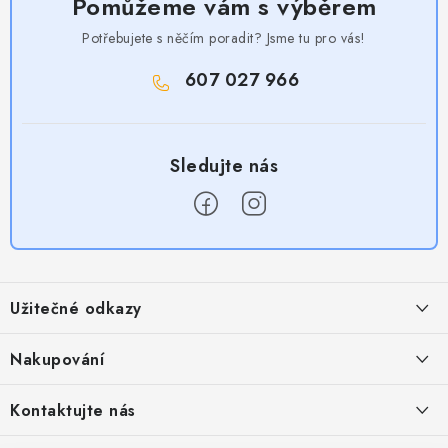
Pomůžeme vám s výběrem
Potřebujete s něčím poradit? Jsme tu pro vás!
607 027 966
Z
á
Užitečné odkazy
p
a
Obchodní podmínky
Nakupování
t
Zásady zpracování ochrany osobních údajů
í
Časté otázky
Kontaktujte nás
Provizní systém
Doprava a platba