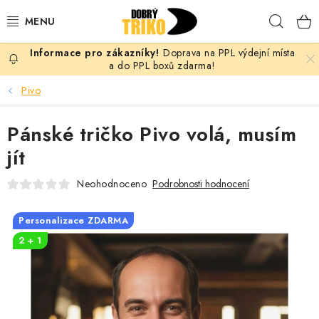
Přejít
Hleda
na
obsah
Doprava na PPL výdejní místa
PRO ŽENY
a do PPL boxů zdarma!
Pivo
PRO MUŽE
Pánské tričko Pivo volá, musím
PRO DĚTI
jít
DOPLŇKY
Neohodnoceno
Podrobnosti hodnocení
PRO PÁRY
Personalizace ZDARMA
2 + 1
VLASTNÍ MOTIV
TRIČKA