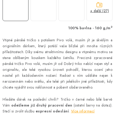
+ další (27)
2
100% bavlna - 160 g/m
Vtipné pánské tričko s potiskem Pivo volá, musím jít je skvělým a
originálním dárkem, který potěší vaše blízké při mnoha různých
příležitostech. Díky svému atraktivnímu designu a vtipnému motivu se
stane oblíbeným kouskem každého šatníku. Precizně zpracované
pánské tričko Pivo volá, musím jít od Dobrý triko nabízí nejen styl a
originalitu, ale také vysokou úroveň pohodlí, kterou ocení jeho
nositel při každodenním nošení. Radost s ním uděláte nejen k
narozeninám nebo svátku, ale také při jakékoliv jiné příležitosti, kdy
chcete vyjádřit svou náklonnost a pobavit obdarovaného.
Hledáte dárek na poslední chvíli? Tričko v černé nebo bílé barvě
Vám
odešleme již druhý pracovní den
(ostatní barvy na dotaz).
Stačí si zvolit službu
expresní odeslání
.
Více informací