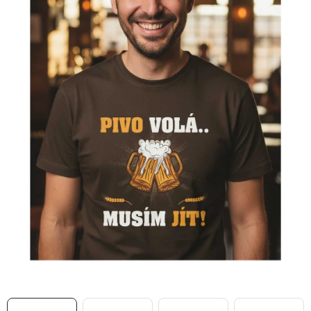
MIKINY
OKAMŽITĚ K ODBĚRU
B2B
MÁM SRDCE POMÁHÁM
VÁNOCE
PROVIZNÍ SYSTÉM
O nás
Časté otázky
Doprava a platba
Obchodní podmínky
Zásady zpracování ochrany osobních údajů
Napište nám
Kontakty