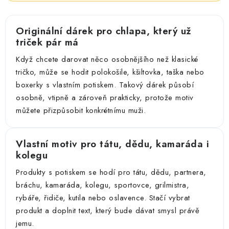
Originální dárek pro chlapa, který už
triček pár má
Když chcete darovat něco osobnějšího než klasické
tričko, může se hodit polokošile, kšiltovka, taška nebo
boxerky s vlastním potiskem. Takový dárek působí
osobně, vtipně a zároveň prakticky, protože motiv
můžete přizpůsobit konkrétnímu muži.
Vlastní motiv pro tátu, dědu, kamaráda i
kolegu
Produkty s potiskem se hodí pro tátu, dědu, partnera,
bráchu, kamaráda, kolegu, sportovce, grilmistra,
rybáře, řidiče, kutila nebo oslavence. Stačí vybrat
produkt a doplnit text, který bude dávat smysl právě
jemu.