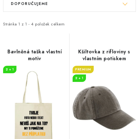
DOPORUČUJEME
ý
a
p
z
i
e
Stránka
1
z
1
-
4
položek celkem
s
n
p
í
r
p
Bavlněná taška vlastní
Kšiltovka z rifloviny s
o
r
motiv
vlastním potiskem
d
o
2 + 1
PREMIUM
u
d
2 + 1
k
u
t
k
ů
t
ů