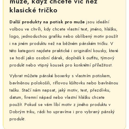
muže, když chcete víc než
d
klasické tričko
a
c
Další produkty na potisk pro muže
jsou ideální
í
volbou ve chvíli, kdy chcete vlastní text, jméno, hlášku,
p
logo, jednoduchou grafiku nebo oblíbený motiv použít
r
i na jiném produktu než na běžném pánském tričku. V
v
této kategorii najdete praktické i originální kousky, které
k
se hodí jako osobní dárek, doplněk k outfitu, týmový
y
produkt nebo vtipný kousek pro konkrétní příležitost.
v
Vybrat můžete pánské boxerky s vlastním potiskem,
ý
bavlněnou polokošili, riflovou kšiltovku nebo bavlněnou
p
tašku. Stačí nám napsat, jaký motiv, text, přezdívku,
i
datum, firemní nápad nebo vlastní hlášku chcete
s
použít. Pokud se vám líbí motiv z jiného produktu v
u
Dobrým triku, rádi ho upravíme i pro vybraný pánský
produkt.