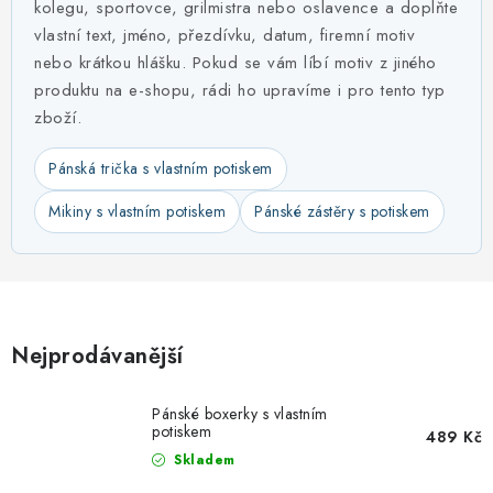
MIKINY
kolegu, sportovce, grilmistra nebo oslavence a doplňte
vlastní text, jméno, přezdívku, datum, firemní motiv
OKAMŽITĚ K ODBĚRU
nebo krátkou hlášku. Pokud se vám líbí motiv z jiného
produktu na e-shopu, rádi ho upravíme i pro tento typ
B2B
zboží.
Pánská trička s vlastním potiskem
MÁM SRDCE POMÁHÁM
Mikiny s vlastním potiskem
Pánské zástěry s potiskem
VÁNOCE
PROVIZNÍ SYSTÉM
O nás
Časté otázky
Doprava a platba
Nejprodávanější
Obchodní podmínky
Pánské boxerky s vlastním
Zásady zpracování ochrany osobních údajů
Napište nám
potiskem
489 Kč
Kontakty
Skladem