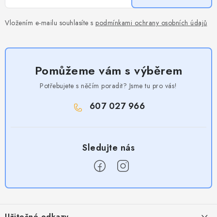
Vložením e-mailu souhlasíte s
podmínkami ochrany osobních údajů
Pomůžeme vám s výběrem
Potřebujete s něčím poradit? Jsme tu pro vás!
607 027 966
Z
á
Užitečné odkazy