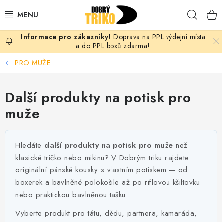
Přejít
Hleda
na
obsah
Doprava na PPL výdejní místa
PRO ŽENY
a do PPL boxů zdarma!
PRO MUŽE
PRO MUŽE
Další produkty na potisk pro
PRO DĚTI
muže
DOPLŇKY
Hledáte
další produkty na potisk pro muže
než
PRO PÁRY
klasické tričko nebo mikinu? V Dobrým triku najdete
originální pánské kousky s vlastním potiskem — od
VLASTNÍ MOTIV
boxerek a bavlněné polokošile až po riflovou kšiltovku
nebo praktickou bavlněnou tašku.
TRIČKA
Vyberte produkt pro tátu, dědu, partnera, kamaráda,