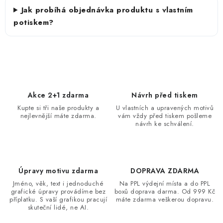
Jak probíhá objednávka produktu s vlastním
potiskem?
Akce 2+1 zdarma
Návrh před tiskem
Kupte si tři naše produkty a
U vlastních a upravených motivů
nejlevnější máte zdarma.
vám vždy před tiskem pošleme
návrh ke schválení.
Úpravy motivu zdarma
DOPRAVA ZDARMA
Jméno, věk, text i jednoduché
Na PPL výdejní místa a do PPL
grafické úpravy provádíme bez
boxů doprava darma. Od 999 Kč
příplatku. S vaší grafikou pracují
máte zdarma veškerou dopravu.
skuteční lidé, ne AI.