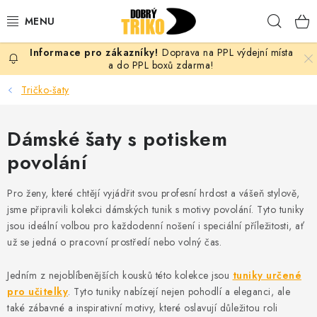
Přejít
Hleda
na
obsah
Doprava na PPL výdejní místa
PRO ŽENY
a do PPL boxů zdarma!
Tričko-šaty
PRO MUŽE
Dámské šaty s potiskem
PRO DĚTI
povolání
DOPLŇKY
Pro ženy, které chtějí vyjádřit svou profesní hrdost a vášeň stylově,
PRO PÁRY
jsme připravili kolekci dámských tunik s motivy povolání. Tyto tuniky
jsou ideální volbou pro každodenní nošení i speciální příležitosti, ať
už se jedná o pracovní prostředí nebo volný čas.
VLASTNÍ MOTIV
Jedním z nejoblíbenějších kousků této kolekce jsou
tuniky určené
TRIČKA
pro učitelky
. Tyto tuniky nabízejí nejen pohodlí a eleganci, ale
také zábavné a inspirativní motivy, které oslavují důležitou roli