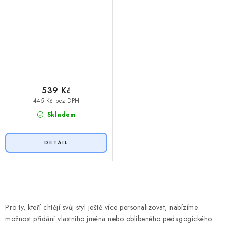
539 Kč
445 Kč bez DPH
Skladem
O
v
Pro ty, kteří chtějí svůj styl ještě více personalizovat, nabízíme
l
možnost přidání vlastního jména nebo oblíbeného pedagogického