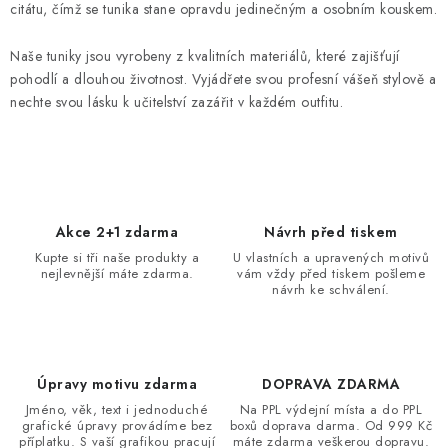
á
citátu, čímž se tunika stane opravdu jedinečným a osobním kouskem.
d
a
Naše tuniky jsou vyrobeny z kvalitních materiálů, které zajišťují
pohodlí a dlouhou životnost. Vyjádřete svou profesní vášeň stylově a
c
nechte svou lásku k učitelství zazářit v každém outfitu.
í
p
r
v
k
Akce 2+1 zdarma
Návrh před tiskem
y
Kupte si tři naše produkty a
U vlastních a upravených motivů
v
nejlevnější máte zdarma.
vám vždy před tiskem pošleme
ý
návrh ke schválení.
p
i
s
Úpravy motivu zdarma
DOPRAVA ZDARMA
u
Jméno, věk, text i jednoduché
Na PPL výdejní místa a do PPL
grafické úpravy provádíme bez
boxů doprava darma. Od 999 Kč
příplatku. S vaší grafikou pracují
máte zdarma veškerou dopravu.