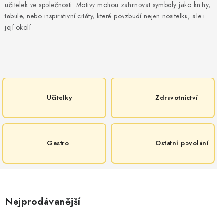
MIKINY
učitelek ve společnosti. Motivy mohou zahrnovat symboly jako knihy,
tabule, nebo inspirativní citáty, které povzbudí nejen nositelku, ale i
OKAMŽITĚ K ODBĚRU
její okolí.
B2B
MÁM SRDCE POMÁHÁM
Učitelky
Zdravotnictví
VÁNOCE
PROVIZNÍ SYSTÉM
Gastro
Ostatní povolání
O nás
Časté otázky
Doprava a platba
Obchodní podmínky
Zásady zpracování ochrany osobních údajů
Napište nám
Kontakty
Nejprodávanější