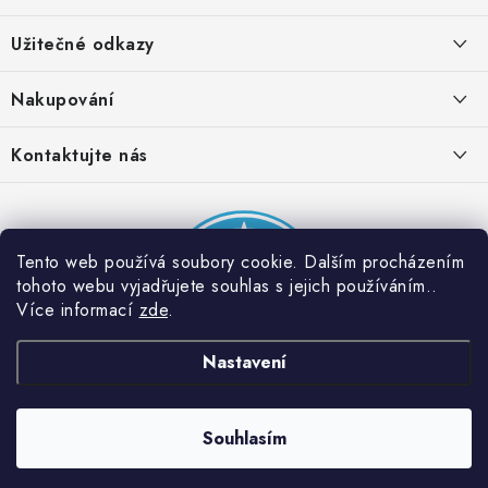
á
Užitečné odkazy
p
a
Obchodní podmínky
Nakupování
t
Zásady zpracování ochrany osobních údajů
í
Časté otázky
Kontaktujte nás
Provizní systém
Doprava a platba
Napište nám
Partner stránek: Super plecháček
Podmínky akce 2 + 1 zdarma
Kontakty
Tento web používá soubory cookie. Dalším procházením
tohoto webu vyjadřujete souhlas s jejich používáním..
Více informací
zde
.
Nastavení
Souhlasím
Copyright 2026
Dobrý triko
. Všechna práva vyhrazena.
Vytvořil Shoptet