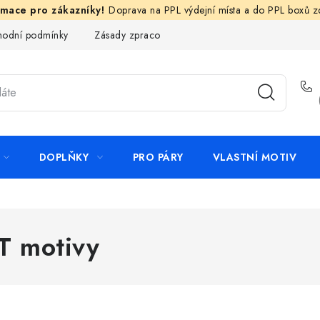
Doprava na PPL výdejní místa a do PPL boxů 
odní podmínky
Zásady zpracování ochrany osobních údajů
N
DOPLŇKY
PRO PÁRY
VLASTNÍ MOTIV
T motivy