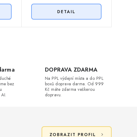
darma
DOPRAVA ZDARMA
oduché
Na PPL výdejní místa a do PPL
íme bez
boxů doprava darma. Od 999
ou
Kč máte zdarma veškerou
 AI.
dopravu.
ZOBRAZIT PROFIL