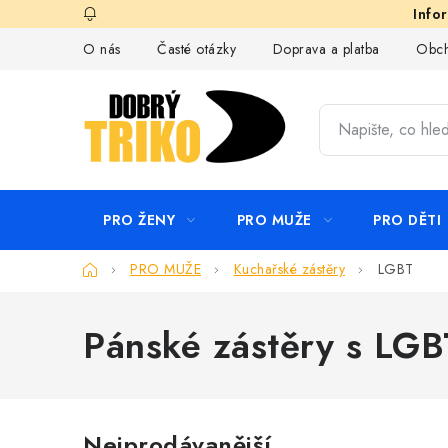
Přejít
na
O nás
Časté otázky
Doprava a platba
Obch
obsah
PRO ŽENY
PRO MUŽE
PRO DĚTI
Domů
PRO MUŽE
Kuchařské zástěry
LGBT
Pánské zástěry s LGB
Nejprodávanější