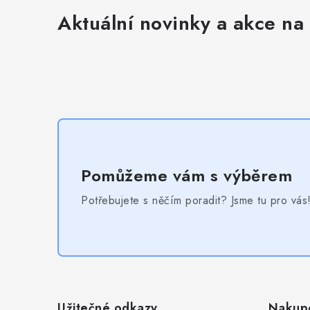
Aktuální novinky a akce na 
Pomůžeme vám s výběrem
Potřebujete s něčím poradit? Jsme tu pro vás
Z
á
Užitečné odkazy
Nakup