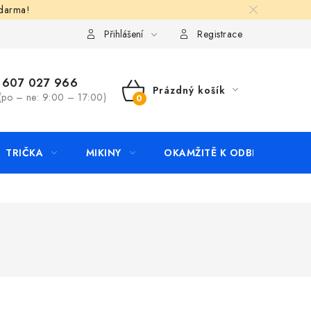
zdarma!
apište nám
Kontakty
Přihlášení
Registrace
607 027 966
Prázdný košík
(po – ne: 9:00 – 17:00)
NÁKUPNÍ
KOŠÍK
TRIČKA
MIKINY
OKAMŽITĚ K ODBĚRU
B