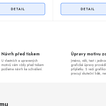
Návrh před tiskem
Úpravy motivu z
U vlastních a upravených
Jméno, věk, text i jedn
motivů vám vždy před tiskem
grafické úpravy provád
pošleme návrh ke schválení.
příplatku. S vaší grafik
pracují skuteční lidé, ne
amu