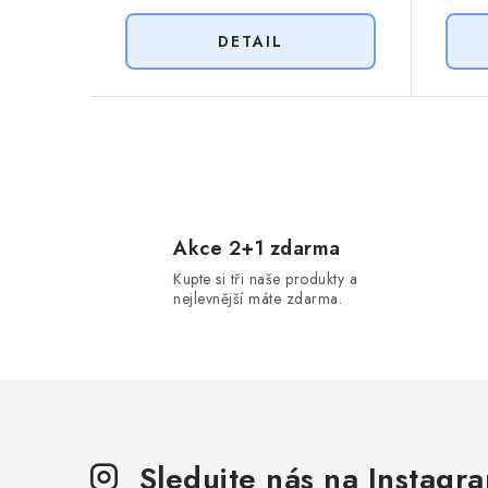
O
v
l
Akce 2+1 zdarma
Kupte si tři naše produkty a
á
nejlevnější máte zdarma.
d
a
c
í
p
Sledujte nás na Instagr