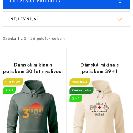
FILTROVAT PRODUKTY
V
Ř
NEJLEVNĚJŠÍ
ý
a
p
z
i
e
Stránka
1
z
2
-
26
položek celkem
s
n
p
í
r
p
Dámská mikina s
Dámská mikina s
o
r
potiskem 30 let myslivost
potiskem 39+1
d
o
PREMIUM
PREMIUM
u
d
2 + 1
Změna roku
k
u
2 + 1
t
k
ů
t
ů