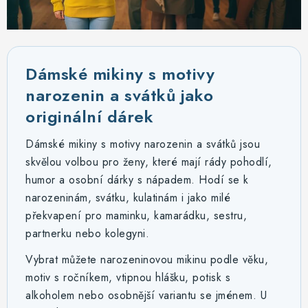
MIKINY
OKAMŽITĚ K ODBĚRU
Dámské mikiny s motivy
B2B
narozenin a svátků jako
MÁM SRDCE POMÁHÁM
originální dárek
Dámské mikiny s motivy narozenin a svátků jsou
VÁNOCE
skvělou volbou pro ženy, které mají rády pohodlí,
humor a osobní dárky s nápadem. Hodí se k
PROVIZNÍ SYSTÉM
narozeninám, svátku, kulatinám i jako milé
překvapení pro maminku, kamarádku, sestru,
O nás
Časté otázky
Doprava a platba
partnerku nebo kolegyni.
Obchodní podmínky
Vybrat můžete narozeninovou mikinu podle věku,
Zásady zpracování ochrany osobních údajů
Napište nám
motiv s ročníkem, vtipnou hlášku, potisk s
Kontakty
alkoholem nebo osobnější variantu se jménem. U