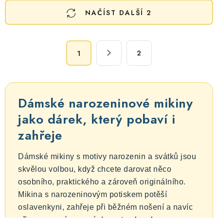
O
NAČÍST DALŠÍ 2
v
l
á
S
d
2
1
t
a
r
c
á
n
í
Dámské narozeninové mikiny
k
p
o
jako dárek, který pobaví i
r
v
v
zahřeje
á
k
n
y
Dámské mikiny s motivy narozenin a svátků jsou
í
v
skvělou volbou, když chcete darovat něco
ý
osobního, praktického a zároveň originálního.
p
Mikina s narozeninovým potiskem potěší
i
oslavenkyni, zahřeje při běžném nošení a navíc