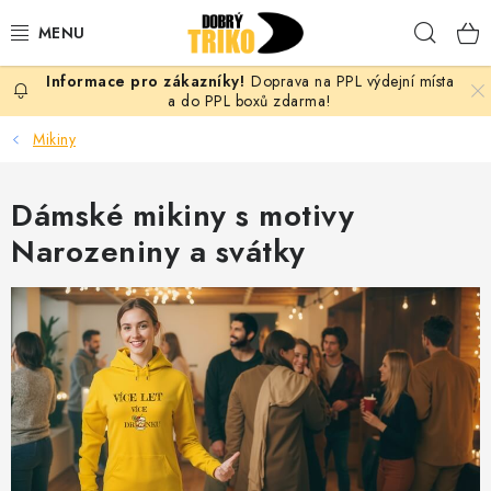
Přejít
Hleda
na
obsah
Doprava na PPL výdejní místa
PRO ŽENY
a do PPL boxů zdarma!
Mikiny
PRO MUŽE
Dámské mikiny s motivy
PRO DĚTI
Narozeniny a svátky
DOPLŇKY
PRO PÁRY
VLASTNÍ MOTIV
TRIČKA