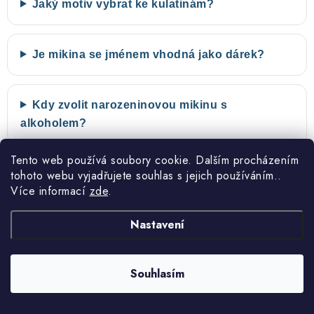
Jaký motiv vybrat ke kulatinám?
Je mikina se jménem vhodná jako dárek?
Kdy zvolit narozeninovou mikinu s
alkoholem?
Tento web používá soubory cookie. Dalším procházením
Jak o mikinu s potiskem pečovat?
tohoto webu vyjadřujete souhlas s jejich používáním..
Více informací
zde
.
Nastavení
Souhlasím
Akce 2+1 zdarma
Návrh před tiskem
Kupte si tři naše produkty a
U vlastních a upravených motivů
nejlevnější máte zdarma.
vám vždy před tiskem pošleme