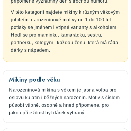
s
připomene významný den s trochou humoru.
u
V této kategorii najdete mikiny k různým věkovým
jubileím, narozeninové motivy od 1 do 100 let,
potisky se jménem i vtipné varianty s alkoholem.
Hodí se pro maminku, kamarádku, sestru,
partnerku, kolegyni i každou ženu, která má ráda
dárky s nápadem.
Mikiny podle věku
Narozeninová mikina s věkem je jasná volba pro
oslavu kulatin i běžných narozenin. Motiv s číslem
působí vtipně, osobně a hned připomene, pro
jakou příležitost byl dárek vybraný.