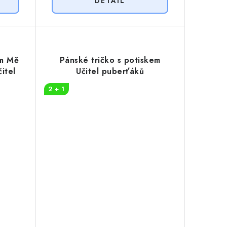
em Mě
Pánské tričko s potiskem
itel
Učitel puberťáků
2 + 1