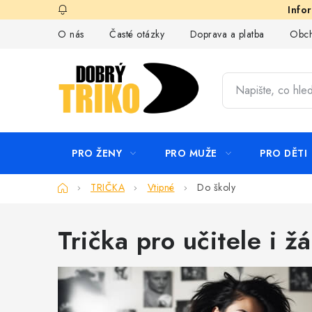
Přejít
na
O nás
Časté otázky
Doprava a platba
Obch
obsah
PRO ŽENY
PRO MUŽE
PRO DĚTI
Domů
TRIČKA
Vtipné
Do školy
Trička pro učitele i ž