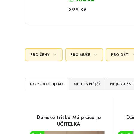
Skladem
399 Kč
PRO ŽENY
PRO MUŽE
PRO DĚTI
Ř
DOPORUČUJEME
NEJLEVNĚJŠÍ
NEJDRAŽŠÍ
a
V
z
ý
e
Dámské tričko Má práce je
Dám
p
UČITELKA
n