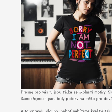
Přesně pro vás tu jsou trička se školními motivy. S
Samozřejmostí jsou tedy potisky na trička pro devá
A to opravdu dlouho, neboť nabízíme kvalitní tisk 