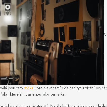
C
kvělá jsou tato
trička
i pro slavnostní události typu vítání prvň
ťáky, které jim zůstanou jako památka.
potisků s dlouhou životností. Na školní focení jsou zas ideální