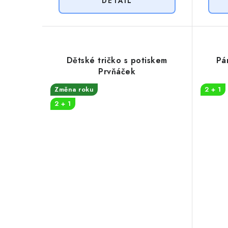
Dětské tričko s potiskem
Pá
Prvňáček
Změna roku
2 + 1
2 + 1