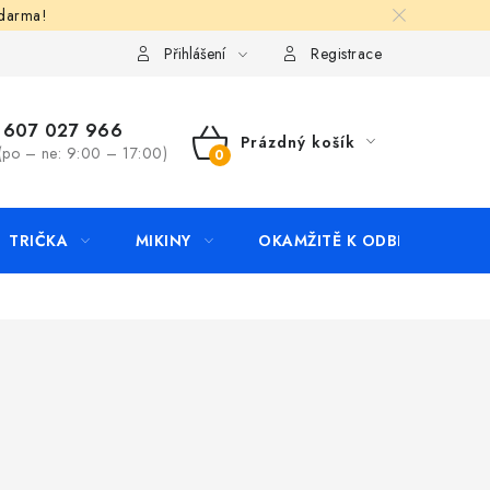
zdarma!
apište nám
Kontakty
Přihlášení
Registrace
607 027 966
Prázdný košík
(po – ne: 9:00 – 17:00)
NÁKUPNÍ
KOŠÍK
TRIČKA
MIKINY
OKAMŽITĚ K ODBĚRU
B