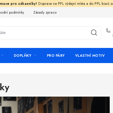
Doprava na PPL výdejní místa a do PPL boxů 
odní podmínky
Zásady zpracování ochrany osobních údajů
N
DOPLŇKY
PRO PÁRY
VLASTNÍ MOTIV
áky