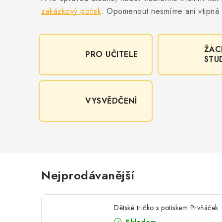
zakázkový potisk
. Opomenout nesmíme ani vtipná t
ŽÁC
PRO UČITELE
STU
VYSVĚDČENÍ
Nejprodávanější
Dětské tričko s potiskem Prvňáček