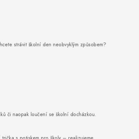
hcete strávit školní den neobvyklým způsobem?
áčků či naopak loučení se školní docházkou.
 trička s potiskem pro školy – realizujeme