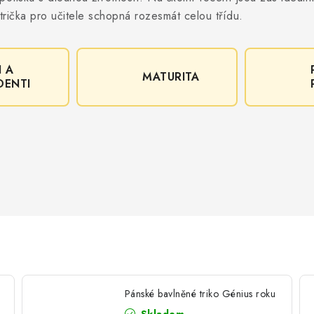
rička pro učitele schopná rozesmát celou třídu.
I A
MATURITA
DENTI
Pánské bavlněné triko Génius roku