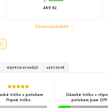
Skladem
489 Kč
Zobrazit více produktů
NEJPRODÁVANĚJŠÍ
ABECEDNĚ
ské tričko s potiskem
Dámské tričko s vtip
Ftipné tričko
potiskem Jsem OFF