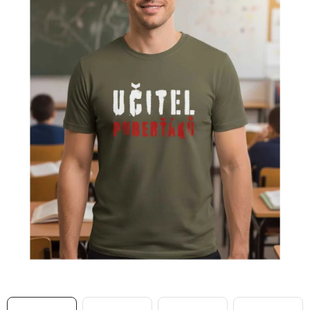
MIKINY
OKAMŽITĚ K ODBĚRU
B2B
MÁM SRDCE POMÁHÁM
VÁNOCE
PROVIZNÍ SYSTÉM
O nás
Časté otázky
Doprava a platba
Obchodní podmínky
Zásady zpracování ochrany osobních údajů
Napište nám
Kontakty