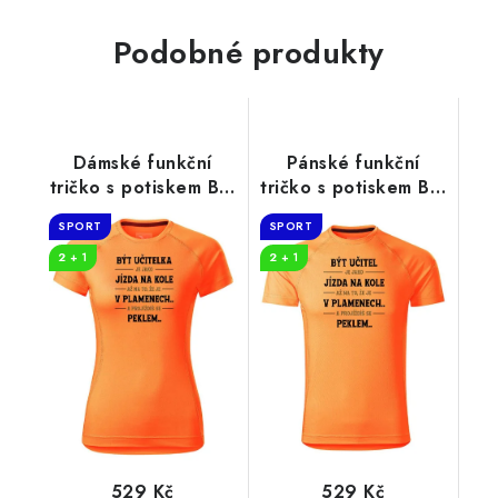
Podobné produkty
Dámské funkční
Pánské funkční
tričko s potiskem Být
tričko s potiskem Být
učitelka
učitel
SPORT
SPORT
2 + 1
2 + 1
529 Kč
529 Kč