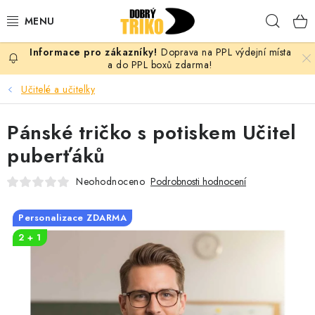
Přejít
Hleda
na
obsah
Doprava na PPL výdejní místa
PRO ŽENY
a do PPL boxů zdarma!
Učitelé a učitelky
PRO MUŽE
Pánské tričko s potiskem Učitel
PRO DĚTI
puberťáků
DOPLŇKY
Neohodnoceno
Podrobnosti hodnocení
PRO PÁRY
Personalizace ZDARMA
2 + 1
VLASTNÍ MOTIV
TRIČKA