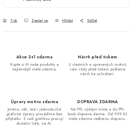
Tisk
Zeptat se
Hlídat
Sdílet
Akce 2+1 zdarma
Návrh před tiskem
Kupte si tři naše produkty a
U vlastních a upravených motivů
nejlevnější máte zdarma.
vám vždy před tiskem pošleme
návrh ke schválení.
Úpravy motivu zdarma
DOPRAVA ZDARMA
Jméno, věk, text i jednoduché
Na PPL výdejní místa a do PPL
grafické úpravy provádíme bez
boxů doprava darma. Od 999 Kč
příplatku. S vaší grafikou pracují
máte zdarma veškerou dopravu.
skuteční lidé, ne AI.