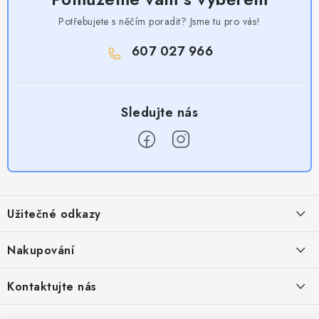
Potřebujete s něčím poradit? Jsme tu pro vás!
607 027 966
Z
á
Užitečné odkazy
p
a
Obchodní podmínky
Nakupování
t
Zásady zpracování ochrany osobních údajů
í
Časté otázky
Kontaktujte nás
Provizní systém
Doprava a platba
Napište nám