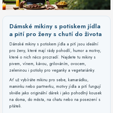
MIKINY
OKAMŽITĚ K ODBĚRU
Dámské mikiny s potiskem jídla
B2B
a pití pro ženy s chutí do života
MÁM SRDCE POMÁHÁM
Dámské mikiny s potiskem jídla a pití jsou ideální
pro ženy, které mají rády pohodlí, humor a motivy,
VÁNOCE
které o nich něco prozradí. Najdete tu mikiny s
pivem, vínem, kávou, grilováním, ovocem,
PROVIZNÍ SYSTÉM
zeleninou i potisky pro veganky a vegetariánky.
Ať už vybíráte mikinu pro sebe, kamarádku,
O nás
Časté otázky
Doprava a platba
maminku nebo partnerku, motivy jídla a pití fungují
Obchodní podmínky
skvěle jako originální dárek i jako pohodlný kousek
Zásady zpracování ochrany osobních údajů
Napište nám
na doma, do města, na chatu nebo na posezení s
Kontakty
přáteli.