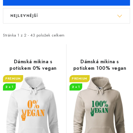
V
Ř
NEJLEVNĚJŠÍ
ý
a
p
z
i
e
Stránka
1
z
2
-
43
položek celkem
s
n
p
í
r
p
Dámská mikina s
Dámská mikina s
o
r
potiskem 0% vegan
potiskem 100% vegan
d
o
PREMIUM
PREMIUM
u
d
2 + 1
2 + 1
k
u
t
k
ů
t
ů