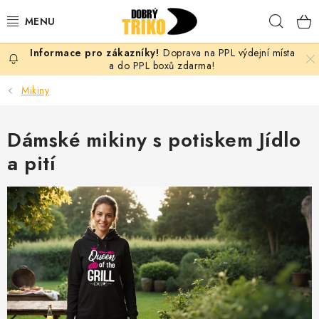
Přejít
Hleda
na
obsah
Doprava na PPL výdejní místa
PRO ŽENY
a do PPL boxů zdarma!
Mikiny
PRO MUŽE
Dámské mikiny s potiskem Jídlo
PRO DĚTI
a pití
DOPLŇKY
PRO PÁRY
VLASTNÍ MOTIV
TRIČKA