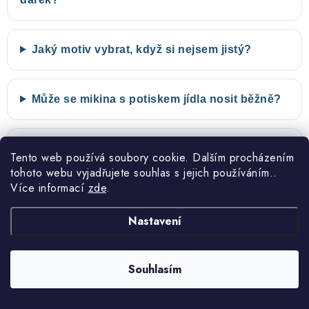
Jaký motiv vybrat, když si nejsem jistý?
Může se mikina s potiskem jídla nosit běžně?
Jak o mikinu s potiskem pečovat?
Tento web používá soubory cookie. Dalším procházením
tohoto webu vyjadřujete souhlas s jejich používáním..
Více informací
zde
.
Nastavení
Akce 2+1 zdarma
Návrh před tiskem
Souhlasím
Kupte si tři naše produkty a
U vlastních a upravených motivů
nejlevnější máte zdarma.
vám vždy před tiskem pošleme
návrh ke schválení.