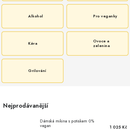
Alkohol
Pro veganky
Ovoce a
Káva
zelenina
Grilování
Nejprodávanější
Dámská mikina s potiskem 0%
vegan
1 025 Kč