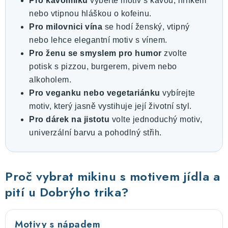
Pro kávomilku
vyberte motiv s kávou, hrnkem
nebo vtipnou hláškou o kofeinu.
Pro milovnici vína
se hodí ženský, vtipný
nebo lehce elegantní motiv s vínem.
Pro ženu se smyslem pro humor
zvolte
potisk s pizzou, burgerem, pivem nebo
alkoholem.
Pro veganku nebo vegetariánku
vybírejte
motiv, který jasně vystihuje její životní styl.
Pro dárek na jistotu
volte jednoduchý motiv,
univerzální barvu a pohodlný střih.
Proč vybrat mikinu s motivem jídla a
pití u Dobrýho trika?
Motivy s nápadem