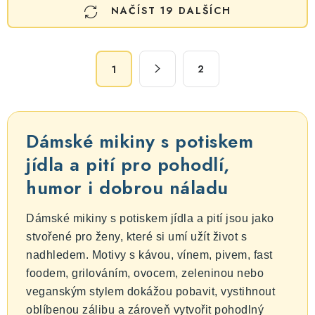
NAČÍST 19 DALŠÍCH
v
l
á
S
d
2
1
t
a
r
c
á
n
í
Dámské mikiny s potiskem
k
p
o
jídla a pití pro pohodlí,
r
v
v
humor i dobrou náladu
á
k
n
y
Dámské mikiny s potiskem jídla a pití jsou jako
í
v
stvořené pro ženy, které si umí užít život s
ý
nadhledem. Motivy s kávou, vínem, pivem, fast
p
foodem, grilováním, ovocem, zeleninou nebo
i
veganským stylem dokážou pobavit, vystihnout
s
oblíbenou zálibu a zároveň vytvořit pohodlný