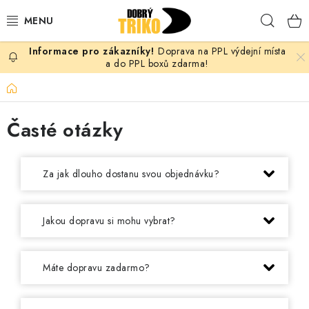
Přejít
Hleda
na
obsah
Doprava na PPL výdejní místa
PRO ŽENY
a do PPL boxů zdarma!
Domů
PRO MUŽE
Časté otázky
PRO DĚTI
DOPLŇKY
Za jak dlouho dostanu svou objednávku?
PRO PÁRY
Jakou dopravu si mohu vybrat?
VLASTNÍ MOTIV
Máte dopravu zadarmo?
TRIČKA