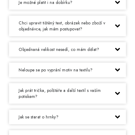
MIKINY
Je možné platit i na dobírku?
OKAMŽITĚ K ODBĚRU
Chci upravit tištěný text, obrázek nebo zboží v
objednávce, jak mám postupovat?
B2B
MÁM SRDCE POMÁHÁM
Objednaná velikost nesedí, co mám dělat?
VÁNOCE
Neloupe se po vyprání motiv na textilu?
PROVIZNÍ SYSTÉM
Jak prát trička, polštáře a další textil s vaším
O nás
Časté otázky
Doprava a platba
potiskem?
Obchodní podmínky
Zásady zpracování ochrany osobních údajů
Napište nám
Jak se starat o hrnky?
Kontakty