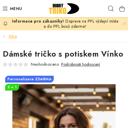
Přejít
Hleda
na
obsah
Doprava na PPL výdejní místa
PRO ŽENY
a do PPL boxů zdarma!
Víno
PRO MUŽE
Dámské tričko s potiskem Vínko
PRO DĚTI
Neohodnoceno
Podrobnosti hodnocení
DOPLŇKY
Personalizace ZDARMA
PRO PÁRY
2 + 1
VLASTNÍ MOTIV
TRIČKA