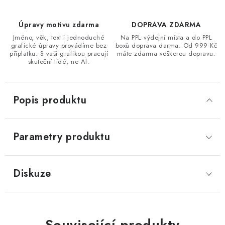
Úpravy motivu zdarma
DOPRAVA ZDARMA
Jméno, věk, text i jednoduché
Na PPL výdejní místa a do PPL
grafické úpravy provádíme bez
boxů doprava darma. Od 999 Kč
příplatku. S vaší grafikou pracují
máte zdarma veškerou dopravu.
skuteční lidé, ne AI.
Popis produktu
Parametry produktu
Diskuze
Související produkty