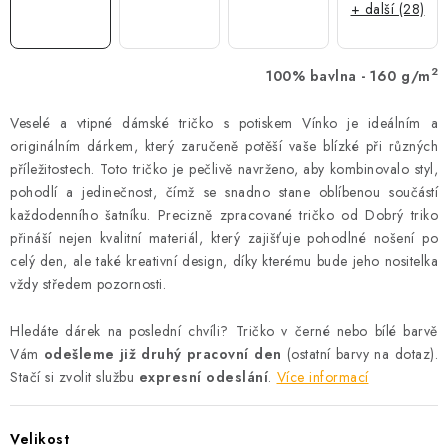
+ další (28)
2
100% bavlna - 160 g/m
Veselé a vtipné dámské tričko s potiskem Vínko je ideálním a
originálním dárkem, který zaručeně potěší vaše blízké při různých
příležitostech. Toto tričko je pečlivě navrženo, aby kombinovalo styl,
pohodlí a jedinečnost, čímž se snadno stane oblíbenou součástí
každodenního šatníku. Precizně zpracované tričko od Dobrý triko
přináší nejen kvalitní materiál, který zajišťuje pohodlné nošení po
celý den, ale také kreativní design, díky kterému bude jeho nositelka
vždy středem pozornosti.
Hledáte dárek na poslední chvíli? Tričko v černé nebo bílé barvě
Vám
odešleme již druhý pracovní den
(ostatní barvy na dotaz).
Stačí si zvolit službu
expresní odeslání
.
Více informací
Velikost