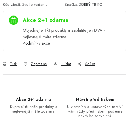
Kód zboží:
Zvolte variantu
Značka:
DOBRÝ TRIKO
Akce 2+1 zdarma
Objednejte TŘI produkty a zaplatíte jen DVA -
nejlevnější máte zdarma.
Podmínky akce
Tisk
Zeptat se
Hlídat
Sdílet
Akce 2+1 zdarma
Návrh před tiskem
Kupte si tři naše produkty a
U vlastních a upravených motivů
nejlevnější máte zdarma.
vám vždy před tiskem pošleme
návrh ke schválení.