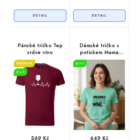
Pánské tričko Tep
Dámské tričko s
srdce víno
potiskem Mama
needs wine
PREMIUM
2 + 1
2 + 1
569 Kč
449 Kč