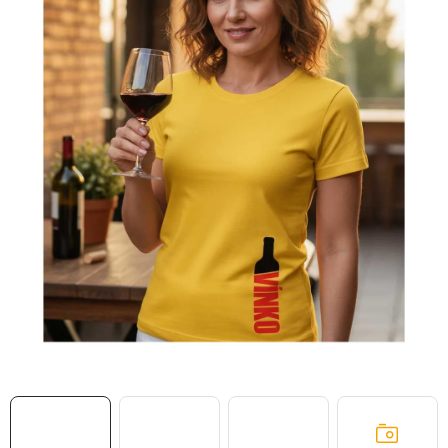
MIKINY
OKAMŽITĚ K ODBĚRU
B2B
MÁM SRDCE POMÁHÁM
VÁNOCE
PROVIZNÍ SYSTÉM
O nás
Časté otázky
Doprava a platba
Obchodní podmínky
Zásady zpracování ochrany osobních údajů
Napište nám
Kontakty