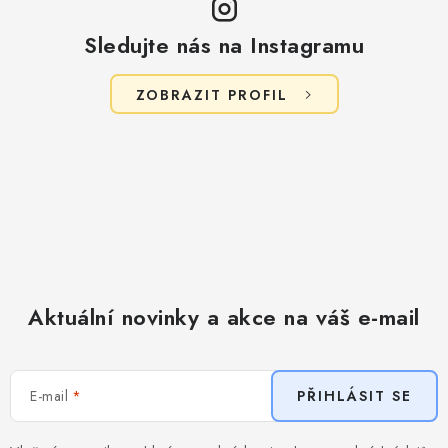
i
s
Sledujte nás na Instagramu
u
ZOBRAZIT PROFIL
Aktuální novinky a akce na váš e-mail
E-mail
PŘIHLÁSIT SE