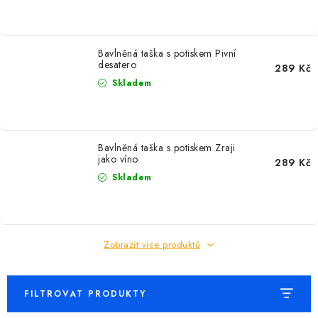
MIKINY
OKAMŽITĚ K ODBĚRU
Bavlněná taška s potiskem Pivní
desatero
289 Kč
B2B
Skladem
MÁM SRDCE POMÁHÁM
Bavlněná taška s potiskem Zraji
VÁNOCE
jako víno
289 Kč
Skladem
PROVIZNÍ SYSTÉM
O nás
Časté otázky
Doprava a platba
Zobrazit více produktů
Obchodní podmínky
Zásady zpracování ochrany osobních údajů
Napište nám
Kontakty
FILTROVAT PRODUKTY