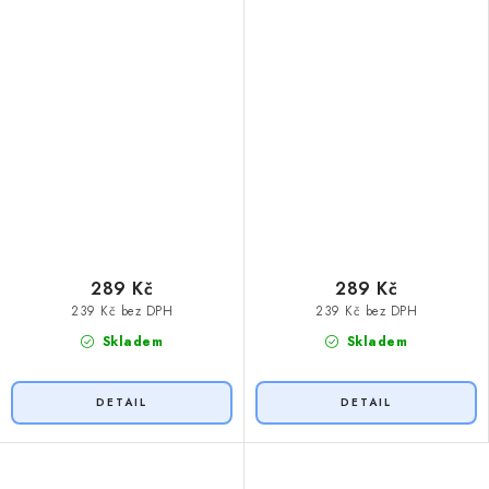
289 Kč
289 Kč
239 Kč bez DPH
239 Kč bez DPH
Skladem
Skladem