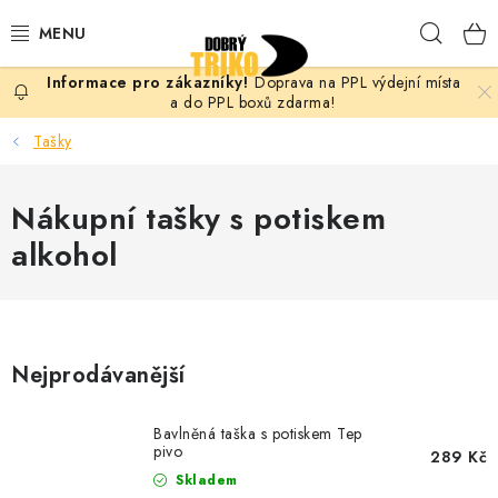
Přejít
Hleda
na
obsah
Doprava na PPL výdejní místa
PRO ŽENY
a do PPL boxů zdarma!
Tašky
PRO MUŽE
Nákupní tašky s potiskem
PRO DĚTI
alkohol
DOPLŇKY
PRO PÁRY
Nejprodávanější
VLASTNÍ MOTIV
Bavlněná taška s potiskem Tep
TRIČKA
pivo
289 Kč
Skladem