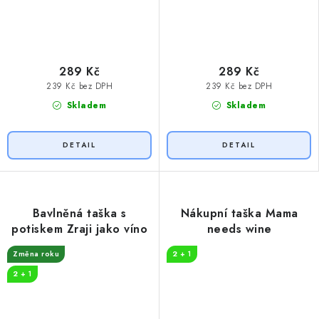
289 Kč
289 Kč
239 Kč bez DPH
239 Kč bez DPH
Skladem
Skladem
Bavlněná taška s
Nákupní taška Mama
potiskem Zraji jako víno
needs wine
Změna roku
2 + 1
2 + 1