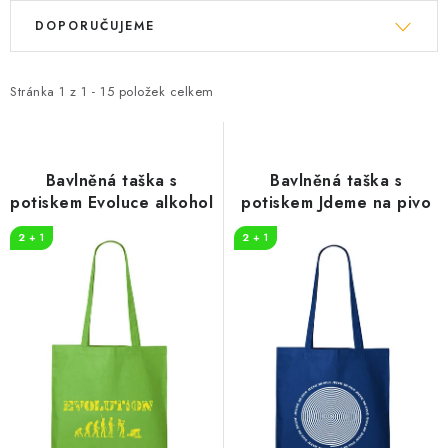
V
Ř
DOPORUČUJEME
ý
a
p
z
i
e
Stránka
1
z
1
-
15
položek celkem
s
n
p
í
r
p
Bavlněná taška s
Bavlněná taška s
o
r
potiskem Evoluce alkohol
potiskem Jdeme na pivo
d
o
2 + 1
2 + 1
u
d
k
u
t
k
ů
t
ů