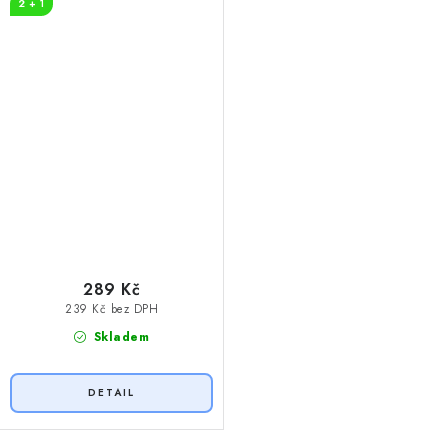
2 + 1
289 Kč
239 Kč bez DPH
Skladem