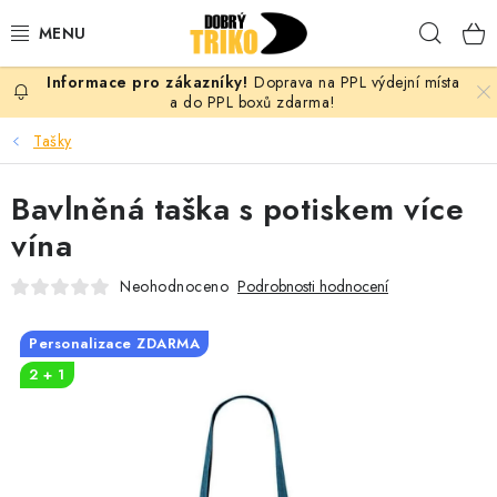
Přejít
Hleda
na
obsah
Doprava na PPL výdejní místa
PRO ŽENY
a do PPL boxů zdarma!
Tašky
PRO MUŽE
Bavlněná taška s potiskem více
PRO DĚTI
vína
DOPLŇKY
Neohodnoceno
Podrobnosti hodnocení
PRO PÁRY
Personalizace ZDARMA
2 + 1
VLASTNÍ MOTIV
TRIČKA