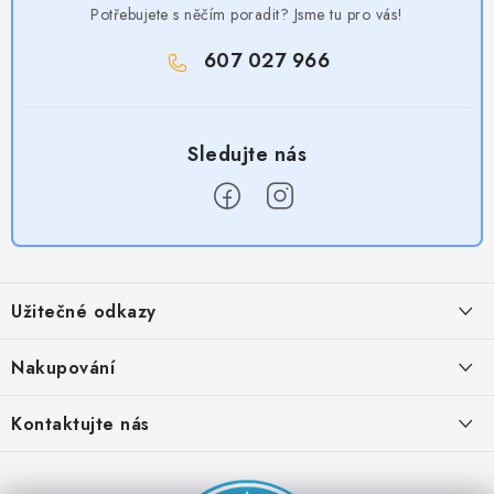
Potřebujete s něčím poradit? Jsme tu pro vás!
607 027 966
Z
á
Užitečné odkazy
p
a
Obchodní podmínky
Nakupování
t
Zásady zpracování ochrany osobních údajů
í
Časté otázky
Kontaktujte nás
Provizní systém
Doprava a platba
Napište nám
Partner stránek: Super plecháček