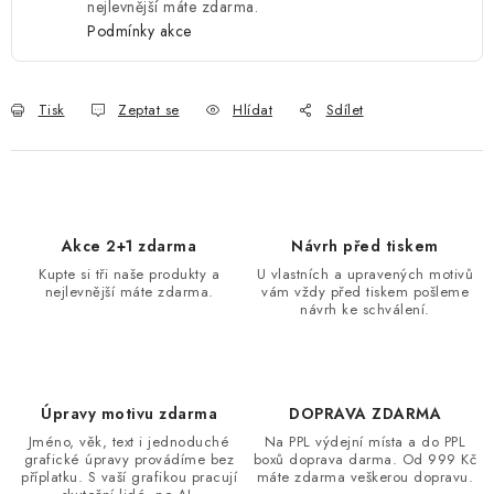
nejlevnější máte zdarma.
Podmínky akce
Tisk
Zeptat se
Hlídat
Sdílet
Akce 2+1 zdarma
Návrh před tiskem
Kupte si tři naše produkty a
U vlastních a upravených motivů
nejlevnější máte zdarma.
vám vždy před tiskem pošleme
návrh ke schválení.
Úpravy motivu zdarma
DOPRAVA ZDARMA
Jméno, věk, text i jednoduché
Na PPL výdejní místa a do PPL
grafické úpravy provádíme bez
boxů doprava darma. Od 999 Kč
příplatku. S vaší grafikou pracují
máte zdarma veškerou dopravu.