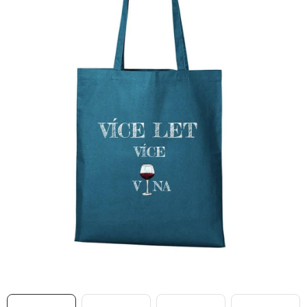
MIKINY
OKAMŽITĚ K ODBĚRU
B2B
MÁM SRDCE POMÁHÁM
VÁNOCE
PROVIZNÍ SYSTÉM
O nás
Časté otázky
Doprava a platba
Obchodní podmínky
Zásady zpracování ochrany osobních údajů
Napište nám
Kontakty