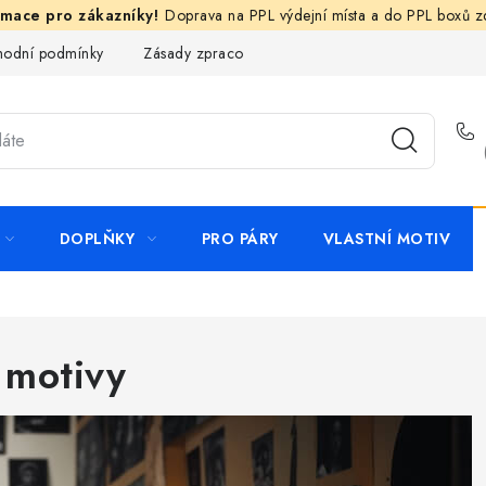
Doprava na PPL výdejní místa a do PPL boxů 
odní podmínky
Zásady zpracování ochrany osobních údajů
N
DOPLŇKY
PRO PÁRY
VLASTNÍ MOTIV
 motivy