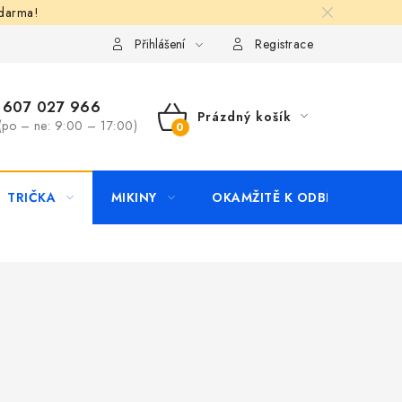
zdarma!
apište nám
Kontakty
Přihlášení
Registrace
607 027 966
Prázdný košík
(po – ne: 9:00 – 17:00)
NÁKUPNÍ
KOŠÍK
TRIČKA
MIKINY
OKAMŽITĚ K ODBĚRU
B