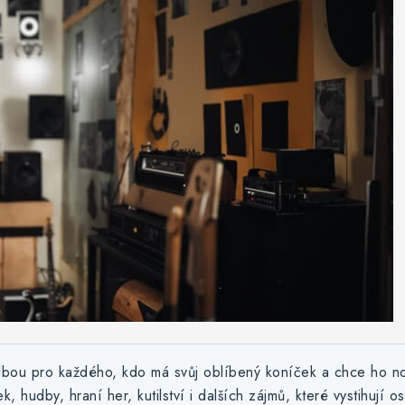
lbou pro každého, kdo má svůj oblíbený koníček a chce ho nos
rek, hudby, hraní her, kutilství i dalších zájmů, které vystihují 