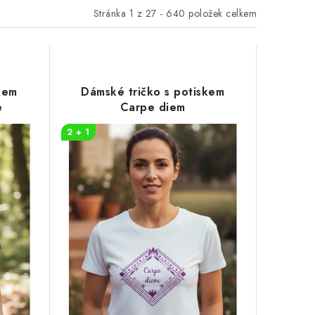
Stránka
1
z
27
-
640
položek celkem
kem
Dámské tričko s potiskem
e
Carpe diem
2 + 1