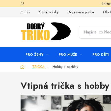
Přejít
na
O nás
Časté otázky
Doprava a platba
Obch
obsah
PRO ŽENY
PRO MUŽE
PRO DĚTI
Domů
TRIČKA
Hobby a koníčky
Vtipná trička s hobby