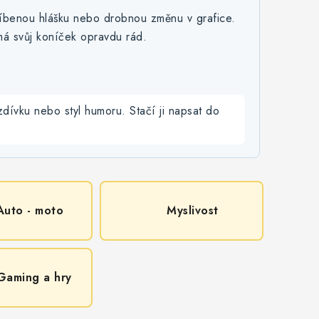
blíbenou hlášku nebo drobnou změnu v grafice.
 má svůj koníček opravdu rád.
zdívku nebo styl humoru. Stačí ji napsat do
Auto - moto
Myslivost
Gaming a hry