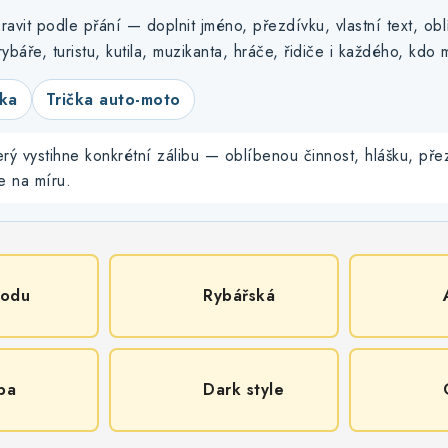
avit podle přání — doplnit jméno, přezdívku, vlastní text, o
ybáře, turistu, kutila, muzikanta, hráče, řidiče i každého, kdo
čka
Trička auto-moto
erý vystihne konkrétní zálibu — oblíbenou činnost, hlášku, pře
e na míru.
vodu
Rybářská
ba
Dark style