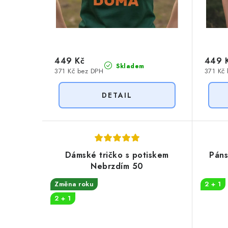
k
t
t
ů
ů
449 Kč
449 
Skladem
371 Kč bez DPH
371 Kč
Dámské tričko s potiskem
Páns
Nebrzdím 50
Změna roku
2 + 1
2 + 1