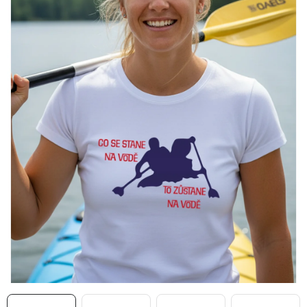
MIKINY
OKAMŽITĚ K ODBĚRU
B2B
MÁM SRDCE POMÁHÁM
VÁNOCE
PROVIZNÍ SYSTÉM
O nás
Časté otázky
Doprava a platba
Obchodní podmínky
Zásady zpracování ochrany osobních údajů
Napište nám
Kontakty