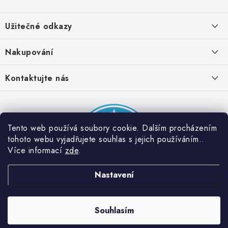
Z
á
Užitečné odkazy
p
a
Obchodní podmínky
Nakupování
t
Zásady zpracování ochrany osobních údajů
í
Časté otázky
Kontaktujte nás
Provizní systém
Doprava a platba
Napište nám
Partner stránek: Super plecháček
Podmínky akce 2 + 1 zdarma
Kontakty
Tento web používá soubory cookie. Dalším procházením
tohoto webu vyjadřujete souhlas s jejich používáním..
Více informací
zde
.
Nastavení
Souhlasím
Copyright 2026
Dobrý triko
. Všechna práva vyhrazena.
Vytvořil Shoptet