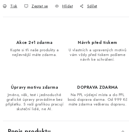
Tisk
Zeptat se
Hlídat
Sdílet
Akce 2+1 zdarma
Návrh před tiskem
Kupte si tři naše produkty a
U vlastních a upravených motivů
nejlevnější máte zdarma.
vám vždy před tiskem pošleme
návrh ke schválení.
Úpravy motivu zdarma
DOPRAVA ZDARMA
Jméno, věk, text i jednoduché
Na PPL výdejní místa a do PPL
grafické úpravy provádíme bez
boxů doprava darma. Od 999 Kč
příplatku. S vaší grafikou pracují
máte zdarma veškerou dopravu.
skuteční lidé, ne AI.
Popis produktu