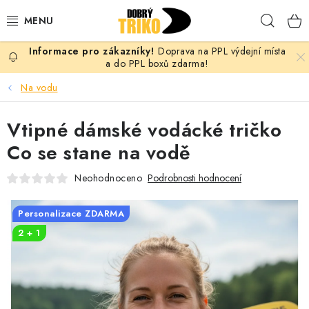
Přejít
Hleda
na
obsah
Doprava na PPL výdejní místa
PRO ŽENY
a do PPL boxů zdarma!
Na vodu
PRO MUŽE
Vtipné dámské vodácké tričko
PRO DĚTI
Co se stane na vodě
DOPLŇKY
Neohodnoceno
Podrobnosti hodnocení
PRO PÁRY
Personalizace ZDARMA
2 + 1
VLASTNÍ MOTIV
TRIČKA