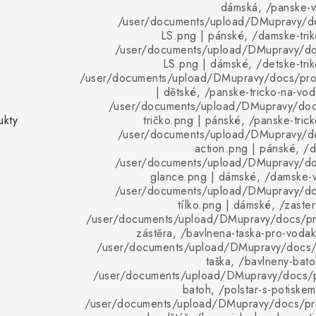
dámská, /panske-v
/user/documents/upload/DMupravy/d
LS.png | pánské, /damske-trik
/user/documents/upload/DMupravy/d
LS.png | dámské, /detske-trik
/user/documents/upload/DMupravy/docs/pro
| dětské, /panske-tricko-na-vod
/user/documents/upload/DMupravy/doc
ukty
tričko.png | pánské, /panske-trick
/user/documents/upload/DMupravy/d
action.png | pánské, /d
/user/documents/upload/DMupravy/d
glance.png | dámské, /damske-vo
/user/documents/upload/DMupravy/d
tílko.png | dámské, /zaster
/user/documents/upload/DMupravy/docs/pro
zástěra, /bavlnena-taska-pro-vodak
/user/documents/upload/DMupravy/docs/p
taška, /bavlneny-bato
/user/documents/upload/DMupravy/docs/p
batoh, /polstar-s-potiske
/user/documents/upload/DMupravy/docs/pro