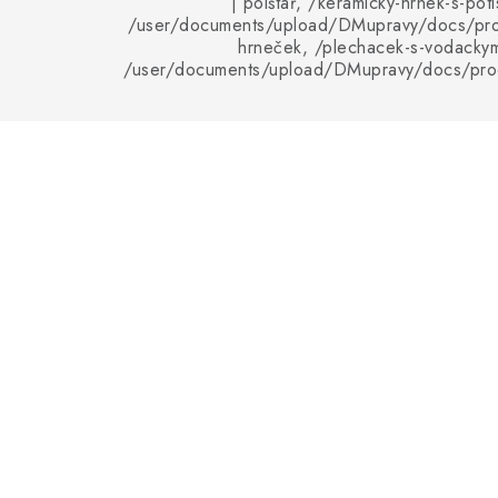
| polštář, /keramicky-hrnek-s-pot
/user/documents/upload/DMupravy/docs/pro
hrneček, /plechacek-s-vodacky
/user/documents/upload/DMupravy/docs/pro