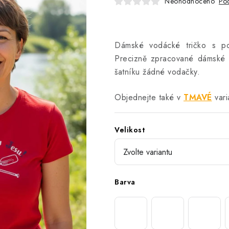
Neohodnoceno
Pod
Dámské vodácké tričko s pot
Precizně zpracované dámské t
šatníku žádné vodačky.
Objednejte také v
TMAVÉ
vari
Velikost
Barva