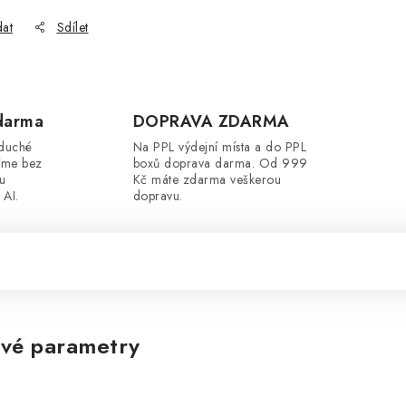
dat
Sdílet
darma
DOPRAVA ZDARMA
oduché
Na PPL výdejní místa a do PPL
íme bez
boxů doprava darma. Od 999
ou
Kč máte zdarma veškerou
 AI.
dopravu.
vé parametry