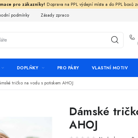
Doprava na PPL výdejní místa a do PPL boxů 
odní podmínky
Zásady zpracování ochrany osobních údajů
N
DOPLŇKY
PRO PÁRY
VLASTNÍ MOTIV
mské tričko na vodu s potiskem AHOJ
Dámské tričk
AHOJ