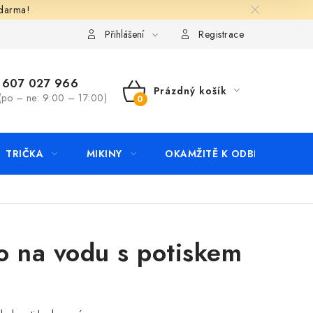
zdarma!
apište nám
Kontakty
Přihlášení
Registrace
607 027 966
Prázdný košík
(po – ne: 9:00 – 17:00)
NÁKUPNÍ
KOŠÍK
TRIČKA
MIKINY
OKAMŽITĚ K ODBĚRU
B
o na vodu s potiskem