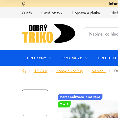
Přejít
na
O nás
Časté otázky
Doprava a platba
Obch
obsah
PRO ŽENY
PRO MUŽE
PRO DĚTI
Domů
TRIČKA
Hobby a koníčky
Na vodu
Dá
Personalizace ZDARMA
2 + 1