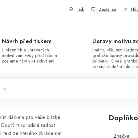
Tisk
Zeptat se
Hlí
Návrh před tiskem
Úpravy motivu z
U vlastních a upravených
Jméno, věk, text i jedn
motivů vám vždy před tiskem
grafické úpravy provád
pošleme návrh ke schválení.
příplatku. S vaší grafik
pracují skuteční lidé, ne
Doplňko
ním dárkem pro vaše blízké.
Dobrý triko udělá radost
í text ze kterého zkrácením
Značka