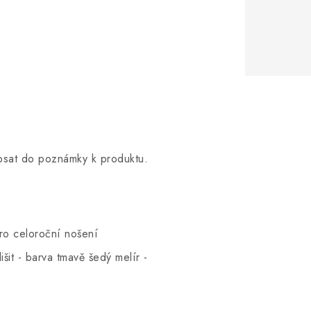
opsat do poznámky k produktu.
pro celoroční nošení
šit - barva tmavě šedý melír -