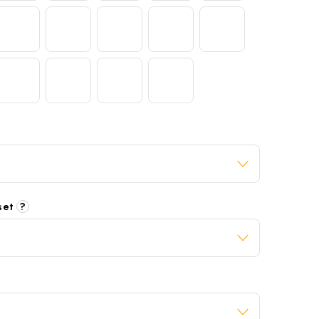
 set
?