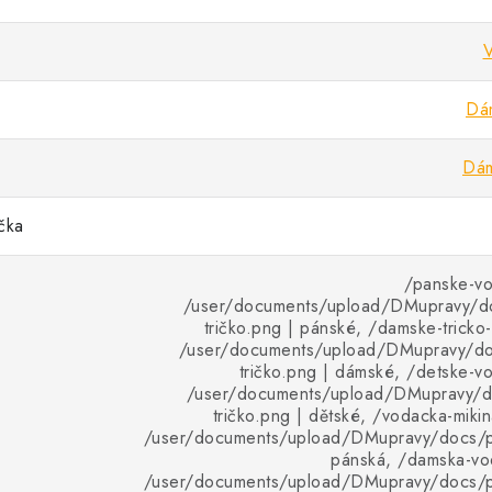
V
Dám
Dám
ička
/panske-vo
/user/documents/upload/DMupravy/d
tričko.png | pánské, /damske-tricko
/user/documents/upload/DMupravy/d
tričko.png | dámské, /detske-vo
/user/documents/upload/DMupravy/d
tričko.png | dětské, /vodacka-mikin
/user/documents/upload/DMupravy/docs/pr
pánská, /damska-vod
/user/documents/upload/DMupravy/docs/pr