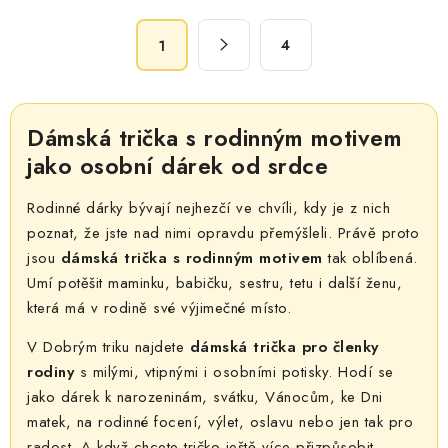
á
S
d
4
1
t
a
r
c
á
n
í
Dámská trička s rodinným motivem
k
p
jako osobní dárek od srdce
o
r
v
v
Rodinné dárky bývají nejhezčí ve chvíli, kdy je z nich
á
k
poznat, že jste nad nimi opravdu přemýšleli. Právě proto
n
y
jsou
dámská trička s rodinným motivem
tak oblíbená.
í
v
Umí potěšit maminku, babičku, sestru, tetu i další ženu,
ý
která má v rodině své výjimečné místo.
p
V Dobrým triku najdete
dámská trička pro členky
i
rodiny
s milými, vtipnými i osobními potisky. Hodí se
s
jako dárek k narozeninám, svátku, Vánocům, ke Dni
u
matek, na rodinné focení, výlet, oslavu nebo jen tak pro
radost. A když chcete tričko ještě více přizpůsobit