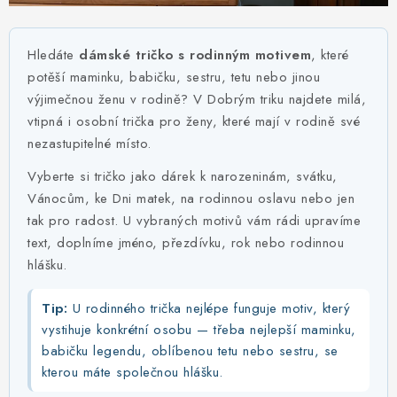
MIKINY
OKAMŽITĚ K ODBĚRU
Hledáte
dámské tričko s rodinným motivem
, které
potěší maminku, babičku, sestru, tetu nebo jinou
B2B
výjimečnou ženu v rodině? V Dobrým triku najdete milá,
vtipná i osobní trička pro ženy, které mají v rodině své
MÁM SRDCE POMÁHÁM
nezastupitelné místo.
Vyberte si tričko jako dárek k narozeninám, svátku,
VÁNOCE
Vánocům, ke Dni matek, na rodinnou oslavu nebo jen
tak pro radost. U vybraných motivů vám rádi upravíme
PROVIZNÍ SYSTÉM
text, doplníme jméno, přezdívku, rok nebo rodinnou
hlášku.
O nás
Časté otázky
Doprava a platba
Tip:
U rodinného trička nejlépe funguje motiv, který
Obchodní podmínky
vystihuje konkrétní osobu — třeba nejlepší maminku,
Zásady zpracování ochrany osobních údajů
Napište nám
babičku legendu, oblíbenou tetu nebo sestru, se
Kontakty
kterou máte společnou hlášku.