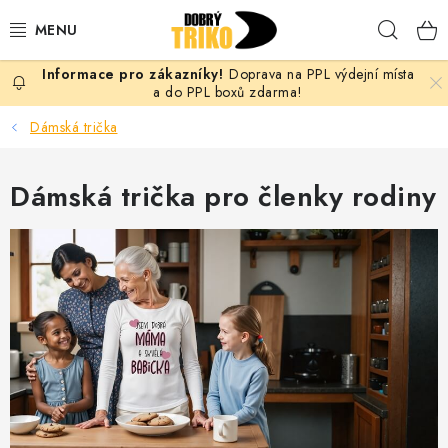
Přejít
Hleda
na
obsah
Doprava na PPL výdejní místa
PRO ŽENY
a do PPL boxů zdarma!
Dámská trička
PRO MUŽE
Dámská trička pro členky rodiny
PRO DĚTI
DOPLŇKY
PRO PÁRY
VLASTNÍ MOTIV
TRIČKA