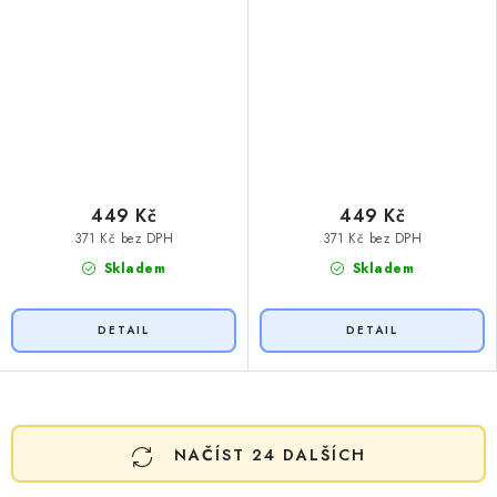
449 Kč
449 Kč
371 Kč bez DPH
371 Kč bez DPH
Skladem
Skladem
O
NAČÍST 24 DALŠÍCH
v
l