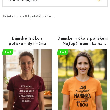
DOPORUČUJEME
ý
a
p
z
i
e
Stránka
1
z
4
-
84
položek celkem
s
n
p
í
r
p
Dámské tričko s
Dámské tričko s potiskem
o
r
potiskem Být máma
Nejlepší maminka na
světě
d
o
2 + 1
2 + 1
u
d
k
u
t
k
ů
t
ů