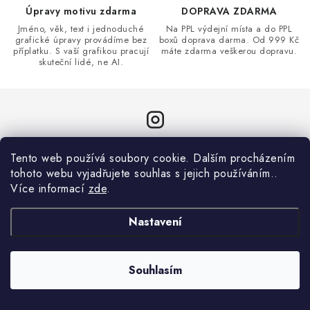
Úpravy motivu zdarma
DOPRAVA ZDARMA
Jméno, věk, text i jednoduché
Na PPL výdejní místa a do PPL
grafické úpravy provádíme bez
boxů doprava darma. Od 999 Kč
příplatku. S vaší grafikou pracují
máte zdarma veškerou dopravu.
skuteční lidé, ne AI.
Sledujte nás na Instagramu
Tento web používá soubory cookie. Dalším procházením
tohoto webu vyjadřujete souhlas s jejich používáním..
ZOBRAZIT PROFIL
Více informací
zde
.
Nastavení
Souhlasím