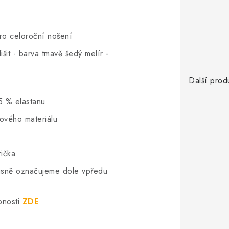
pro celoroční nošení
šit - barva tmavě šedý melír -
Další prod
5 % elastanu
hového materiálu
rička
vkusně označujeme dole vpředu
bnosti
ZDE