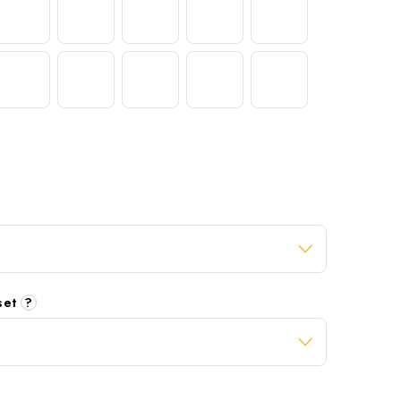
 set
?