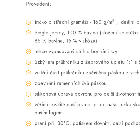
Provedení:
2
tričko o střední gramáži - 160 g/m
, ideální 
Single Jersey, 100 % bavlna (složení se může li
85 % bavlna, 15 % viskóza)
lehce vypasovaný střih s bočními švy
úzký lem průkrčníku z žebrového úpletu 1:1 s 
vnitřní část průkrčníku začištěna páskou z vrc
zpevnění ramenních švů páskou
silikonová úprava povrchu pro delší životnost t
věříme kvalitě naší práce, proto naše trička 
naším logem
praní při
30°C, potiskem dovnitř, další podro