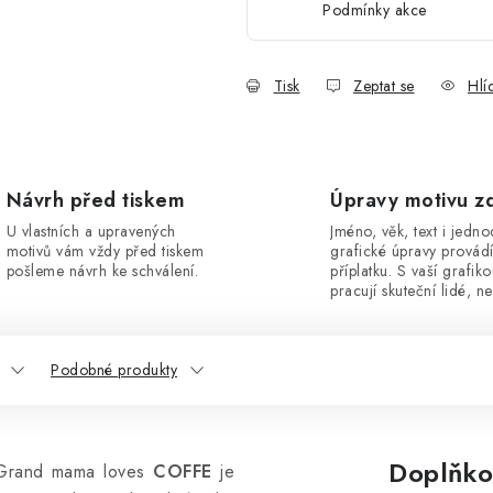
Podmínky akce
Tisk
Zeptat se
Hlí
Návrh před tiskem
Úpravy motivu z
U vlastních a upravených
Jméno, věk, text i jedn
motivů vám vždy před tiskem
grafické úpravy provád
pošleme návrh ke schválení.
příplatku. S vaší grafik
pracují skuteční lidé, ne
Podobné produkty
Doplňko
Grand mama loves
COFFE
je