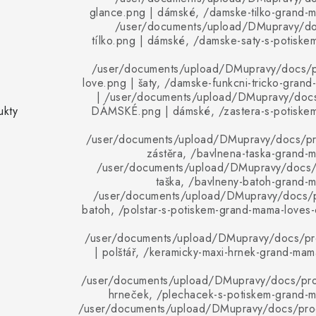
glance.png | dámské, /damske-tilko-grand-m
/user/documents/upload/DMupravy/d
tílko.png | dámské, /damske-saty-s-potiske
/user/documents/upload/DMupravy/docs/p
love.png | šaty, /damske-funkcni-tricko-gran
| /user/documents/upload/DMupravy/do
ukty
DÁMSKÉ.png | dámské, /zastera-s-potiske
/user/documents/upload/DMupravy/docs/pro
zástěra, /bavlnena-taska-grand-
/user/documents/upload/DMupravy/docs/p
taška, /bavlneny-batoh-grand-m
/user/documents/upload/DMupravy/docs/p
batoh, /polstar-s-potiskem-grand-mama-loves
/user/documents/upload/DMupravy/docs/pro
| polštář, /keramicky-maxi-hrnek-grand-ma
/user/documents/upload/DMupravy/docs/pro
hrneček, /plechacek-s-potiskem-grand-m
/user/documents/upload/DMupravy/docs/pro