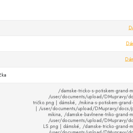
Dá
Dám
Dám
ička
/damske-tricko-s-potiskem-grand-m
/user/documents/upload/DMupravy/d
tričko.png | dámské, /mikina-s-potiskem-gran
| /user/documents/upload/DMupravy/docs/pr
mikina, /damske-bavlnene-triko-grand-
/user/documents/upload/DMupravy/d
LS.png | dámské, /damske-tricko-grand-m
/user/documents/upload/DMupravy/d