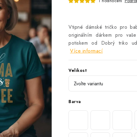
1 hodnocení
Podrob
Vtipné dámské tričko pro b
originálním dárkem pro vaše
potiskem od Dobrý triko ud
Více informací
Velikost
Barva