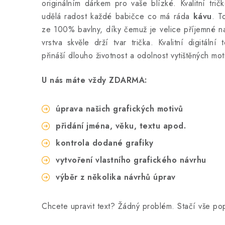
originálním dárkem pro vaše blízké. Kvalitní tri
udělá radost každé babičce co má ráda
kávu
. T
ze 100% bavlny, díky čemuž je velice příjemné n
vrstva skvěle drží tvar trička. Kvalitní digitální
přináší dlouho životnost a odolnost vytištěných mot
U nás máte vždy ZDARMA:
úprava našich grafických motivů
přidání jména, věku, textu apod.
kontrola dodané grafiky
vytvoření vlastního grafického návrhu
výběr z několika návrhů úprav
Chcete upravit text? Žádný problém. Stačí vše p