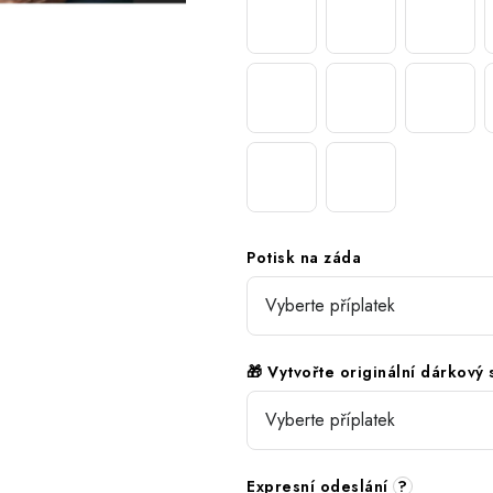
Potisk na záda
🎁 Vytvořte originální dárkový
Expresní odeslání
?