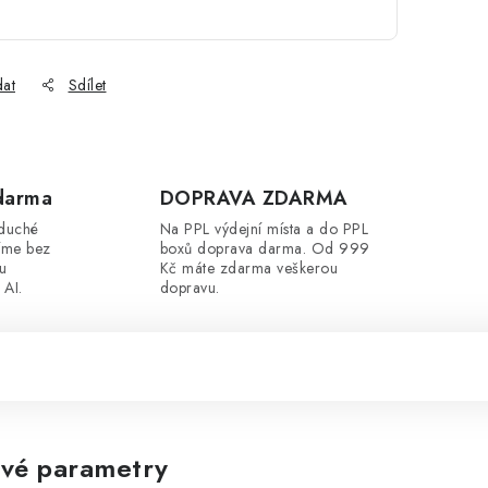
dat
Sdílet
darma
DOPRAVA ZDARMA
oduché
Na PPL výdejní místa a do PPL
íme bez
boxů doprava darma. Od 999
ou
Kč máte zdarma veškerou
 AI.
dopravu.
vé parametry