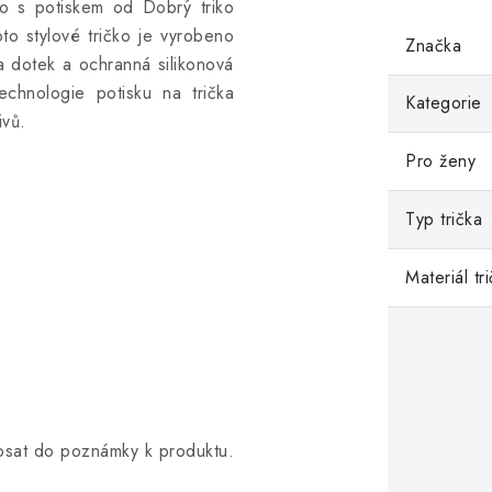
čko s potiskem od Dobrý triko
oto stylové tričko
je vyrobeno
Značka
a dotek a ochranná silikonová
 technologie potisku na trička
Kategorie
ivů.
Pro ženy
Typ trička
Materiál tr
opsat do poznámky k produktu.