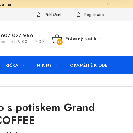
zdarma!
apište nám
Kontakty
Přihlášení
Registrace
607 027 966
Prázdný košík
(po – ne: 9:00 – 17:00)
NÁKUPNÍ
KOŠÍK
TRIČKA
MIKINY
OKAMŽITĚ K ODBĚRU
B
o s potiskem Grand
COFFEE