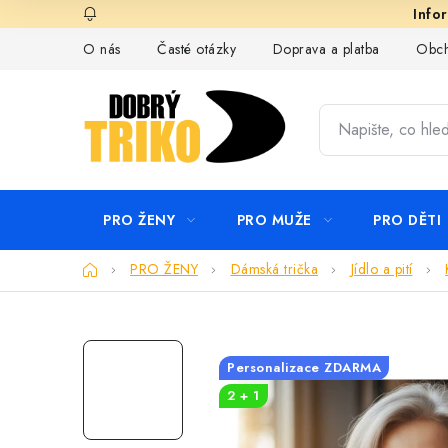
Přejít
na
O nás
Časté otázky
Doprava a platba
Obch
obsah
PRO ŽENY
PRO MUŽE
PRO DĚTI
Domů
PRO ŽENY
Dámská trička
Jídlo a pití
Personalizace ZDARMA
2 + 1