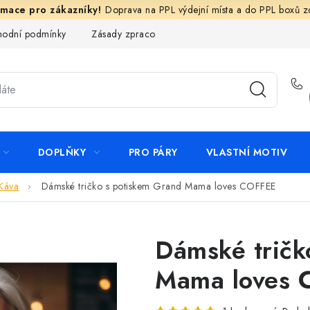
Doprava na PPL výdejní místa a do PPL boxů 
odní podmínky
Zásady zpracování ochrany osobních údajů
N
DOPLŇKY
PRO PÁRY
VLASTNÍ MOTIV
Káva
Dámské tričko s potiskem Grand Mama loves COFFEE
Dámské tričk
Mama loves 