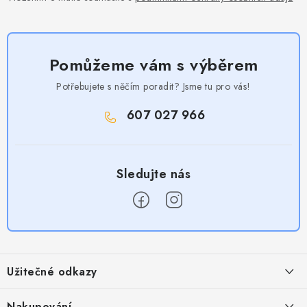
Pomůžeme vám s výběrem
Potřebujete s něčím poradit? Jsme tu pro vás!
607 027 966
Z
á
Užitečné odkazy
p
a
Obchodní podmínky
Nakupování