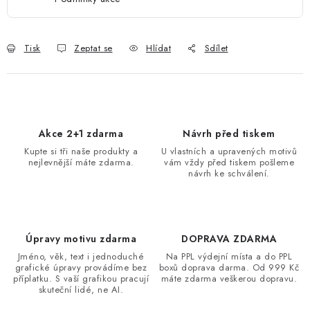
Tisk
Zeptat se
Hlídat
Sdílet
Akce 2+1 zdarma
Návrh před tiskem
Kupte si tři naše produkty a
U vlastních a upravených motivů
nejlevnější máte zdarma.
vám vždy před tiskem pošleme
návrh ke schválení.
Úpravy motivu zdarma
DOPRAVA ZDARMA
Jméno, věk, text i jednoduché
Na PPL výdejní místa a do PPL
grafické úpravy provádíme bez
boxů doprava darma. Od 999 Kč
příplatku. S vaší grafikou pracují
máte zdarma veškerou dopravu.
skuteční lidé, ne AI.