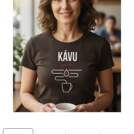
MIKINY
OKAMŽITĚ K ODBĚRU
B2B
MÁM SRDCE POMÁHÁM
VÁNOCE
PROVIZNÍ SYSTÉM
O nás
Časté otázky
Doprava a platba
Obchodní podmínky
Zásady zpracování ochrany osobních údajů
Napište nám
Kontakty