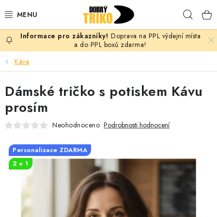
Přejít
Hleda
na
obsah
Doprava na PPL výdejní místa
PRO ŽENY
a do PPL boxů zdarma!
Káva
PRO MUŽE
Dámské tričko s potiskem Kávu
PRO DĚTI
prosím
DOPLŇKY
Neohodnoceno
Podrobnosti hodnocení
PRO PÁRY
Personalizace ZDARMA
2 + 1
VLASTNÍ MOTIV
TRIČKA