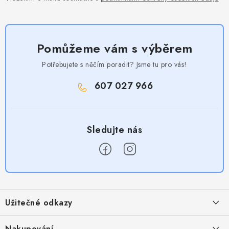
Pomůžeme vám s výběrem
Potřebujete s něčím poradit? Jsme tu pro vás!
607 027 966
Z
á
Užitečné odkazy
p
a
Obchodní podmínky
Nakupování