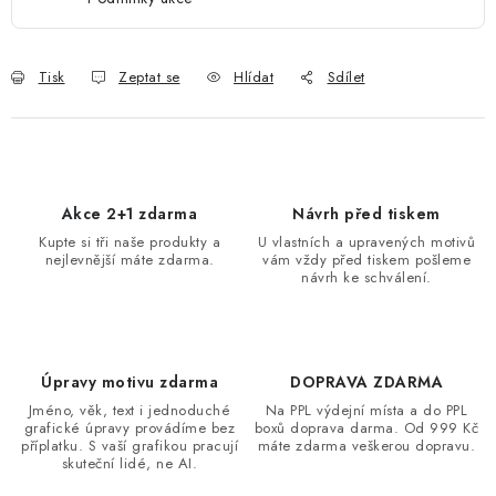
Tisk
Zeptat se
Hlídat
Sdílet
Akce 2+1 zdarma
Návrh před tiskem
Kupte si tři naše produkty a
U vlastních a upravených motivů
nejlevnější máte zdarma.
vám vždy před tiskem pošleme
návrh ke schválení.
Úpravy motivu zdarma
DOPRAVA ZDARMA
Jméno, věk, text i jednoduché
Na PPL výdejní místa a do PPL
grafické úpravy provádíme bez
boxů doprava darma. Od 999 Kč
příplatku. S vaší grafikou pracují
máte zdarma veškerou dopravu.
skuteční lidé, ne AI.