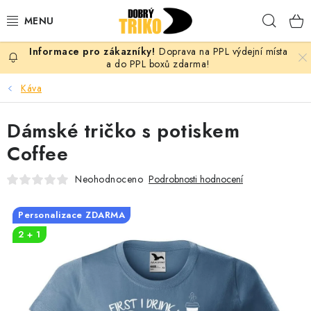
Přejít
Hleda
na
obsah
Doprava na PPL výdejní místa
PRO ŽENY
a do PPL boxů zdarma!
Káva
PRO MUŽE
Dámské tričko s potiskem
PRO DĚTI
Coffee
DOPLŇKY
Neohodnoceno
Podrobnosti hodnocení
PRO PÁRY
Personalizace ZDARMA
2 + 1
VLASTNÍ MOTIV
TRIČKA