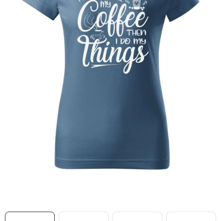
MIKINY
OKAMŽITĚ K ODBĚRU
B2B
MÁM SRDCE POMÁHÁM
VÁNOCE
PROVIZNÍ SYSTÉM
O nás
Časté otázky
Doprava a platba
Obchodní podmínky
Zásady zpracování ochrany osobních údajů
Napište nám
Kontakty