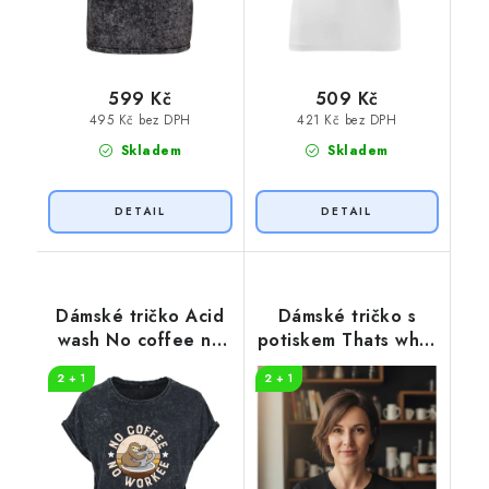
599 Kč
509 Kč
495 Kč bez DPH
421 Kč bez DPH
Skladem
Skladem
Dámské tričko Acid
Dámské tričko s
wash No coffee no
potiskem Thats what
workee
i do
2 + 1
2 + 1