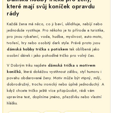
k
p
které mají svůj koníček opravdu
o
r
rády
v
v
á
k
Každá žena má něco, co ji baví, uklidňuje, nabíjí nebo
n
y
jednoduše vystihuje. Pro někoho je to příroda a turistika,
í
v
pro jinou rybaření, voda, hudba, myslivost, auto-moto,
ý
tvoření, hry nebo osobitý dark style. Právě proto jsou
p
dámská hobby trička s potiskem
tak oblíbená jako
i
osobní dárek i jako pohodlné tričko pro volný čas.
s
V Dobrým triku najdete
dámská trička s motivem
u
koníčků
, která dokážou vystihnout zálibu, styl humoru i
povahu obdarované ženy. Motiv může být vtipný, milý,
dobrodružný, trochu ironický nebo úplně jednoduchý. A
když chcete tričko ještě více přizpůsobit, rádi vám
upravíme text, doplníme jméno, přezdívku nebo vlastní
hlášku.