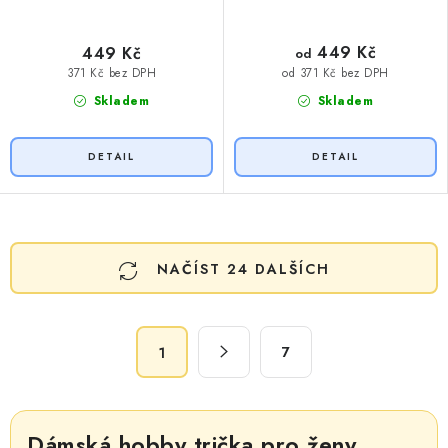
449 Kč
449 Kč
od
371 Kč bez DPH
od 371 Kč bez DPH
Skladem
Skladem
O
NAČÍST 24 DALŠÍCH
v
l
á
S
d
7
1
t
a
r
c
á
n
í
Dámská hobby trička pro ženy,