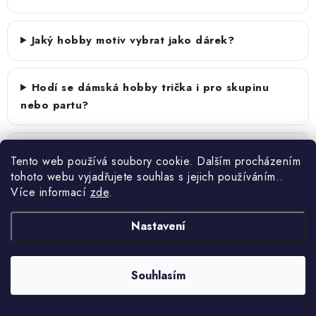
Jaký hobby motiv vybrat jako dárek?
Hodí se dámská hobby trička i pro skupinu
nebo partu?
Najdu hobby motivy i na jiných produktech než
Tento web používá soubory cookie. Dalším procházením
na tričku?
tohoto webu vyjadřujete souhlas s jejich používáním..
Více informací
zde
.
Připravíte návrh před výrobou?
Nastavení
Souhlasím