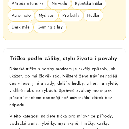
Příroda a turistika
Na vodu
Rybářská trička
Auto-moto
Myslivost
Pro kutily
Hudba
Dark style
Gaming a hry
Tričko podle záliby, stylu života i povahy
Dámské tričko s hobby motivem je skvělý způsob, jak
ukázat, co má člověk rád. Některá žena tráví nejraději
čas v lese, jiná u vody, další u hudby, u her, na výletě,
v dílně nebo na rybách. Správně zvolený motiv pak
působí mnohem osobněji než univerzální dárek bez
nápadu.
V této kategorii najdete trička pro milovnice přírody,
vodácké party, rybářky, myslivkyně, hráčky, kutilky,