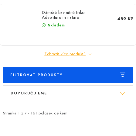
Dámské bavlněné triko
Adventure in nature
489 Kč
Skladem
Zobrazit více produktů
FILTROVAT PRODUKTY
V
Ř
DOPORUČUJEME
ý
a
p
z
i
e
Stránka
1
z
7
-
161
položek celkem
s
n
p
í