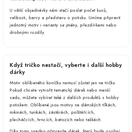
U větší objednávky nám stačí poslat počet kusů,
velikosti, barvy a představu o potisku. Umíme připravit
jednotný motiv i varianty se jmény, přezdívkami nebo
drobnými rozdíly.
Když tričko nestačí, vyberte i další hobby
dárky
Motiv oblíbeného koníčku nemusí zůstat jen na tričku.
Pokud chcete vytvořit tematický dárek nebo menší
sadu, můžete vybírat také z dalších produktů s hobby
potiskem. Oblíbené jsou motivy na dámských tílkách,
mikinách, tunikách, zástěrách, polštářcích,
plecháčcích, hrncích, batozích nebo taškách.
Díky tomu snadno připravíte dárek, který bude osobní,