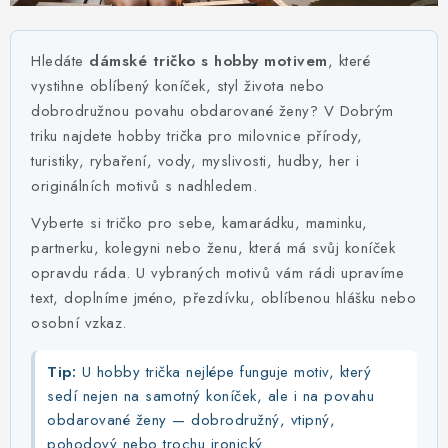
MIKINY
OKAMŽITĚ K ODBĚRU
Hledáte
dámské tričko s hobby motivem
, které
vystihne oblíbený koníček, styl života nebo
B2B
dobrodružnou povahu obdarované ženy? V Dobrým
triku najdete hobby trička pro milovnice přírody,
MÁM SRDCE POMÁHÁM
turistiky, rybaření, vody, myslivosti, hudby, her i
originálních motivů s nadhledem.
VÁNOCE
Vyberte si tričko pro sebe, kamarádku, maminku,
partnerku, kolegyni nebo ženu, která má svůj koníček
PROVIZNÍ SYSTÉM
opravdu ráda. U vybraných motivů vám rádi upravíme
text, doplníme jméno, přezdívku, oblíbenou hlášku nebo
O nás
Časté otázky
Doprava a platba
osobní vzkaz.
Obchodní podmínky
Tip:
U hobby trička nejlépe funguje motiv, který
Zásady zpracování ochrany osobních údajů
Napište nám
sedí nejen na samotný koníček, ale i na povahu
Kontakty
obdarované ženy — dobrodružný, vtipný,
pohodový nebo trochu ironický.