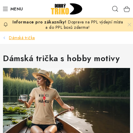
Přejít
Hleda
na
obsah
Doprava na PPL výdejní místa
PRO ŽENY
a do PPL boxů zdarma!
Dámská trička
PRO MUŽE
Dámská trička s hobby motivy
PRO DĚTI
DOPLŇKY
PRO PÁRY
VLASTNÍ MOTIV
TRIČKA