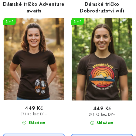
r
p
Dámské tričko Adventure
Dámské tričko
o
r
awaits
Dobrodružství wifi
d
o
2 + 1
2 + 1
u
d
k
u
t
k
ů
t
ů
449 Kč
449 Kč
371 Kč bez DPH
371 Kč bez DPH
Skladem
Skladem