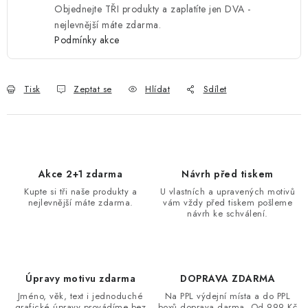
Objednejte TŘI produkty a zaplatíte jen DVA -
nejlevnější máte zdarma.
Podmínky akce
Tisk
Zeptat se
Hlídat
Sdílet
Akce 2+1 zdarma
Návrh před tiskem
Kupte si tři naše produkty a
U vlastních a upravených motivů
nejlevnější máte zdarma.
vám vždy před tiskem pošleme
návrh ke schválení.
Úpravy motivu zdarma
DOPRAVA ZDARMA
Jméno, věk, text i jednoduché
Na PPL výdejní místa a do PPL
grafické úpravy provádíme bez
boxů doprava darma. Od 999 Kč