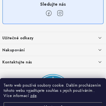
Z
á
Užitečné odkazy
p
a
Obchodní podmínky
Nakupování
t
Zásady zpracování ochrany osobních údajů
í
Časté otázky
Kontaktujte nás
Provizní systém
Doprava a platba
Napište nám
Partner stránek: Super plecháček
Podmínky akce 2 + 1 zdarma
Kontakty
Tento web používá soubory cookie. Dalším procházením
tohoto webu vyjadřujete souhlas s jejich používáním..
Více informací
zde
.