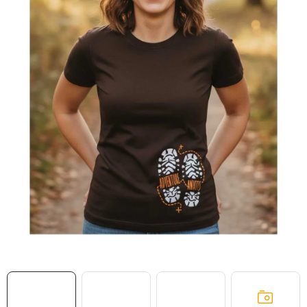
MIKINY
OKAMŽITĚ K ODBĚRU
B2B
MÁM SRDCE POMÁHÁM
VÁNOCE
PROVIZNÍ SYSTÉM
O nás
Časté otázky
Doprava a platba
Obchodní podmínky
Zásady zpracování ochrany osobních údajů
Napište nám
Kontakty