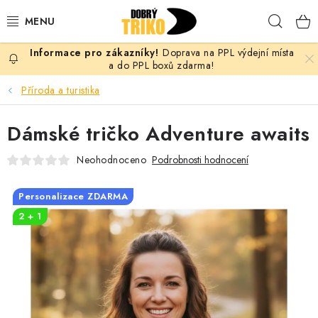
Přejít
Hleda
na
obsah
Doprava na PPL výdejní místa
PRO ŽENY
a do PPL boxů zdarma!
Příroda a turistika
PRO MUŽE
Dámské tričko Adventure awaits
PRO DĚTI
Neohodnoceno
Podrobnosti hodnocení
DOPLŇKY
Personalizace ZDARMA
PRO PÁRY
2 + 1
VLASTNÍ MOTIV
TRIČKA