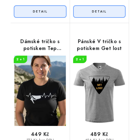
Dámské tričko s
Pánské V tričko s
potiskem Tep
potiskem Get lost
horolezec
2 + 1
2 + 1
449 Kč
489 Kč