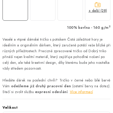
+ další (28)
2
100% bavlna - 160 g/m
Veselé a vtipné dámské tričko s potiskem Čistá záležitost hory je
ideálním a originálním dárkem, který zaručeně potěší vaše blízké při
různých příležitostech. Precizně zpracované tričko od Dobrý triko
přináší nejen kvalitní materiál, který zajišťuje pohodlné nošení po
celý den, ale také kreativní design, díky kterému bude jeho nositelka
vždy středem pozornosti.
Hledáte dárek na poslední chvíli? Tričko v černé nebo bílé barvě
Vám
odešleme již druhý pracovní den
(ostatní barvy na dotaz).
Stačí si zvolit službu
expresní odeslání
.
Více informací
Velikost