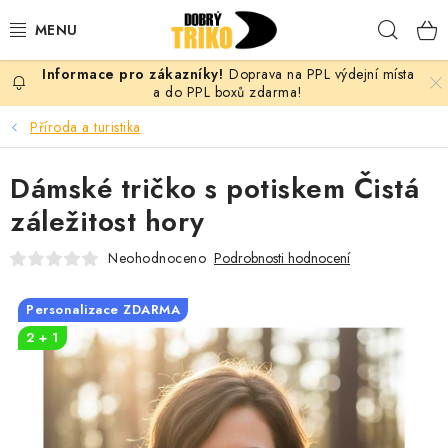
Přejít
Hleda
na
obsah
Doprava na PPL výdejní místa
PRO ŽENY
a do PPL boxů zdarma!
Příroda a turistika
PRO MUŽE
Dámské tričko s potiskem Čistá
PRO DĚTI
záležitost hory
DOPLŇKY
Neohodnoceno
Podrobnosti hodnocení
PRO PÁRY
Personalizace ZDARMA
2 + 1
VLASTNÍ MOTIV
TRIČKA