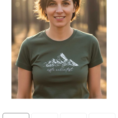
MIKINY
OKAMŽITĚ K ODBĚRU
B2B
MÁM SRDCE POMÁHÁM
VÁNOCE
PROVIZNÍ SYSTÉM
O nás
Časté otázky
Doprava a platba
Obchodní podmínky
Zásady zpracování ochrany osobních údajů
Napište nám
Kontakty