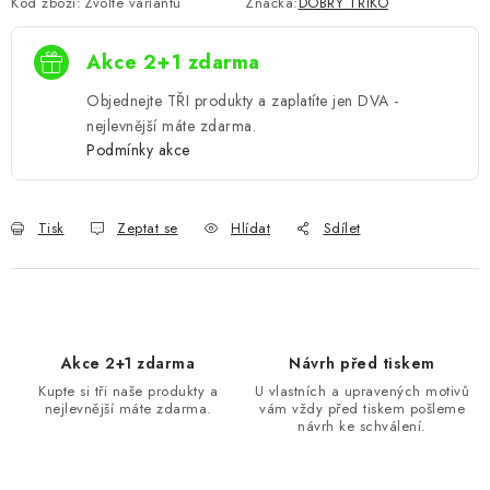
Kód zboží:
Zvolte variantu
Značka:
DOBRÝ TRIKO
Akce 2+1 zdarma
Objednejte TŘI produkty a zaplatíte jen DVA -
nejlevnější máte zdarma.
Podmínky akce
Tisk
Zeptat se
Hlídat
Sdílet
Akce 2+1 zdarma
Návrh před tiskem
Kupte si tři naše produkty a
U vlastních a upravených motivů
nejlevnější máte zdarma.
vám vždy před tiskem pošleme
návrh ke schválení.