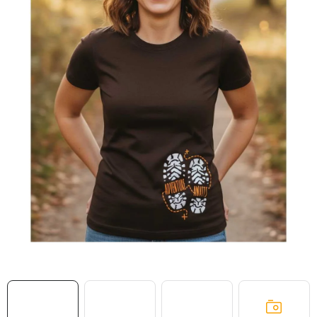
MIKINY
OKAMŽITĚ K ODBĚRU
B2B
MÁM SRDCE POMÁHÁM
VÁNOCE
PROVIZNÍ SYSTÉM
O nás
Časté otázky
Doprava a platba
Obchodní podmínky
Zásady zpracování ochrany osobních údajů
Napište nám
Kontakty