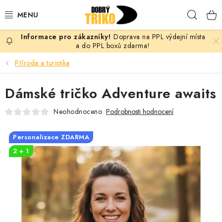
Přejít
Hleda
na
obsah
Doprava na PPL výdejní místa
PRO ŽENY
a do PPL boxů zdarma!
Příroda a turistika
PRO MUŽE
Dámské tričko Adventure awaits
PRO DĚTI
Neohodnoceno
Podrobnosti hodnocení
DOPLŇKY
Personalizace ZDARMA
PRO PÁRY
2 + 1
VLASTNÍ MOTIV
TRIČKA