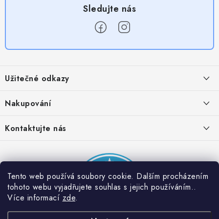
Z
á
Užitečné odkazy
p
a
Obchodní podmínky
Nakupování
t
Zásady zpracování ochrany osobních údajů
í
Časté otázky
Kontaktujte nás
Provizní systém
Doprava a platba
Napište nám
Partner stránek: Super plecháček
Podmínky akce 2 + 1 zdarma
Kontakty
Tento web používá soubory cookie. Dalším procházením
tohoto webu vyjadřujete souhlas s jejich používáním..
Více informací
zde
.