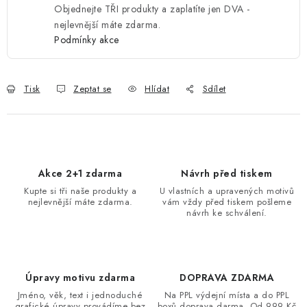
Objednejte TŘI produkty a zaplatíte jen DVA -
nejlevnější máte zdarma.
Podmínky akce
Tisk
Zeptat se
Hlídat
Sdílet
Akce 2+1 zdarma
Návrh před tiskem
Kupte si tři naše produkty a
U vlastních a upravených motivů
nejlevnější máte zdarma.
vám vždy před tiskem pošleme
návrh ke schválení.
Úpravy motivu zdarma
DOPRAVA ZDARMA
Jméno, věk, text i jednoduché
Na PPL výdejní místa a do PPL
grafické úpravy provádíme bez
boxů doprava darma. Od 999 Kč