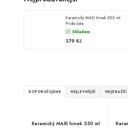
Keramický MAXI hrnek 550 ml
Pride ústa
Skladem
379 Kč
Ř
DOPORUČUJEME
NEJLEVNĚJŠÍ
NEJDRAŽŠÍ
a
V
z
ý
e
Keramický MAXI hrnek 550 ml
Kera