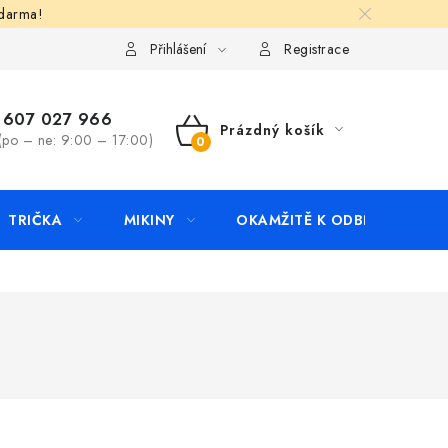
zdarma!
apište nám
Kontakty
Přihlášení
Registrace
607 027 966
Prázdný košík
(po – ne: 9:00 – 17:00)
NÁKUPNÍ
KOŠÍK
TRIČKA
MIKINY
OKAMŽITĚ K ODBĚRU
B