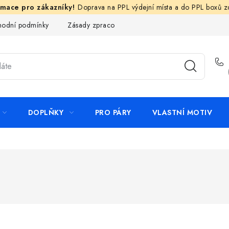
Doprava na PPL výdejní místa a do PPL boxů 
odní podmínky
Zásady zpracování ochrany osobních údajů
N
DOPLŇKY
PRO PÁRY
VLASTNÍ MOTIV