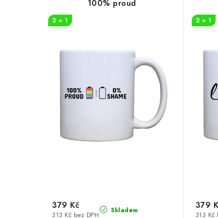
p
100% proud
n
i
2 + 1
2 + 1
í
s
p
p
r
r
o
o
d
d
u
u
k
k
t
t
ů
ů
379 Kč
379 
Skladem
313 Kč bez DPH
313 Kč