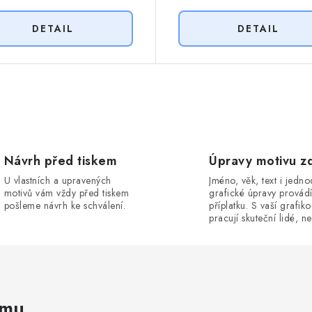
Návrh před tiskem
Úpravy motivu z
U vlastních a upravených
Jméno, věk, text i jedn
motivů vám vždy před tiskem
grafické úpravy provád
pošleme návrh ke schválení.
příplatku. S vaší grafik
pracují skuteční lidé, ne
amu