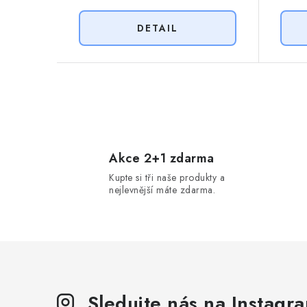
O
v
l
Akce 2+1 zdarma
Kupte si tři naše produkty a
á
nejlevnější máte zdarma.
d
a
c
í
p
Sledujte nás na Instagr