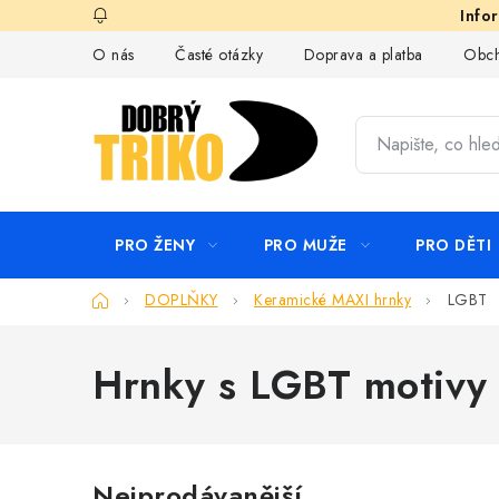
Přejít
na
O nás
Časté otázky
Doprava a platba
Obch
obsah
PRO ŽENY
PRO MUŽE
PRO DĚTI
Domů
DOPLŇKY
Keramické MAXI hrnky
LGBT
Hrnky s LGBT motivy
Nejprodávanější