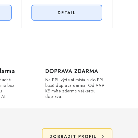
darma
DOPRAVA ZDARMA
oduché
Na PPL výdejní místa a do PPL
íme bez
boxů doprava darma. Od 999
ou
Kč máte zdarma veškerou
 AI.
dopravu.
ZOBRAZIT PROFIL